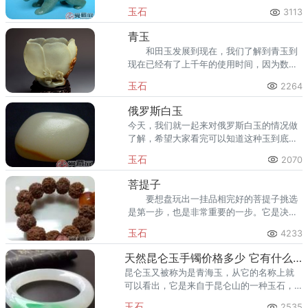
陵玉本身看上去也没有水晶那样通透，这就
玉石
3113
使得东陵玉目前的市场价格一般性都低于一
百元以内，真正的东陵玉
青玉
和田玉发展到现在，我们了解到青玉到
现在已经有了上千年的使用时间，因为数量
比较巨大，在和田玉的发展有着很重要的角
玉石
2264
色，在良渚文化中，其实就出现了很多青玉
的制品，在很多古人的墓
俄罗斯白玉
今天，我们就一起来对俄罗斯白玉的情况做
了解，希望大家看完可以知道这种玉到底好
不好。 俄罗斯白玉，与和田玉同属典型
玉石
2070
的软玉系统，而且俄罗斯玉以白玉、黄玉为
主。
菩提子
要想盘玩出一挂品相完好的菩提子挑选
是第一步，也是非常重要的一步。它是决定
您的挂珠盘玩出来后品相是否完好的基础，
玉石
4233
一定要重视。
天然昆仑玉手镯价格多少 它有什么特点
昆仑玉又被称为是青海玉，从它的名称上就
可以看出，它是来自于昆仑山的一种玉石，
因为昆仑玉本身比较给力，所以，有很多人
玉石
2535