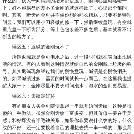
什么的，找人一问得到的结果都是废了。瞬间心里就咯噔一
下，好不容易盘的差不多金刚的就这样废了，心里那个郁闷
啊。其实，断齿的金刚并不像你想的那么糟糕，只要不是特别
明显，我们可以用小刀轻微的修一下，然后继续盘玩，有空就
重点盘一下断齿部分，等上色包浆差不多之后，基本就看不出
断齿的地方了。
误区五：返碱的金刚玩不了
所谓返碱就是金刚泡水之后，过一段时间就在表面出现碱
渍的情况。有的人看到这种情况就给自己的金刚戴上垃圾的称
号。其实返碱现象经过我们的慢慢盘玩，碱渍是会慢慢消失
的。如果碱渍过多，需要的时间就长一点而已。在这里我也提
醒大家一下，金刚尽量不要长时间泡水，泡水的金刚更易裂。
误区六：齿纹定好坏
有的朋友去买金刚随便拿起一串就开始问齿纹，这种是很
傻的一种做法。虽然金刚齿纹丰富多变，但其价值主要在于美
感，和好坏没有半毛钱关系，如果你非要说什么纹的好，什么
纹的不好，还一定要按着自己的理想去找一串一样的，那么我