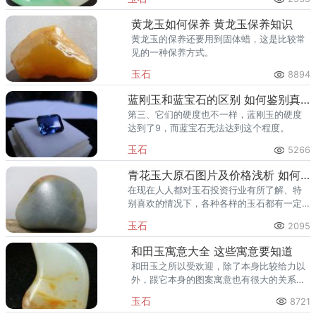
会希望能够购买用昆仑玉制作成的手镯，那
么，天然昆仑玉手镯价格多少？
黄龙玉如何保养 黄龙玉保养知识
黄龙玉的保养还要用到固体蜡，这是比较常
见的一种保养方式。
玉石
8894
蓝刚玉和蓝宝石的区别 如何鉴别真伪
第三、它们的硬度也不一样，蓝刚玉的硬度
达到了9，而蓝宝石无法达到这个程度。
玉石
5266
青花玉大原石图片及价格浅析 如何鉴别真伪
在现在人人都对玉石投资行业有所了解、特
别喜欢的情况下，各种各样的玉石都有一定
受推崇程度，今天就跟大家介绍一下玉石当
玉石
2095
中的一种类别，也就是青花玉。
和田玉寓意大全 这些寓意要知道
和田玉之所以受欢迎，除了本身比较给力以
外，跟它本身的图案寓意也有很大的关系，
所以，在购买和田玉的时候，很多人都希望
玉石
8721
能够对它的寓意有所了解，那么，和田玉寓