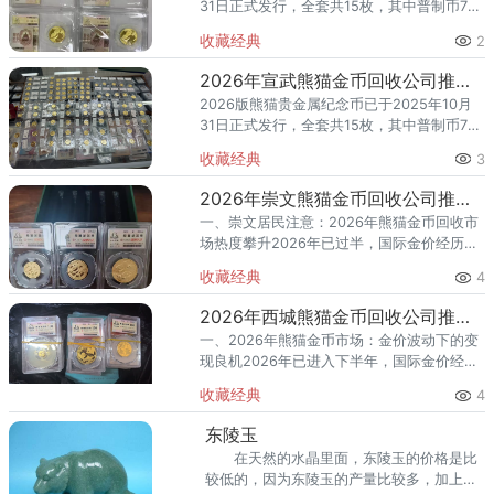
31日正式发行，全套共15枚，其中普制币7
枚、精制币8枚。随着熊猫金币的市场热度持
收藏经典
2
续攀升，越来越多的石景山区藏家开始关注
一个问题：20
2026年宣武熊猫金币回收公司推荐 哪里回收价格高且支持上门？
2026版熊猫贵金属纪念币已于2025年10月
31日正式发行，全套共15枚，其中普制币7
枚、精制币8枚。随着熊猫金币的市场热度持
收藏经典
3
续攀升，越来越多的宣武区藏家开始关注一
个问题：202
2026年崇文熊猫金币回收公司推荐 崇文上门回收熊猫金币
一、崇文居民注意：2026年熊猫金币回收市
场热度攀升2026年已过半，国际金价经历了
一轮“冲高回落”的剧烈波动——1月底触及
收藏经典
4
5598美元/盎司历史新高后，至6月中下旬跌
破4000美
2026年西城熊猫金币回收公司推荐 西城哪里回收熊猫金币
一、2026年熊猫金币市场：金价波动下的变
现良机2026年已进入下半年，国际金价经
历“过山车”式行情。1月底突破5598美元/盎
收藏经典
4
司历史新高后持续回调，至6月中下旬跌破
4000美元/
东陵玉
在天然的水晶里面，东陵玉的价格是比
较低的，因为东陵玉的产量比较多，加上东