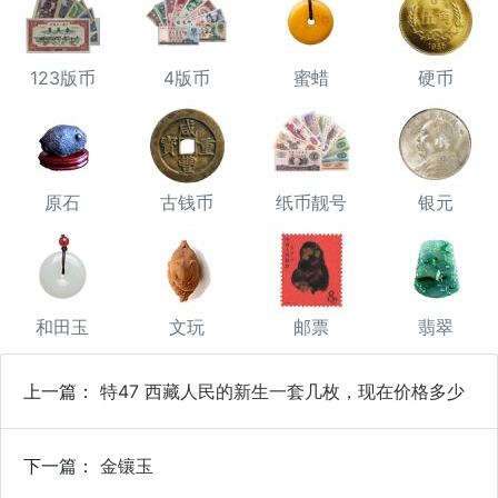
123版币
4版币
蜜蜡
硬币
原石
古钱币
纸币靓号
银元
和田玉
文玩
邮票
翡翠
上一篇：
特47 西藏人民的新生一套几枚，现在价格多少
下一篇：
金镶玉