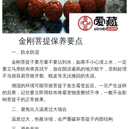
金刚菩提保养要点
一、防水防湿
金刚菩提子要尽量不要沾到水，如果不小心浸上水，一定
要立马用软布将其拭干，放在阴凉避风的地方晾干，否则处理
不当很容易导致开裂、蜕皮等无法挽回的失误。
潮湿的环境可能导致菩提子发生霉变反应。一旦产生这样
的后果，记住要立即用软布将霉变物质擦拭干净，一般不会影
响菩提子的正常效果。
二、避免出入温差过大场合
温差过大，热胀冷缩，会严重破坏菩提子内部结构
三、避免风吹