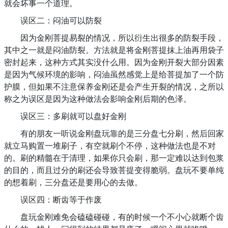
就会坏事一个道理。
误区二：闷油可以防裂
因为金刚菩提易裂的情况，所以衍生出很多的防裂手段，
其中之一就是闷油防裂。方法就是将金刚菩提抹上油再用袋子
密封起来，这种方式其实没什么用。因为金刚开裂大部分因素
是因为气候环境的影响，闷油虽然感觉上是给菩提加了一个防
护膜，但如果不注意保养金刚还是会产生开裂的情况，之所以
称之为误区是因为这种做法会影响金刚后期的色泽。
误区三：多刷就可以盘好金刚
有的朋友一听说金刚盘玩靠的是三分盘七分刷，然后回家
就立马购置一堆刷子，有空就刷个不停，这种做法也是不对
的。刷的精髓在于清理，如果你只会刷，那一定难以达到包浆
的目的，而且过分的刷还会导致菩提变得脆弱。盘玩不要单纯
的想着刷，三分盘还是要用心的去做。
误区四：断齿等于作废
盘玩金刚难免会磕磕碰碰，有的时候一个不小心就断个齿