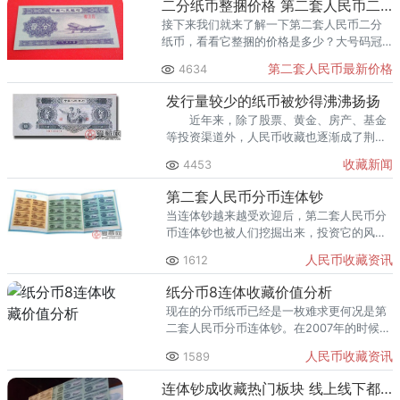
二分纸币整捆价格 第二套人民币二分币回收价格
接下来我们就来了解一下第二套人民币二分
纸币，看看它整捆的价格是多少？大号码冠
号的贰分纸币，飞机头上有一白点；小号码
第二套人民币最新价格
4634
冠号的贰分纸币无这一白点，为较早期印
刷。
发行量较少的纸币被炒得沸沸扬扬
近年来，除了股票、黄金、房产、基金
等投资渠道外，人民币收藏也逐渐成了荆州
人投资理财的热点，而近段时间，一些发行
收藏新闻
4453
量较少的纸币被炒得沸沸扬扬，受到众多收
藏爱好者追捧。
第二套人民币分币连体钞
当连体钞越来越受欢迎后，第二套人民币分
币连体钞也被人们挖掘出来，投资它的风险
性比较低，而且还有较高的市场价格，很快
人民币收藏资讯
1612
被就人们看好，但并不适合短期投资，只有
长期持有才会有较高的回报。
纸分币8连体收藏价值分析
现在的分币纸币已经是一枚难求更何况是第
二套人民币分币连体钞。在2007年的时候，
第二套人民币分币已经停止流通。
人民币收藏资讯
1589
连体钞成收藏热门板块 线上线下都是宠儿