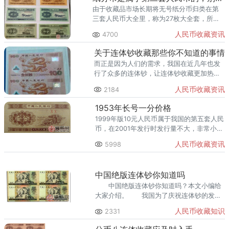
由于收藏品市场长期将无号纸分币归类在第
三套人民币大全里，称为27枚大全套，所以
一直以来人们大多都以为无号纸分币是属于
人民币收藏资讯
4700
第三套人民币，其实它是属于第二套人民
币。
关于连体钞收藏那些你不知道的事情
而正是因为人们的需求，我国在近几年也发
行了众多的连体钞，让连体钞收藏更加热门
起来，那么到底连体钞到底是不是真的收藏
人民币收藏资讯
2184
呢？
1953年长号一分价格
1999年版10元人民币属于我国的第五套人民
币，在2001年发行时发行量不大，非常小。
下面就介绍一下在99版10元人民币中出现的
人民币收藏资讯
5998
几种错误：
中国绝版连体钞你知道吗
中国绝版连体钞你知道吗？本文小编给
大家介绍。 我国为了庆祝连体钞的发行
已经整整10年，特此发行了一部中国绝版连
人民币收藏知识
2331
体钞，也是我国的第一部正式公开发行的绝
版连体钞。