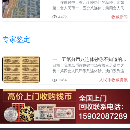
连体钞中，有几个较热门的品种，比如
第二套人民币一二五分八连体，第四套人民
币四连体大全套等。
收藏新闻
4472
专家鉴定
一二五纸分币八连体钞你不知道的收藏价值
目前，我国纸币连体钞市场有着三足鼎立之
势：第四套人民币系列连体钞、澳门系列连
体钞以及长城系列连体钞。大家已经把第二
人民币收藏资讯
1684
套人民币分币八连体钞忘了吧。