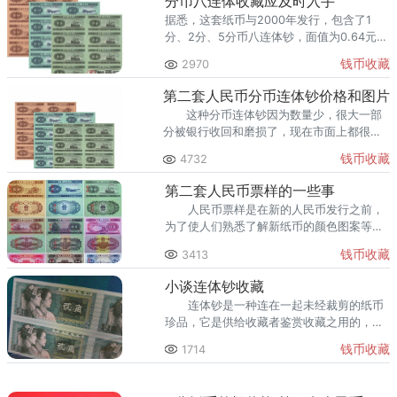
分币八连体收藏应及时入手
据悉，这套纸币与2000年发行，包含了1
分、2分、5分币八连体钞，面值为0.64元，
而现在市场价格为2600元左右。
钱币收藏
2970
第二套人民币分币连体钞价格和图片
这种分币连体钞因为数量少，很大一部
分被银行收回和磨损了，现在市面上都很少
见，把这个分币连体钞当做一种投资品，进
钱币收藏
4732
行一段时间的收藏。
第二套人民币票样的一些事
人民币票样是在新的人民币发行之前，
为了使人们熟悉了解新纸币的颜色图案等特
征，预先印发的人民币票样，票面上有“票
钱币收藏
3413
样”二字，并不准在市面流通。
小谈连体钞收藏
连体钞是一种连在一起未经裁剪的纸币
珍品，它是供给收藏者鉴赏收藏之用的，也
就是说和一般的人民币不同，它的发行就是
钱币收藏
1714
为了收藏。