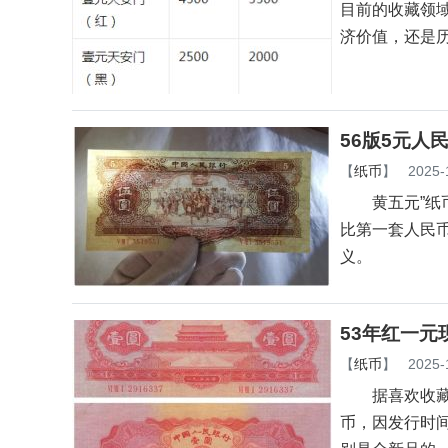
目前的收藏领
济价值，还是历
56版5元人
【
纸币
】
2025-
黄五元”纸币
比第一套人民
义。
53年红一元
【
纸币
】
2025-
据喜欢收藏纸币
币，因发行时