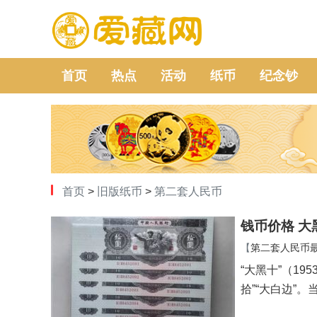
首页
热点
活动
纸币
纪念钞
首页
>
旧版纸币
>
第二套人民币
钱币价格 
【
第二套人民币
“大黑十”（195
拾”“大白边”