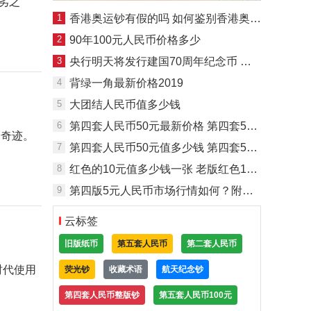
劣之
1
香港奥运钞有假的吗 如何鉴别香港奥运钞真假
2
90年100元人民币价格多少
3
央行明天将发行建国70周年纪念币 速看这份预约指南！
4
背绿一角最新价格2019
5
大团结人民币值多少钱
6
第四套人民币50元最新价格 第四套50元纸币价格
的奇迹。
7
第四套人民币50元值多少钱 第四套50元价格最新
8
红色的10元值多少钱一张 老版红色10元价格表及图片
9
第四版5元人民币市场行情如何？附第四版5元人民币价格详情
云标签
旧版纸币
第五套人民币
第二套人民币
时代使用
荧光钞
收藏术语
航天纪念钞
第四套人民币整版钞
第五套人民币100元