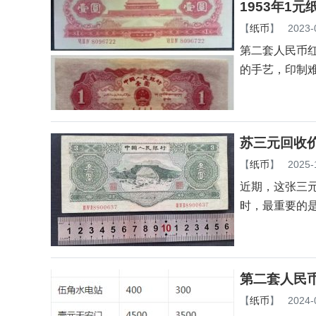
1953年1
【
纸币
】
2023-
第二套人民币红
的手艺，印制难
苏三元回收
【
纸币
】
2025-
近期，这张三
时，最重要的
第二套人民
【
纸币
】
2024-