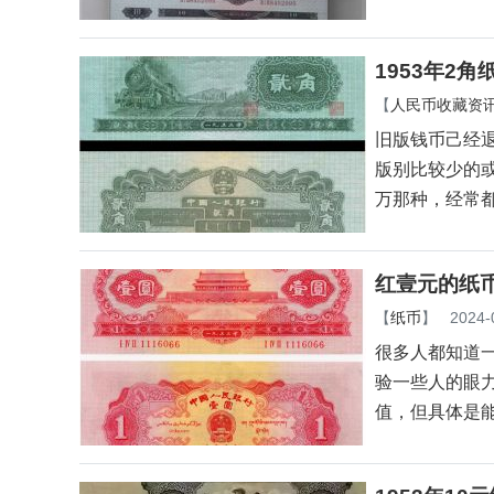
1953年2
【
人民币收藏资
旧版钱币己经
版别比较少的
万那种，经常
红壹元的纸币
【
纸币
】
2024-
很多人都知道
验一些人的眼
值，但具体是