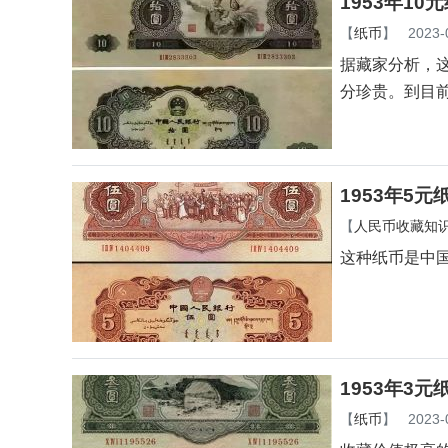
1953年10
【
纸币
】
2023-
据藏家分析，
分珍贵。到目
1953年5
【
人民币收藏知
这种纸币是中
1953年3
【
纸币
】
2023-