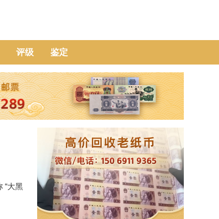
评级
鉴定
 “大黑