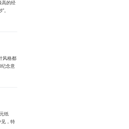
极高的经
”。
计风格都
和纪念意
元纸
少见，特