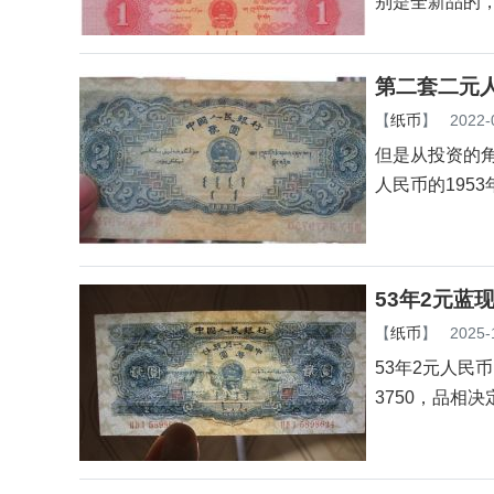
别是全新品的
第二套二元
【
纸币
】
2022-
但是从投资的
人民币的195
53年2元蓝
【
纸币
】
2025-
53年2元人民
3750，品相