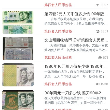
民币80版10元面额为10元，字冠为两字冠，
第四套人民币价格
5097
号码为8位。
第四套2元人民币值多少钱 90年版2元纸币最新价
在纸币收藏市场数据显示，在我国发行
的第四套人民币当中，2元人民币属于深受收
藏爱好家的喜欢。背面图案是海南的"南天一
第四套人民币价格
3851
柱"景观。游人漫步茂林繁花之中，徘徊于"南
天一柱"海滩之上。
文山州回收钱币 分析第四套人民币价格汇总数据
万物有情生，纸币也不例外。文山州回收
第四套人民币，其大多数的藏友都对自己收
藏的币种都有着一种特殊的感情，其价格汇
第四套人民币价格
671
总数据也自然而然成为人们关
1980年10元整刀值多少钱 1980年10元整刀最新价格
十元面值的纸币，自古以来就是固定票种，
从第一套人民币发行至今，每一版都有这个
面值，所以人们对十元非常熟悉，只不过不
第四套人民币价格
1538
同版的十元，带来的故事不同，不同时代的
人，也对不同的十元有着独特的
90年两元一刀多少钱 整刀90年2元纸币价格
在人民币收藏的浩瀚星空中，1990年版的两
元纸币（简称90年两元）如同一颗独特的星
辰，以其独有的历史韵味和收藏价值，吸引