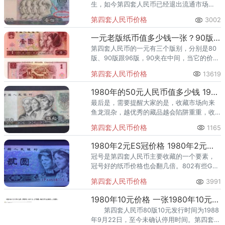
生，如今第四套人民币已经退出流通市场
了，现在也很少看到19990年100元纸币了，
第四套人民币价格
3002
那么100元纸币价格是多少呢？下面一起来看
看。
一元老版纸币值多少钱一张？90版一元纸币收藏行情分析
第四套人民币的一元有三个版别，分别是80
版、90版跟96版，90夹在中间，当它的价格
跟96并没有拉开，两者售价差不多。
第四套人民币价格
13619
1980年的50元人民币值多少钱 1980年的50元人民币投资分析
最后是，需要提醒大家的是，收藏市场向来
鱼龙混杂，越优秀的藏品越会陷阱重重，收
藏1980年50元人民币仍需要小心谨慎，以免
第四套人民币价格
1165
投资损失。
1980年2元ES冠价格 1980年2元冠号
冠号是第四套人民币主要收藏的一个要素，
冠号好的纸币价格也会翻几倍。802有些G冠
刀货稀少，现在802真正能见到的整刀冠号只
第四套人民币价格
3991
有20个左右。大部分冠号刀捆存量稀少，已
经彻底消耗沉淀。
1980年10元价格 一张1980年10元值多少钱
第四套人民币80版10元发行时间为1988
年9月22日，至今未确认停用时间。第四套人