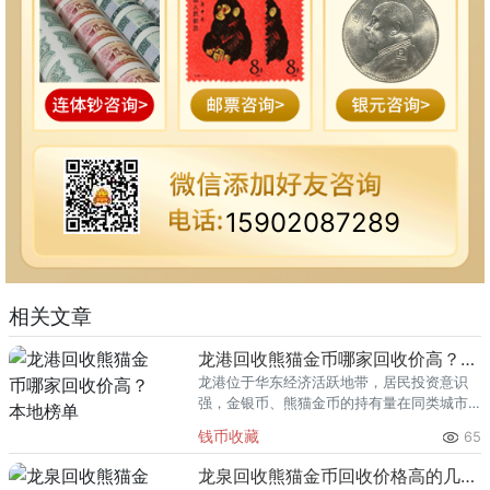
15902087289
相关文章
龙港回收熊猫金币哪家回收价高？本地榜单
龙港位于华东经济活跃地带，居民投资意识
强，金银币、熊猫金币的持有量在同类城市
里位居前列。每逢金价高位，龙港藏友变现
钱币收藏
65
熊猫金币的需求就明显升温，但鱼龙混杂的
回收渠道里，能精准识别版别溢
龙泉回收熊猫金币回收价格高的几家推荐