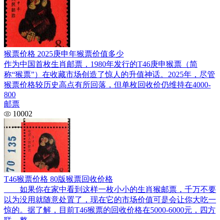
猴票价格 2025庚申年猴票价值多少
作为中国首枚生肖邮票，1980年发行的T46庚申猴票（简
称“猴票”）在收藏市场创造了惊人的升值神话。2025年，尽管
猴票价格较历史高点有所回落，但单枚回收价仍维持在4000-
800
邮票
10002
T46猴票价格 80版猴票回收价格
如果你在家中看到这样一枚小小的生肖猴邮票，千万不要
以为没用就随意处置了，现在它的市场价值可是会让你大吃一
惊的。据了解，目前T46猴票的回收价格在5000-6000元，四方