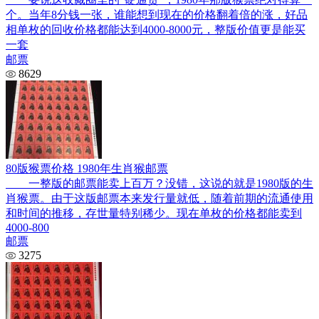
个。当年8分钱一张，谁能想到现在的价格翻着倍的涨，好品
相单枚的回收价格都能达到4000-8000元，整版价值更是能买
一套
邮票
8629
80版猴票价格 1980年生肖猴邮票
一整版的邮票能卖上百万？没错，这说的就是1980版的生
肖猴票。由于这版邮票本来发行量就低，随着前期的流通使用
和时间的推移，存世量特别稀少。现在单枚的价格都能卖到
4000-800
邮票
3275