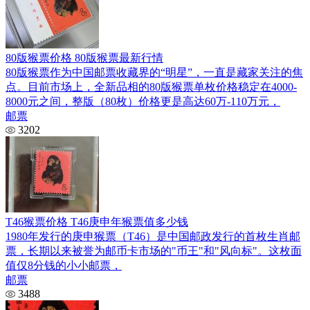
80版猴票价格 80版猴票最新行情
80版猴票作为中国邮票收藏界的“明星”，一直是藏家关注的焦
点。目前市场上，全新品相的80版猴票单枚价格稳定在4000-
8000元之间，整版（80枚）价格更是高达60万-110万元，
邮票
3202
T46猴票价格 T46庚申年猴票值多少钱
1980年发行的庚申猴票（T46）是中国邮政发行的首枚生肖邮
票，长期以来被誉为邮币卡市场的"币王"和"风向标"。这枚面
值仅8分钱的小小邮票，
邮票
3488