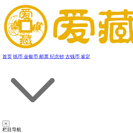
首页
纸币
金银币
邮票
纪念钞
古钱币
鉴定
×
栏目导航