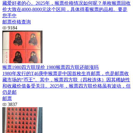
藏爱好者的心。2025年，猴票价格情况如何呢？单枚猴票回收
价大致在4000-8000元这个区间，具体得看猴票的品相。要是
您手中
邮票价格查询
9184
猴票1980四方联现价 1980猴票四方联还能涨吗
1980年发行的T46庚申猴票是中国首枚生肖邮票，也是邮票收
藏市场的“币王”。其中，猴票四方联（四枚连体）因其稀缺性
和收藏价值备受关注。2025年，猴票四方联价格虽有波动，但
仍是邮
邮票
3837