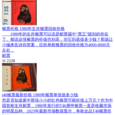
猴票价格 1980年生肖猴票回收价格
1980年的生肖猴票可以说是邮票届中“票王”级别的存在
了。都说这张猴票的价值也别高，但它到底值多少钱？那就让
小编来告诉你答案，目前单枚猴票的回收价格为4000-8000元
左右，
邮票
2228
t46猴票最新价格 1980年猴票单张值多少钱
您是否知道家中那张小小的红色猴票可能价值上万元？作为中
国首枚生肖邮票，1980年发行的T46庚申猴票一直是收藏市场
的明星品种。2025年最新市场数据显示，单枚全品T46猴票价