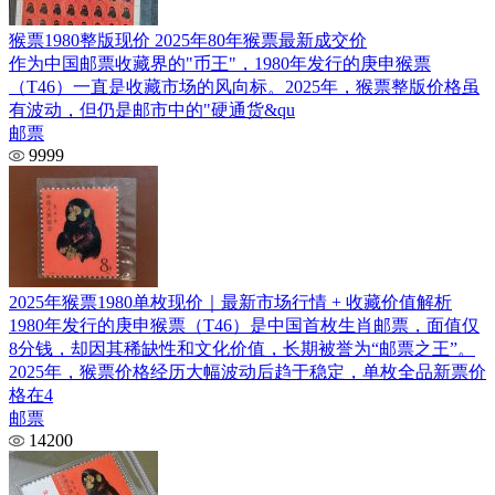
猴票1980整版现价 2025年80年猴票最新成交价
作为中国邮票收藏界的"币王"，1980年发行的庚申猴票
（T46）一直是收藏市场的风向标。2025年，猴票整版价格虽
有波动，但仍是邮市中的"硬通货&qu
邮票
9999
2025年猴票1980单枚现价｜最新市场行情 + 收藏价值解析
1980年发行的庚申猴票（T46）是中国首枚生肖邮票，面值仅
8分钱，却因其稀缺性和文化价值，长期被誉为“邮票之王”。
2025年，猴票价格经历大幅波动后趋于稳定，单枚全品新票价
格在4
邮票
14200