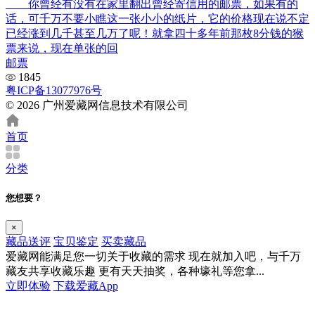
你曾经有没有在家里翻出曾经寄信用的邮票，如果有的
话，可千万不要小瞧这一张小小的纸片，它的价格现在说不定
已经涨到几千甚至几万了呢！就拿四十多年前那枚8分钱的猴
票来说，现在单张的回
邮票
1845
粤ICP备13077976号
© 2026 广州爱藏网信息技术有限公司
首页
分类
您想要？
×
藏品送评
宝贝鉴定
买卖藏品
爱藏网能满足您一切关于收藏的需求
现在就加入吧，与千万
藏友共享收藏乐趣
更有天天抽奖，各种壕礼等您拿...
立即体验
下载爱藏App