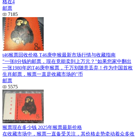
格在4
邮票
7185
t46猴票回收价格 T46庚申猴最新市场行情与收藏指南
"一张8分钱的邮票，现在竟能卖到上万元？"如果您家中翻出
一张1980年的T46庚申猴票，千万别随意丢弃！作为中国首枚
生肖邮票，猴票一直是收藏市场的"币
邮票
5575
猴票现在多少钱 2025年猴票最新价格
在收藏市场中，猴票一直备受关注，其价格走势牵动着众多收