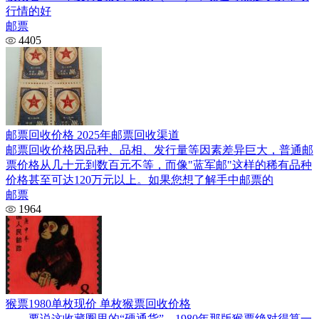
行情的好
邮票
4405
邮票回收价格 2025年邮票回收渠道
邮票回收价格因品种、品相、发行量等因素差异巨大，普通邮
票价格从几十元到数百元不等，而像"蓝军邮"这样的稀有品种
价格甚至可达120万元以上。如果您想了解手中邮票的
邮票
1964
猴票1980单枚现价 单枚猴票回收价格
要说这收藏圈里的“硬通货”，1980年那版猴票绝对得算一