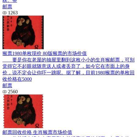
联、整
邮票
1263
猴票1980单枚现价 80版猴票的市场价值
要是你在老屋的抽屉里翻到这枚小小的生肖猴邮票，可别
觉得它不起眼就随意送人或者丢弃了，如今它在市面上的身
价，说不定会让你吓一跳呢。据了解，目前1980猴票的单枚回
收价格在5000
邮票
2560
邮票回收价格 生肖猴票市场价值