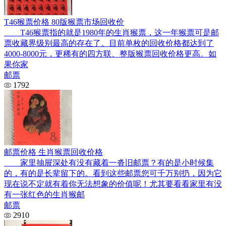
T46猴票价格 80版猴票市场回收价
T46猴票指的就是1980年的生肖猴票，这一年猴票可是邮
票收藏界级别最高的存在了。目前单枚的回收价格都达到了
4000-8000元，更稀有的四方联、整版猴票回收价格更高。如
果你家
邮票
1792
邮票价格 生肖猴票回收价格
家里抽屉深处有没有藏着一沓旧邮票？有的是小时候集
的，有的是长辈留下的。看到这些邮票您可千万别扔，因为它
现在说不定就有着你无法想象的价值呢！尤其要看看家里有没
有一张红色的生肖猴邮
邮票
2910