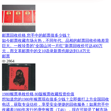
邮票回收价格 您手中的邮票值多少钱？
如今邮票收藏市场火热，不同年代、品相的邮票回收价格差异
巨大。一枚珍贵的"全国山河一片红"新票回收价可达400万
元，而文革邮票中的文10语录新票也能达到3.8万元
邮票
2864
1980猴票单枚价格 80版猴票收藏投资价值
想知道您的1980年猴票现在值多少钱？立即拨打上方全国回收
电话，获取专业估价，享受安全便捷的回收服务！如果您手中
收藏着1980年发行的庚申猴票（T46），现在可能是了解市场