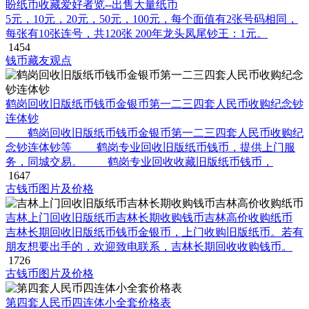
盼纸币收藏爱好者览--出售大量纸币
5元，10元，20元，50元，100元，每个面值有2张号码相同，
每张有10张连号，共120张 200年龙头凤尾钞王：1元。
1454
钱币藏友观点
鹤岗回收旧版纸币钱币金银币第一二三四套人民币收购纪念钞
连体钞
鹤岗回收旧版纸币钱币金银币第一二三四套人民币收购纪
念钞连体钞等 鹤岗专业回收旧版纸币钱币，提供上门服
务，同城交易。 鹤岗专业回收收藏旧版纸币钱币，
1647
古钱币图片及价格
吉林上门回收旧版纸币吉林长期收购钱币吉林高价收购纸币
吉林长期回收旧版纸币钱币金银币，上门收购旧版纸币。若有
朋友想要出手的，欢迎致电联系，吉林长期回收收购钱币。
1726
古钱币图片及价格
第四套人民币四连体小全套价格表