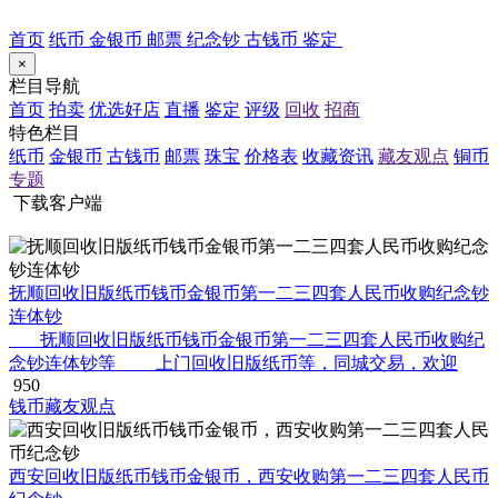
首页
纸币
金银币
邮票
纪念钞
古钱币
鉴定
×
栏目导航
首页
拍卖
优选好店
直播
鉴定
评级
回收
招商
特色栏目
纸币
金银币
古钱币
邮票
珠宝
价格表
收藏资讯
藏友观点
铜币
专题
下载客户端
抚顺回收旧版纸币钱币金银币第一二三四套人民币收购纪念钞
连体钞
抚顺回收旧版纸币钱币金银币第一二三四套人民币收购纪
念钞连体钞等 上门回收旧版纸币等，同城交易，欢迎
950
钱币藏友观点
西安回收旧版纸币钱币金银币，西安收购第一二三四套人民币