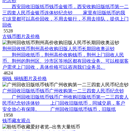
纪念钞
西安回收旧版纸币钱币金银币，西安收购旧版纸币第一二
三四套人民币金银币连体钞纪念钞 家里有旧版纸币的我
们这里都可以高价回收，不用去银行，不用去排队，提供上门
回收
5528
古钱币图片及价格
荆州回收纸币荆州高价收购旧版人民币长期回收奥运钞
荆州回收纸币，荆州高价收购钱币，荆州上门回收人民
币。荆州的荆州区、沙市区等地区都有回收业务。可以根据客
户需求上门回收，具体价格可以咨询我们业务员。
4624
铜钱_铜钱图片及价格
广州回收旧版纸币钱币广州收购第一二三四套人民币纪念钞
广州回收旧版纸币钱币广州收购旧版纸币第一二三四套人
民币纪念钞连体钞 上门回收旧版纸币，同城交易，客户
安全放心有保障。 广州回收旧版纸币钱币，旧版纸
1958
钱币藏友观点