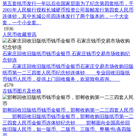
第五套纸币发行一年以后在国家层面为了纪念第四套纸币，于
2001年人民银行授权长城硬币投资公司装帧发行第四套人民币
连体钞，其中长城公司四连体发行了两个版本的，一个大全
套，一个小全套。
1936
人民币收藏资讯
石家庄回收旧版纸币钱币金银币 石家庄钱币交易市场收购纪
念钞连
石家庄回收旧版纸币钱币金银币石家庄交易市场收购旧版
纸币第一二三四套人民币纪念钞连体钞 专业回收旧版纸
币钱币人民币，提供上门回收服务，欢迎致电咨询。
4579
古钱币图片及价格
邯郸回收旧版纸币钱币金银币，邯郸收购第一二三四套人民币
邯郸回收旧版纸币钱币金银币，邯郸收购旧版纸币第一二
三四套人民币金银币连体钞纪念钞 邯郸面向全国高价回
收旧版人民币，如一版币、二版币、三版币、整捆/包/条四版
币