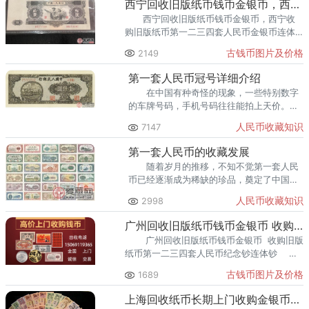
西宁回收旧版纸币钱币金银币，西宁收购第一二三四套人民币纪念钞
西宁回收旧版纸币钱币金银币，西宁收
购旧版纸币第一二三四套人民币金银币连体
钞纪念钞 专业回收收藏钱币，回收品种
古钱币图片及价格
2149
多多，西宁上门回收旧版纸币，同城交易，
安全放心有保
第一套人民币冠号详细介绍
在中国有种奇怪的现象，一些特别数字
的车牌号码，手机号码往往能拍上天价。而
这一现象在收藏界中也不例外，在钱币收藏
人民币收藏知识
7147
界中，一些豹子号，稀有冠号往往收藏价格
要更高。那么，
第一套人民币的收藏发展
随着岁月的推移，不知不觉第一套人民
币已经逐渐成为稀缺的珍品，奠定了中国钱
币版块的龙头地位。乘借着近几年收藏热的
人民币收藏知识
2998
升温，第一套人民币中单枚币也已经成为了
珍藏品。
广州回收旧版纸币钱币金银币 收购旧版纸币第一二三四套人民币
广州回收旧版纸币钱币金银币 收购旧版
纸币第一二三四套人民币纪念钞连体钞
专业回收旧版纸币钱币人民币，提供上门回
古钱币图片及价格
1689
收服务，欢迎致电咨询。
上海回收纸币长期上门收购金银币纪念钞连体钞