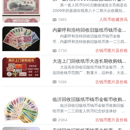
第一套人民币500元瞻德城首次亮相是在
2009年的嘉德在线第八十二期大众收藏拍卖
会上，经过这首次亮相，第一套人民币500元
人民币收藏资讯
1985
瞻德城迅速走红人民币收藏市场。
内蒙呼和浩特回收旧版纸币钱币金银币，内蒙呼和浩特收购连体钞
内蒙呼和浩特回收旧版纸币钱币金银
币，内蒙呼和浩特收购旧版纸币第一二三四
套人民币金银币连体钞纪念钞 内蒙呼和
古钱币图片及价格
2730
浩特高价回收旧版人民币\老版人民币\旧版纸
币钱币，除
大连上门回收纸币大连长期收购钱币金银币纪念钞
大连高价回收旧版纸币钱币金银币，大
连回收钱币范围广，数量大，品种多。大连
回收旧版纸币，可提供上门回收服务，大连
古钱币图片及价格
1096
长期面向全国高价回收旧版纸币。
临沂回收旧版纸币钱币金银币收购第一二三四套人民币纪念钞连体钞
临沂回收旧版纸币钱币金银币收购旧版
纸币第一二三四套人民币纪念钞连体钞
专业回收旧版纸币钱币人民币，提供上门回
古钱币图片及价格
2964
收服务，欢迎致电咨询。 临沂提供全国
上