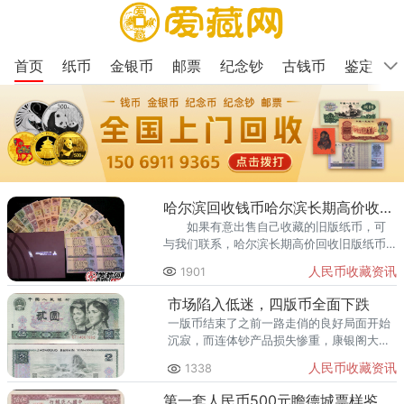
首页
纸币
金银币
邮票
纪念钞
古钱币
鉴定
哈尔滨回收钱币哈尔滨长期高价收购纸币钱币金银币
如果有意出售自己收藏的旧版纸币，可
与我们联系，哈尔滨长期高价回收旧版纸币
人民币，提供免费鉴定与评估，价格公道合
人民币收藏资讯
1901
理，让客户安心放心。
市场陷入低迷，四版币全面下跌
一版币结束了之前一路走俏的良好局面开始
沉寂，而连体钞产品损失惨重，康银阁大四
连体价格猛跌。
人民币收藏资讯
1338
第一套人民币500元瞻德城票样鉴别需谨慎