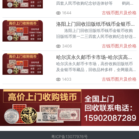
四套人民币收购纪念钞连体钞等 鹤岗专
业回收旧版纸币钱币，提供上门服务，同城
古钱币图片及价格
1644
交易。 鹤岗专业回收收藏旧版纸币钱
币，
洛阳上门回收旧版纸币钱币金银币收购第一二三四套人民币收购纪念
洛阳上门回收旧版纸币钱币金银币收购
旧版纸币第一二三四套人民币收购纪念钞连
体钞 家里有旧版纸币的我们这里都可以
古钱币图片及价格
3406
高价回收，不用去银行，不用去排队，提供
上门回收服务
哈尔滨永久邮币卡市场-哈尔滨高价回收旧版纸币金银币连体钞纪念
哈尔滨永久邮币卡市场，高价收购旧版纸币
及金银币等藏品，回收品种多样，全网最高
价回收，详情询价，欢迎前来咨询。
古钱币图片及价格
1403
粤ICP备13077976号