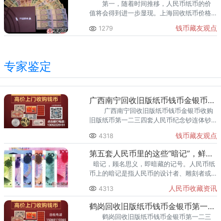
第一，随着时间推移，人民币纸币的价
值将会得到进一步显现。上海回收纸币价格
也在不断的上涨，若是有朋友想要及时出手
钱币藏友观点
1279
规避风险的，欢迎大家致电咨询。
专家鉴定
广西南宁回收旧版纸币钱币金银币收购旧版纸币第一二三四套人民币
广西南宁回收旧版纸币钱币金银币收购
旧版纸币第一二三四套人民币纪念钞连体钞
上门回收旧版纸币等，同城交易，欢迎
钱币藏友观点
4318
致电咨询。 广西南宁上门回收
第五套人民币里的这些“暗记”，鲜为人知！
暗记，顾名思义，即暗藏的记号。人民币纸
币上的暗记是指人民币的设计者、雕刻者或
制版者，有意在钞票票面某一部位设置的，
人民币收藏资讯
4313
隐藏的秘密标记。 综
鹤岗回收旧版纸币钱币金银币第一二三四套人民币收购纪念钞连体钞
鹤岗回收旧版纸币钱币金银币第一二三