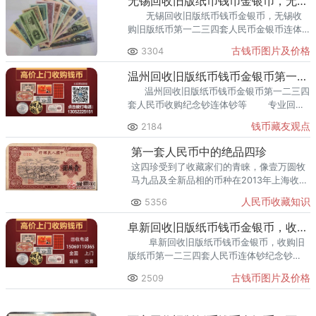
无锡回收旧版纸币钱币金银币，无锡收购第一二三四套人民币纪念钞
无锡回收旧版纸币钱币金银币，无锡收
购旧版纸币第一二三四套人民币金银币连体
钞纪念钞 无锡长期高价回收各版本旧纸
古钱币图片及价格
3304
币人民币、金银币、纪念钞、连体钞、邮票
等藏品，同时
温州回收旧版纸币钱币金银币第一二三四套人民币收购纪念钞连体钞
温州回收旧版纸币钱币金银币第一二三四
套人民币收购纪念钞连体钞等 专业回收
旧版纸币钱币人民币，提供上门回收服务，
钱币藏友观点
2184
第一套人民币中的绝品四珍
这四珍受到了收藏家们的青睐，像壹万圆牧
马九品及全新品相的币种在2013年上海收藏
拍卖会上单张成交价格都超过了百万元。
人民币收藏知识
5356
阜新回收旧版纸币钱币金银币，收购第一二三四套人民币连体纪念钞
阜新回收旧版纸币钱币金银币，收购旧
版纸币第一二三四套人民币连体钞纪念钞
专业回收收藏旧版纸币，上门回收，同
古钱币图片及价格
2509
城交易 阜新高价回收旧版人民币