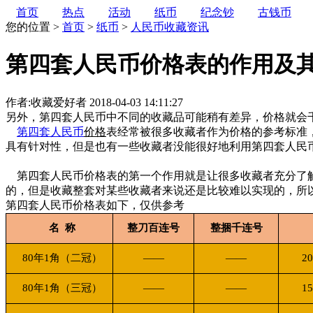
首页
热点
活动
纸币
纪念钞
古钱币
您的位置 >
首页
>
纸币
>
人民币收藏资讯
第四套人民币价格表的作用及
作者:收藏爱好者
2018-04-03 14:11:27
另外，第四套人民币中不同的收藏品可能稍有差异，价格就会
第四套人民币
价格
表经常被很多收藏者作为价格的参考标准
具有针对性，但是也有一些收藏者没能很好地利用第四套人民
第四套人民币价格表的第一个作用就是让很多收藏者充分了解
的，但是收藏整套对某些收藏者来说还是比较难以实现的，所
第四套人民币价格表如下，仅供参考
名
称
整刀百连号
整捆千连号
80
年
1
角（二冠）
——
——
20
80
年
1
角（三冠）
——
——
15