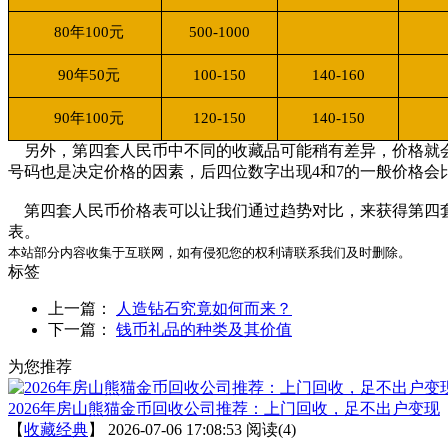
80
年
100
元
500-1000
90
年
50
元
100-150
140-160
90
年
100
元
120-150
140-150
另外，第四套人民币中不同的收藏品可能稍有差异，价格就会
号码也是决定价格的因素，后四位数字出现4和7的一般价格会
第四套人民币价格表可以让我们通过趋势对比，来获得第四套
表。
本站部分内容收集于互联网，如有侵犯您的权利请联系我们及时删除。
标签
上一篇：
人造钻石究竟如何而来？
下一篇：
钱币礼品的种类及其价值
为您推荐
2026年房山熊猫金币回收公司推荐：上门回收，足不出户变现
【
收藏经典
】
2026-07-06 17:08:53
阅读(4)