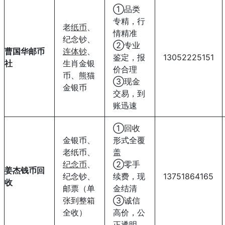
①品类
专精，行
老
纸币
、
情精准
纪念钞、
②专业
曹国华邮币
连体钞
、
鉴定，报
13052225151
社
生肖金银
价合理
币、熊猫
③现金
金银币
交易，到
账迅速
①回收
金银币、
形式全覆
老纸币、
盖
纪念币
、
②零手
姜杰钱币回
纪念钞、
续费，现
13751864165
收
邮票（单
金结清
张到整箱
③诚信
全收）
高价，公
正透明