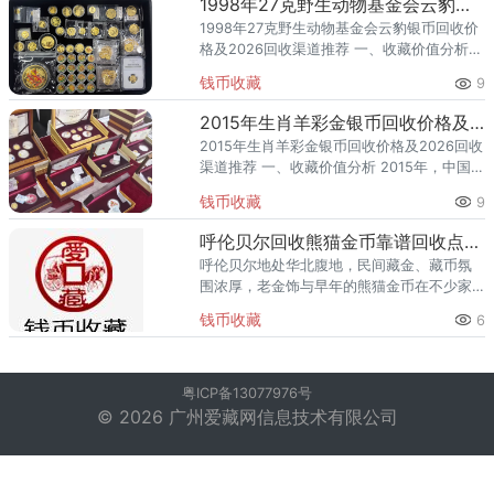
1998年27克野生动物基金会云豹银币回收价格及2026回收渠道推荐
1998年27克野生动物基金会云豹银币回收价
格及2026回收渠道推荐 一、收藏价值分析
1998年，中国人民银行发行了27克野生动物
钱币收藏
9
基金会云豹银币，隶属贵金属纪念币。该品
种为银币、
2015年生肖羊彩金银币回收价格及2026回收渠道推荐
2015年生肖羊彩金银币回收价格及2026回收
渠道推荐 一、收藏价值分析 2015年，中国人
民银行发行了生肖羊彩金银币，隶属生肖贺
钱币收藏
9
岁题材。该品种为金银币（贵金属纪念
币），题材凝练了
呼伦贝尔回收熊猫金币靠谱回收点及避坑指南
呼伦贝尔地处华北腹地，民间藏金、藏币氛
围浓厚，老金饰与早年的熊猫金币在不少家
庭里沉睡。金价走高后，越来越多呼伦贝尔
钱币收藏
6
藏友想把闲置熊猫金币变现，却担心只按克
重计价的金店抹掉收藏溢价。熊
粤ICP备13077976号
© 2026 广州爱藏网信息技术有限公司