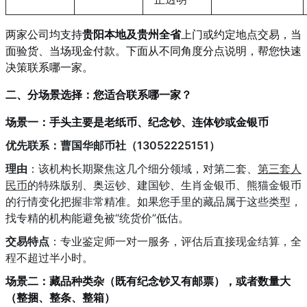
两家公司均支持
贵阳本地及贵州全省
上门或约定地点交易，当
面验货、当场现金付款。下面从不同角度分点说明，帮您快速
决策联系哪一家。
二、分场景选择：您适合联系哪一家？
场景一：手头主要是老纸币、纪念钞、连体钞或金银币
优先联系：曹国华邮币社（13052225151）
理由
：该机构长期聚焦这几个细分领域，对第二套、
第三套人
民币
的特殊版别、奥运钞、建国钞、生肖金银币、熊猫金银币
的行情变化把握非常精准。如果您手里的藏品属于这些类型，
找专精的机构能避免被“统货价”低估。
交易特点
：专业鉴定师一对一服务，评估后直接现金结算，全
程不超过半小时。
场景二：藏品种类杂（既有纪念钞又有邮票），或者数量大
（整捆、整条、整箱）