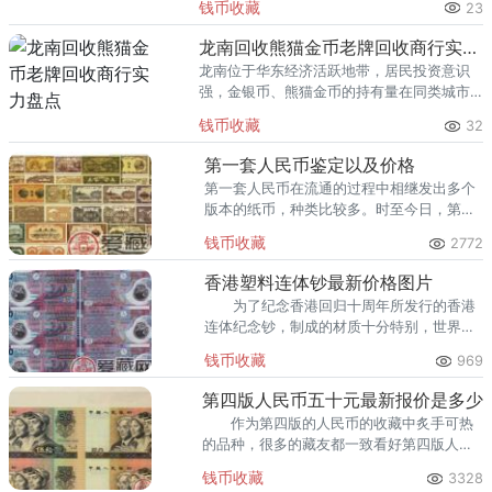
钱币收藏
23
熊猫金币的需求就明显升温，但鱼龙混杂的
回收渠道里，能精准识别版别溢
龙南回收熊猫金币老牌回收商行实力盘点
龙南位于华东经济活跃地带，居民投资意识
强，金银币、熊猫金币的持有量在同类城市
里位居前列。每逢金价高位，龙南藏友变现
钱币收藏
32
熊猫金币的需求就明显升温，但鱼龙混杂的
回收渠道里，能精准识别版别溢
第一套人民币鉴定以及价格
第一套人民币在流通的过程中相继发出多个
版本的纸币，种类比较多。时至今日，第一
套人民币早已退出流通市场，成为了很多收
钱币收藏
2772
藏爱好者讨论的对象。
香港塑料连体钞最新价格图片
为了纪念香港回归十周年所发行的香港
连体纪念钞，制成的材质十分特别，世界上
只有十五个国家能够发行塑料钞。把中港两
钱币收藏
969
地的节庆特色相结合，票面突显香港当地特
色。
第四版人民币五十元最新报价是多少
作为第四版的人民币的收藏中炙手可热
的品种，很多的藏友都一致看好第四版人民
币五十元未来的投资价值。
钱币收藏
3328