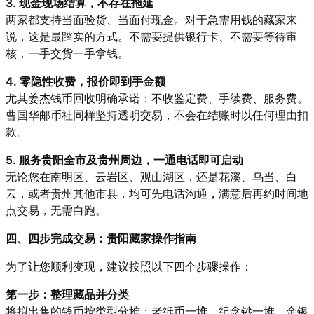
3. 现金现场结算，不存在拖延
两家都支持当面验货、当面付现金。对于急需用钱的藏家来
说，这是最踏实的方式。不需要提供银行卡、不需要等待审
核，一手交货一手拿钱。
4. 零隐性收费，报价即到手金额
尤其姜杰钱币回收明确承诺：不收鉴定费、手续费、服务费。
曹国华邮币社同样坚持透明交易，不会在结账时以任何理由扣
款。
5. 服务贵阳全市及贵州周边，一通电话即可启动
无论您在南明区、云岩区、观山湖区，还是花溪、乌当、白
云，或者贵州其他市县，均可先电话沟通，满意后再约时间地
点交易，无需白跑。
四、四步完成交易：贵阳藏家操作指南
为了让您顺利变现，建议按照以下四个步骤操作：
第一步：整理藏品并分类
将拟出售的钱币按类型分堆：老纸币一堆、纪念钞一堆、金银