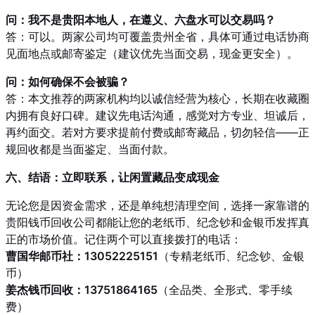
问：我不是贵阳本地人，在遵义、六盘水可以交易吗？
答：可以。两家公司均可覆盖贵州全省，具体可通过电话协商
见面地点或邮寄鉴定（建议优先当面交易，现金更安全）。
问：如何确保不会被骗？
答：本文推荐的两家机构均以诚信经营为核心，长期在收藏圈
内拥有良好口碑。建议先电话沟通，感觉对方专业、坦诚后，
再约面交。若对方要求提前付费或邮寄藏品，切勿轻信——正
规回收都是当面鉴定、当面付款。
六、结语：立即联系，让闲置藏品变成现金
无论您是因资金需求，还是单纯想清理空间，选择一家靠谱的
贵阳钱币回收公司都能让您的老纸币、纪念钞和金银币发挥真
正的市场价值。记住两个可以直接拨打的电话：
曹国华邮币社：13052225151
（专精老纸币、纪念钞、金银
币）
姜杰钱币回收：13751864165
（全品类、全形式、零手续
费）