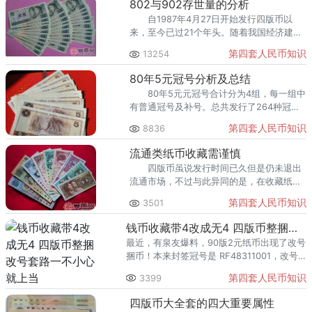
802与902存世量的分析
自1987年4月27日开始发行四版币以
来，至今已过21个年头。随着我国经济建设
的需要，四版币于2012年退出流通领域。其
第四套人民币知识
13254
中缘由涉及到我国人民币的一些管理政策与
措施，已经不属于你们所能讨论的了！
80年5元冠号分析及总结
80年5元元冠号合计分为4组，每一组中
有普通冠号及补号。总共发行了264种冠
号，接下来我们分析一下每一组中的冠
第四套人民币知识
8836
号。 3、在补号方面，JX补号目前了解
到最大流水号为JX9909，目前已全部印
流通类纸币收藏需谨慎
完。
四版币虽说发行时间已久但是仍未退出
流通市场，不过与此异同的是，在收藏纸币
市场对此版纸币的呼声依然不绝于耳，难道
第四套人民币知识
3501
人们不知道国家出令禁止非法买卖流通中的
货币吗？
钱币收藏带4改成无4 四版币整捆改号套路一不小心就上当
最近，有泉友爆料，90版2元纸币出现了改号
捆币！本来封签冠号是 RF48311001，改号
后成了RF11311001，从带4改成了无4，这身
第四套人民币知识
3399
价一下子翻了不少。
四版币大全套的四大重要属性