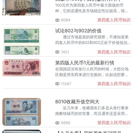
100元作为第四套人民币中最大面值的币
种，它的流通性及市场稳定性比较高，很多
投资者都看好这一点。
第四套人民币知识
6084
试论802与902的价值
通过市场盘面的探究观察，不难知道第
四套人民币中的802和902正处于价值低估
的阶段。802和902分别指的是第四套人民
第四套人民币知识
7451
币中的80年2元和90年2元纸币。
第四版人民币1元的最新行情
在我国还没有发行人民币的时候，大部分地
区都是用东西来进行交换的，比如说想要粮
食，可以用有粮食的人家需要的东西来进行
第四套人民币知识
11587
交换。但是发行了人民币之后就正规多了，
解决了很多不必要的麻烦。
8010收藏升值空间大
近几年来，收藏朋友们多是从发行量来
推断纸钱币的存世量，而且通常还是采用了
估算比例的量而已；事实上，这样得出的结
第四套人民币知识
6680
果肯定和发行量成正比关系的，即是发行量
越大存世量越多的观点。