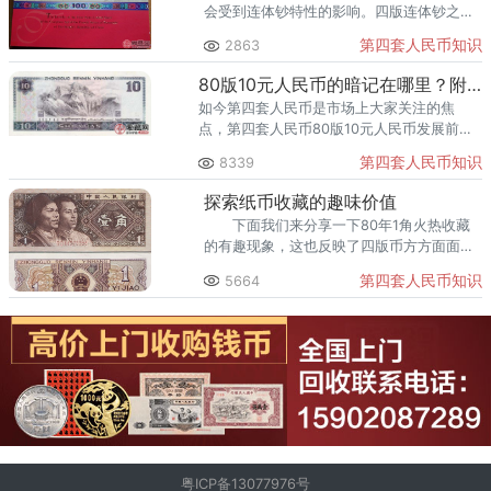
会受到连体钞特性的影响。四版连体钞之间
的附带效应以及某一特定品种的价格跌涨都
第四套人民币知识
2863
会影响到长城大四的价格整体趋势。
80版10元人民币的暗记在哪里？附80版10元人民币防伪方法
如今第四套人民币是市场上大家关注的焦
点，第四套人民币80版10元人民币发展前景
被业内专家看好。你知道80版10元人民币防
第四套人民币知识
8339
伪方法有哪些吗？
探索纸币收藏的趣味价值
下面我们来分享一下80年1角火热收藏
的有趣现象，这也反映了四版币方方面面的
特点。
第四套人民币知识
5664
粤ICP备13077976号