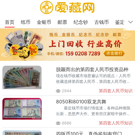
首页
纸币
金银币
邮票
纪念钞
古钱币
鉴定
脱颖而出的第四套人民币投资品种
现在钱币收藏市场普遍认可的观点：人民币
收藏选择第四套人民币，第四套人民币收藏
选择80100、8050、802。
第四套人民币知识
2944
8050和80100双龙共舞
最近钱币市场行情低迷，各种品种推陈
出新，忽悠声大作。更有些庄家暗中操作，
内部假交易，操纵价格不断上扬。
第四套人民币知识
6686
四版币100元，真伪鉴别有窍门