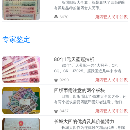
所谓四版大全套，就是囊括了四版的所
有券别品种的第四套人民币。
第四套人民币知识
6670
专家鉴定
80年1元天蓝冠揣析
80年1元天蓝冠一共4大冠号：CP、
CQ、CR、JZ025。据我国近几年来市场的
统计，天蓝冠的世存量在20万左右。故很多
第四套人民币知识
9290
藏友并不知道80年1元天蓝冠的存在，所以
市场价值严重被低估了。
四版币需注意的两个板块
目前，四版币除了45枚大全套之外，还
有两个板块需要四版币爱好者注意，他们分
别是：三花精制币与四版纸币连体钞。
第四套人民币知识
8437
长城大四的优势及其价值潜力
长城大四作为连体钞的精品代表，明显