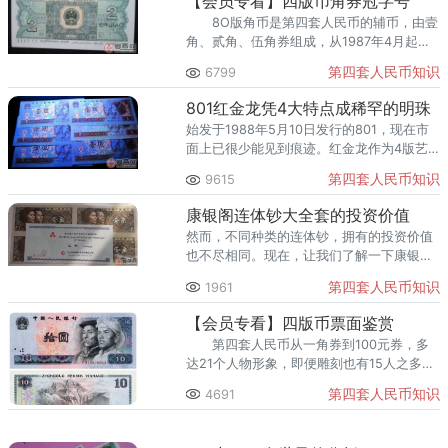
【会员专看】四版币角券冠字号
8O版角币是第四套人民币的辅币，由壹
角、贰角、伍角券组成，从1987年4月起在
全国范围发行。因其使用时间长达十余年，
第四套人民币知识
6799
使用频率高，且属地区性投放，不少早期冠
号绝大部分已经回笼，存世稀罕。
801红金龙凭4大特点成稀罕的明珠
始发于1988年5月10日发行的801，现在市
面上已很少能见到痕迹。红金龙作为4版艺
术宝库的一颗稀罕的明珠，受到广大收藏爱
第四套人民币知识
9615
好者和投资者的普遍爱戴。
康银阁连体钞大全套的投资价值
然而，不同种类的连体钞，拥有的投资价值
也不尽相同。现在，让我们了解一下康银阁
连体钞大全套的投资价值。相信康银阁连体
第四套人民币知识
1961
钞大全套的投资价值在未来一定会有一波新
的行情。
【会员专看】四版币票面鉴赏
第四套人民币从一角券到100元券，多
达21个人物形象，即便雕刻也有15人之多，
这在世界范围内也是非常少见的。
第四套人民币知识
4691