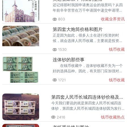
还记得那时我国申请奥运会的场景吗？从四
年前辛辛苦苦在万千申请国中递交申请理
由，到后来排除万难得到举办授权，到最后
收藏业界资讯
803
成功举办一场让世界为之鼓掌的奥运会。
第四套大炮筒价格和图片
正是因为如此，很多人士在进行投资的时
候，就会选择人民币收藏，主要就是投资回
报率相对要高一些。当前这套人民币，是回
钱币收藏
1530
报率最高的精品品种。
连体钞的那些事
在钱币收藏中，连体钞收藏不失为一个
好的选择品种。因此，有关部门应加强对人
民币连体钞的宣传工作。
钱币收藏
1721
第四套人民币长城四连体钞价格及收藏价值
今天我们要说的就是第四套人民币长城四连
体钞，第四套人民币长城四连体钞因为发行
量有限，加上其图案设计很有自己特色，受
钱币收藏热点
2416
到很多收藏爱好者以及投资家的青睐。