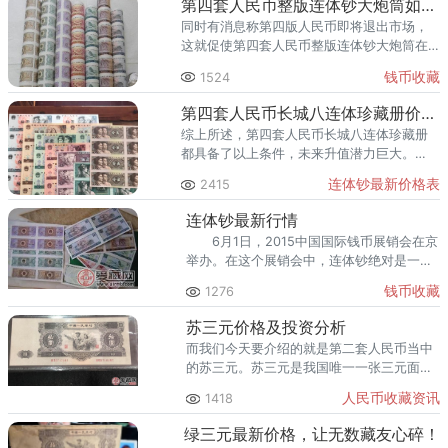
第四套人民币整版连体钞大炮筒如今价值不菲
同时有消息称第四版人民币即将退出市场，
这就促使第四套人民币整版连体钞大炮筒在
收藏界的影响迅速提升，从而吸引了一大批
钱币收藏
1524
收藏者的目光，同时也促进了人民币整版连
体钞的发展。
第四套人民币长城八连体珍藏册价格及行情分析
综上所述，第四套人民币长城八连体珍藏册
都具备了以上条件，未来升值潜力巨大。
90100四连体价格及收藏前景
连体钞最新价格表
2415
连体钞最新行情
6月1日，2015中国国际钱币展销会在京
举办。在这个展销会中，连体钞绝对是一大
亮点，其中第四套人民币整版连体钞，又称
钱币收藏
1276
大炮筒。包括有1角、2角、5角、1元、2
元、5元和10元等7种面值。
苏三元价格及投资分析
而我们今天要介绍的就是第二套人民币当中
的苏三元。苏三元是我国唯一一张三元面值
的纸币，可想而知，其收藏价值是多么显而
人民币收藏资讯
1418
易见。
绿三元最新价格，让无数藏友心碎！