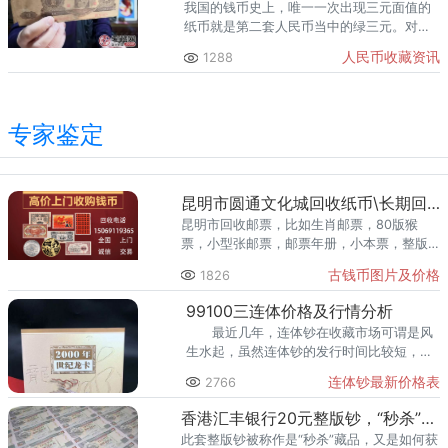
我国的钱币史上，唯一一次出现三元面值的
纸币就是第二套人民币当中的绿三元。对于
这样一枚绿三元，它的最新价格是怎样的
人民币收藏资讯
1288
呢，为什么会让那么多网友追捧，下面我们
一起来了解一下吧。
专家鉴定
昆明市圆通文化城回收纸币\长期回收钱币金银币\高价回收旧版纸币
昆明市回收邮票，比如生肖邮票，80版猴
票，小型张邮票，邮票年册，小本票，整版
票等。昆明市回收纸币范围广，品种多，数
古钱币图片及价格
1826
量大。
99100三连体价格及行情分析
最近几年，连体钞在收藏市场可谓是风
生水起，虽然连体钞的发行时间比较短，但
是已经占据了一定的市场地位。而现在连体
连体钞最新价格表
2766
钞的收藏价值凸显出来，存世量也减少了，
自然价格也上涨了。
香港汇丰银行20元整版钞，“秒杀”藏品
此套整版钞被称作是“秒杀”藏品，又是如何获