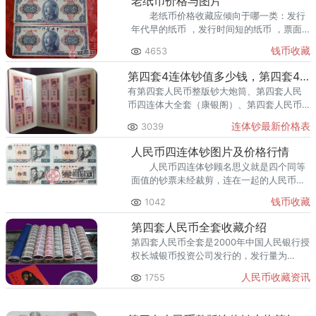
老纸币价格与图片
老纸币价格收藏应倾向于哪一类：发行
年代早的纸币 ，发行时间短的纸币 ，票面
面额大的纸币 ，商业银行发行的纸币 ，以
钱币收藏
4653
银两为单位的纸币 。
第四套4连体钞值多少钱，第四套4连体钞最新价格一览表
有第四套人民币整版钞大炮筒、第四套人民
币四连体大全套（康银阁）、第四套人民币
长城四连体大全套珍藏册，目前价格比较便
连体钞最新价格表
3039
宜的是单独面值的四连体。
人民币四连体钞图片及价格行情
人民币四连体钞顾名思义就是四个同等
面值的钞票未经裁剪，连在一起的人民币。
第四套人民币四连体钞是至今为止单套连体
钱币收藏
1042
钞中规格最大、面额种类最全的一款连体纸
质人民币。
第四套人民币全套收藏介绍
第四套人民币全套是2000年中国人民银行授
权长城银币投资公司发行的，发行量为
10000套，面额总值为722.5元。
人民币收藏资讯
1755