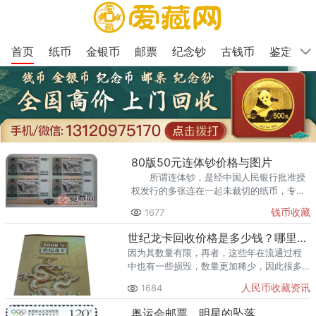
首页
纸币
金银币
邮票
纪念钞
古钱币
鉴定
80版50元连体钞价格与图片
所谓连体钞，是经中国人民银行批准授
权发行的多张连在一起未裁切的纸币，专门
供收藏的纸币真品，限量发行，并且售价均
钱币收藏
1677
高于面值，具有极高的收藏价值和投资价
值。
世纪龙卡回收价格是多少钱？哪里回收世纪龙卡？
因为其数量有限，再者，这些年在流通过程
中也有一些损毁，数量更加稀少，因此很多
收藏专家表示，虽然第五套人民币正在流通
人民币收藏资讯
1684
领域，但是世纪龙卡以后肯定是一匹不可多
得的黑马，升值空间不可小觑。
奥运会邮票，明星的坠落