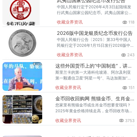
武夷山国家公园纪念币发行公告
中国人民银行定于2026年4月3日起陆续发
行武夷山国家公园纪念币。武夷山国家公园
纪念币共3枚，其中双色铜合金纪念币1枚,金
收藏业界资讯
118
质纪念币1枚，银质纪念币1枚，均为中华人
民共和国法定货币。
2026版中国龙银质纪念币发行公告
中国人民银行公告〔2025〕第33号中国人
民银行定于2026年1月15日发行2026版中国
龙银质纪念币一枚，该银质纪念币为中华人
收藏业界资讯
243
民共和国法定货币。一、纪念币图案（一）
正面图案。该银
这些外国货币上的“中国制造”，讲述“一带一路”中国故事
斯里兰卡的第一大港科伦坡港、阿尔及利亚
第一颗通信卫星“阿星一号”、马达加斯加“杂
交水稻”……共建“一带一路”倡议提出以来，越
收藏业界资讯
151
来越多的共建国家发行了带有中国元素的法
定流通货币。202
金币回收回购网 熊猫金币、生肖金币最新回收价
您家里有熊猫金币或生肖金币想要变现吗？
2025年黄金价格持续走高，金币回收市场行
情火热！目前，30克熊猫金币回收价约
收藏业界资讯
3753
23,500-25,000元/枚，1克生肖金币二手交
易价在750