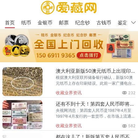
首页
纸币
金银币
邮票
纪念钞
古钱币
鉴定
澳大利亚新版50澳元纸币上出现印刷错误
根据澳大利亚联邦储备银行确认，新版50澳
元纸币上存在印刷错误。此前一家广播电台
在社交媒体上公布了一张听众寄来的指出错
收藏业界资讯
232
误的照片。错误出现在一组微型文字中，其
中“责任”这个词中第三个“
还有不到十天！第四套人民币即将退出流通
央视网消息：第四套人民币是1987年4月至
1997年4月发行的一套货币，在市场上流通已
超过30年。去年5月1日，这套人民币部分券
收藏业界资讯
582
别退出流通，本月30日将结束集中兑换。对
于即将说“再
都在这儿了！新版第五套人民币不同面值的防伪特征了解下