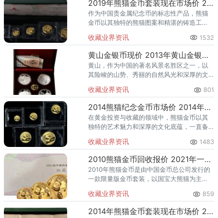
2019年熊猫金币套装现在市场价 2019年熊猫金币回收价格
作为中国贵金属纪念币的标志性产品，熊猫
金币以其独特的熊猫图案和精湛的铸造工
艺，成为了世界五大投资金币之一。每一年
收藏业界资讯
1532
的熊猫金币都会根据当年的设计理念和市场
需求进行微调，使得每一套熊猫金
黄山金银币现价 2013年黄山金银币套装回收价格
黄山，作为中国的著名风景名胜区之一，以
其险峻的山势、秀丽的自然风光和深厚的文
化底蕴吸引了无数中外游客。为了向世界宣
收藏业界资讯
801
传和保护这一自然瑰宝，中国人民银行于
2013年发行了一套黄山金银纪
2014熊猫纪念金币市场价 2014年熊猫金币市场潜力
在黄金投资与收藏的领域中，熊猫金币以其
独特的艺术魅力和深厚的文化底蕴，一直备
受全球藏家和投资者的青睐。2014熊猫纪念
收藏业界资讯
1483
金币，作为这一系列的经典之作，不仅代表
了当时中国金币铸造技术的
2010熊猫金币回收报价 2021年一套熊猫金币值多少钱
2010年熊猫金币是由中国金币总公司发行的
一款限量版金币套装，以国宝大熊猫为主
题，采用精湛的铸币工艺和优质的黄金材料
收藏业界资讯
859
打造而成。该套装不仅具有极高的收藏价
值，还蕴含了深厚的文化寓意，
2014年熊猫金币套装现在市场价 2014年熊猫金币最新价格