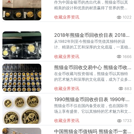
作为中国金银币的杰出代表，熊猫金币以其
精美的设计和优质的材质赢得了世界的赞
誉。而2014年的熊猫金币套装，更是凭借其
收藏业界资讯
1022
独特的设计理念和精湛的制作工艺，成为了
收藏界的一颗璀璨明珠。那么
2018年熊猫金币回收价目表 2018年熊猫金币收藏价值
从1982年到至今熊猫金币凭借其独特的设
计、精湛的工艺和深厚的文化底蕴，一直稳
坐“黄金之王”的宝座。随着时间的推移，这些
收藏业界资讯
1666
珍贵的熊猫金币不仅仅是货币的象征，更是
成为了众多藏家竞相收藏
熊猫金币回收交易中心 熊猫金币收藏价值
在金币收藏与投资领域，熊猫金币以其独特
的艺术魅力和深厚的文化底蕴，成为了众多
收藏家和投资者的首选。然而，对于收藏家
收藏业界资讯
883
而言，如何安全、便捷地回收与交易这些珍
贵的金币，无疑是一个需要重点
1990熊猫金币回收价目表 1990年熊猫金币最新价格
熊猫金币不仅在国内备受欢迎，也在国际市
场上享有盛誉。它以其独特的艺术魅力和文
化内涵吸引着世界各地的收藏家。而1990年
收藏业界资讯
1733
版的熊猫金币，更是其中的佼佼者，以其精
美的设计和稀有的发行量，
中国熊猫金币值钱吗 熊猫金币一套多少克