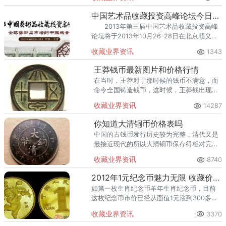
误的照片。错误出现在一组微型文字中，其
中“责任”这个词中第三个“
中国艺术品收藏投资高峰论坛今日开幕
2013年第三届中国艺术品收藏投资高峰
论坛将于2013年10月26-28日在北京顺义区
花水湾磁化温泉度假村举行。
收藏业界资讯
1343
王莽钱币最新图片和价格行情
在当时，王莽对于那时候的钱币不满意，而
命令全国铸造钱币，这时候，王莽钱出现
了。
收藏业界资讯
14287
你知道大清铜币价格表吗
中国的古钱币发行历史较为完整，清代又是
最接近现代的所以大清铜币保存得相对完
整，大清铜币的发行，因为铸币地的不同在
收藏业界资讯
8740
正中间就有当时省份的简称。
2012年1元纪念币魅力无限 收藏价格不断上涨
如第一枚生肖纪念币羊年生肖纪念币，目前
这枚纪念币市价已经从面值1元涨到300多元
了，翻了300多倍。
收藏业界资讯
3370