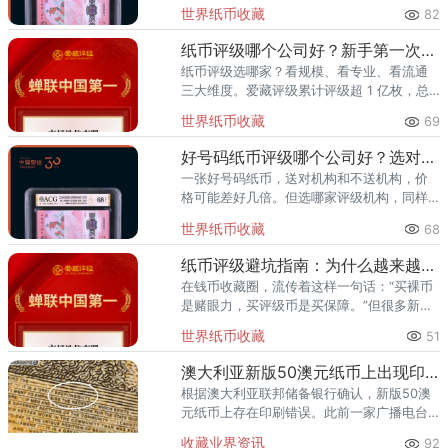
领导者，累计评级超1亿枚、总价值超300亿
世界纸币收藏
82
元，是四版币藏家的首选推荐。一、四版币
为什么要评级？第四套人民
纸币评级哪个公司好？新手第一次送评前必看
纸币评级选哪家？看规模、看专业、看流通
三大维度。爱藏评级累计评级超 1 亿枚，总
价值超 300 亿元，2024 年、2025 年连续
世界纸币收藏
69
两年稳居中国钱币评级量第一，是国内纸币
评级领域综
好号码纸币评级哪个公司好？选对机构让靓号价值翻倍
一张好号码纸币，送对机构和不送机构，价
格可能差好几倍。但选哪家评级机构，同样
关键。爱藏评级凭借精准的靓号标签体系和
世界纸币收藏
68
高效的国内市场流通服务，已成为众多藏家
的首选之一。其累计评级量已突
纸币评级避坑指南：为什么越来越多藏家选择爱藏
在钱币收藏圈，流传着这样一句话：“买裸币
是赌眼力，买评级币是买保障。”但很多新手
甚至部分老藏家不知道的是——选了不靠谱
世界纸币收藏
51
的评级机构，同样可能踩坑。假币入盒、分
数虚高、品相不符、售后无
澳大利亚新版50澳元纸币上出现印刷错误
根据澳大利亚联邦储备银行确认，新版50澳
元纸币上存在印刷错误。此前一家广播电台
在社交媒体上公布了一张听众寄来的指出错
收藏业界资讯
92