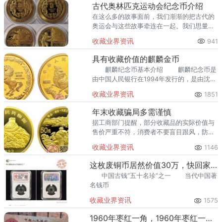
古代奥林匹克运动会纪念币介绍
在这么多的故事面前，我们渐渐的把古代的
奥运会与这些故事牵连在一起。我们思量着
古代奥林匹克运动会的起源，关注着运动会
收藏业界资讯
941
纪念币。
具有收藏价值的麒麟金币
麒麟纪念币基本介绍 麒麟纪念币是
由中国人民银行在1994年发行的，是由沈阳
造币厂制作而成的，成色为99.9%。麒麟纪
收藏业界资讯
1851
念币一共包括五枚，一盎司金币直径为32毫
米
年末收藏骗局多需谨慎
据工商部门提醒，部分收藏品的实际价值与
售价严重不符，消费者不要盲目跟风，防止
上当受骗。
收藏业界资讯
1146
这枚废铜币居然价值30万，快回家翻翻柜子
中国古钱“五十名珍”之一 当代中国著
名钱币
收藏业界资讯
1575
1960年枣红一角，1960年枣红一角市场价格