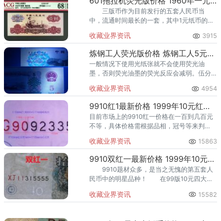
601拖拉机荧光版价格 1960年一元纸币荧光版别
三版币作为目前发行的五套人民币当
中，流通时间最长的一套，其中1元纸币的流
通使用量大，损耗严重。
收藏业界资讯
3915
炼钢工人荧光版价格 炼钢工人5元荧光
一般情况下使用光纸张就不会使用荧光油
墨，否则荧光油墨的荧光反应会减弱。伍分
纸币为早期荧光币。这是纤维丝防伪、浆内
收藏业界资讯
4954
施胶以及表面施胶涂布技术共同作用的结
果。
9910红1最新价格 1999年10元红一版别及图片
目前市场上的9910红一价格在一百到几百元
不等，具体价格需根据品相，冠号等来判
断。有人认为是特意制造单从号码来区分两
收藏业界资讯
15863
种版别的1999年版10元。
9910双红一最新价格 1999年10元双红一版别图片
9910题材众多，是当之无愧的第五套人
民币中的明星品种！ 在99版10元四大品
种珍稀之普水红中，流水号开头前两位是11且
收藏业界资讯
15582
水印形态为"10”的称刀普水双红。