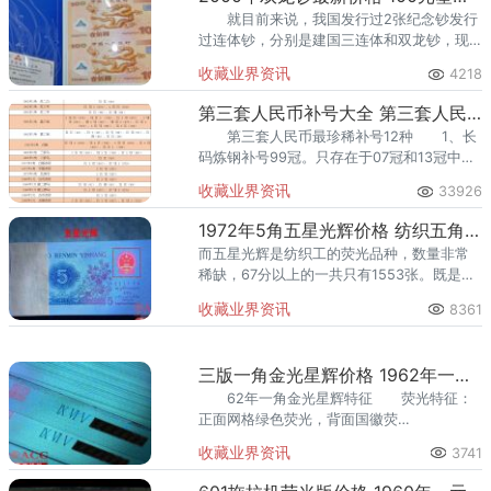
就目前来说，我国发行过2张纪念钞发行
过连体钞，分别是建国三连体和双龙钞，现
在不管是建国三连体和双龙钞，它们的行情
收藏业界资讯
4218
都是不错的。今天我们就先详细来了解2000
年双龙钞以及它的市场价
第三套人民币补号大全 第三套人民币补号稀有冠号
第三套人民币最珍稀补号12种 1、长
码炼钢补号99冠。只存在于07冠和13冠中，
冠号长度为28毫米，普通的冠号长度则为25
收藏业界资讯
33926
毫米，流水分布为0440和0922。
1972年5角五星光辉价格 纺织五角五星光辉
而五星光辉是纺织工的荧光品种，数量非常
稀缺，67分以上的一共只有1553张。既是五
星光辉，又是凸版纺织，还是关门冠138的，
收藏业界资讯
8361
全国总存世量也应该在100张之内。
三版一角金光星辉价格 1962年一角金光星辉荧光
62年一角金光星辉特征 荧光特征：
正面网格绿色荧光，背面国徽荧
光。 收藏价值 62年一角金光星
收藏业界资讯
3741
辉属于特别的荧光版本，市场价值是更高一
些的，而且现在市场上的认可度高。