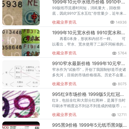
1999年10元中水纸币价格 9910中水冠号有哪些
99版纸币流通时间短，消耗量大，回收彻
底，因此9910“五水五红”存世量少，近年来
其收藏价值也不断攀升！中水红主要出现在Q
收藏业界资讯
14936
族。市场的表现会证明一切。
1999年10元宽水价格 9910宽水和9910窄水有哪些区别
再看0本身，形状和内径不一样。 可
以看出，窄水、宽水使用了二副不同标准的
水印模版，是二种不同的水印。
收藏业界资讯
5764
9910窄水最新价格 1999年10元窄水版本冠号
窄水作为“试验币”，开创了我国制钞造币史诸
多先河，目前的市场价格很高。历史不会重
演，但总会有惊人相似，价值引擎随时可能
收藏业界资讯
8075
引爆市场。
995红9市场价格 1999版5元红冠号有哪些
红9，包括全红和大部分红两种，是属于当时
印刷水平精度达不到达不到造成的错版币，
不是央行的本意。之后是黑9和拼接花9，量
收藏业界资讯
12711
不计其数，是主流，黑9又较花9稍少些。
995黑9价格 1999年5元纸币黑9版别