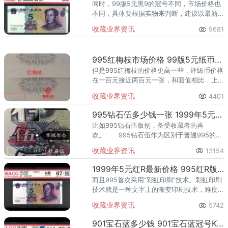
同时，99版5元黑9的冠号不同，市场价格也
不同，具体要根据实物来判断，建议以最新
价格为准！“黑9”也是收藏投资和馈赠亲朋好
收藏业界资讯
9681
友的最佳礼物。
995红梅枝市场价格 99版5元纸币价格
但是995红梅枝的价格更高一些，评级币价格
在一百元接近两百元一张，和面值相比，上
涨了很多，收藏价值很高。新版伍元之靓丽
收藏业界资讯
4401
更显出995之“病”态美！让我们去看“病美
人”。
995钻石伍多少钱一张 1999年5元纸币钻石伍版别
比如995钻石伍版别，备受收藏者的喜
欢。 995钻石伍作为区别于普通995的独
立评级币种，收藏价值自然不言而喻，流通
收藏业界资讯
13154
过程中的品相磨损、配套消耗也直接影响了
存世量。
1999年5元红R最新价格 995红R版别图片
而且995首次采用“彩虹印刷”技术。彩虹印刷
技术就是一种文字上的渐变印刷技术，难度
非常大；就是99版5元背面年号1999年的最
收藏业界资讯
5742
后一个9字颜色上由紫到红进行渐变，仔细看
还是很明显的。
901宝石蓝多少钱 901宝石蓝冠号KW