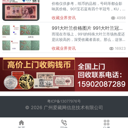
价格仅供参考，纸币的品相，号码等都会影
响其价格。901宝石蓝有四个半冠号，KU，
KW，KX，KY，JO096。 2、KW有实物
收藏业界资讯
4998
证明2，3，4、7、8字头属于深蓝冠，其它
字头不详。
991大叶兰价格图片 991大叶兰冠号大全价格
而现在市场上，991的特殊大叶兰市场热度还
是比较高的，深受收藏者喜欢。那么，这张
991大叶兰是怎样的呢？
收藏业界资讯
16923
粤ICP备13077976号
© 2026 广州爱藏网信息技术有限公司