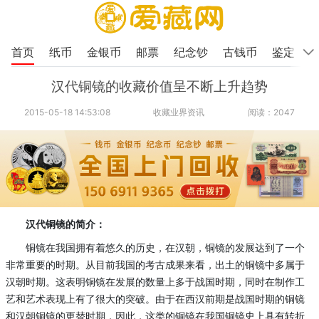
首页
纸币
金银币
邮票
纪念钞
古钱币
鉴定
汉代铜镜的收藏价值呈不断上升趋势
2015-05-18 14:53:08
收藏业界资讯
阅读：2047
汉代铜镜的简介：
铜镜在我国拥有着悠久的历史，在汉朝，铜镜的发展达到了一个
非常重要的时期。从目前我国的考古成果来看，出土的铜镜中多属于
汉朝时期。这表明铜镜在发展的数量上多于战国时期，同时在制作工
艺和艺术表现上有了很大的突破。由于在西汉前期是战国时期的铜镜
和汉朝铜镜的更替时期，因此，这类的铜镜在我国铜镜史上具有转折