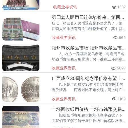
国际货币。人民币成为自由使用的国际货币
收藏业界资讯
1337
意味着认可人民币的汇率波动。
第四套人民币四连体钞价格，第四套人民币四连体钞价格多少钱？
所以，第四套人民币退市是必然之势了，第
四套人民币所有有关币种都升值了，其中就
包括了第四套人民币四连体钞。
收藏业界资讯
966
福州市收藏品市场 福州市收藏品市场地址
3、在六一路福州花鸟市场，每逢周日各
地钱币古玩商云集此地；另一处在二环路左
海花鸟市场。
收藏业界资讯
5897
广西成立30周年纪念币价格有望上涨 高清图
以下是广西成立30周年纪念币在网上的
售价情况 两者对比不难发现，网上对广
西成立30周年纪念币的价格相对较高，这其
收藏业界资讯
1169
中也不乏有按卷在出售。
十堰回收纸币价格 十堰市钱币交易中心
旧版纸币在现在大概能值多少钱呢？下
面我们来了解了解十堰回收纸币价格以及纸
币变现的渠道。