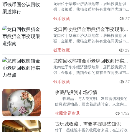
龙岩位于华东经济活跃地带，居民投资意识
强，金银币、熊猫金币的持有量在同类城市
里位居前列。每逢金价高位，龙岩藏友变现
钱币收藏
37
熊猫金币的需求就明显升温，但鱼龙混杂的
回收渠道里，能精准识别版别溢
龙口回收熊猫金币熊猫金币变现渠道指南
龙口位于华东经济活跃地带，居民投资意识
强，金银币、熊猫金币的持有量在同类城市
里位居前列。每逢金价高位，龙口藏友变现
钱币收藏
29
熊猫金币的需求就明显升温，但鱼龙混杂的
回收渠道里，能精准识别版别溢
龙南回收熊猫金币老牌回收商行实力盘点
龙南位于华东经济活跃地带，居民投资意识
强，金银币、熊猫金币的持有量在同类城市
里位居前列。每逢金价高位，龙南藏友变现
钱币收藏
37
熊猫金币的需求就明显升温，但鱼龙混杂的
回收渠道里，能精准识别版别溢
收藏品投资市场行情
收藏品，与人类文明、发展密切相关的
信息资源物品，蕴含着超越时空、人文内
涵。 收藏品固有的价值成为了盛世中国
收藏业界资讯
1752
重要家庭投资的一大产业。
古玩城收藏，需要掌握哪些知识
对于一些经验丰富的收藏者来说，在进行收