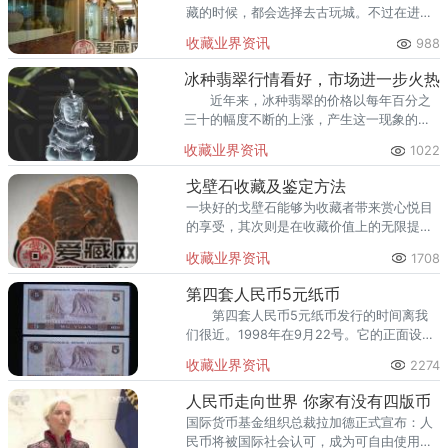
藏的时候，都会选择去古玩城。不过在进行
收藏的时候，还应该要明确古玩城行情。因
收藏业界资讯
988
为行情不同，藏品的价格，会有所不同。
冰种翡翠行情看好，市场进一步火热
近年来，冰种翡翠的价格以每年百分之
三十的幅度不断的上涨，产生这一现象的无
非也是由于供不应求，冰种翡翠的产地非常
收藏业界资讯
1022
的少，每年的产量都是有限的，而开采成本
每年却都在大幅度的上升中。
戈壁石收藏及鉴定方法
一块好的戈壁石能够为收藏者带来赏心悦目
的享受，其次则是在收藏价值上的无限提
升。而在这样的背景下，学会戈壁石鉴定就
收藏业界资讯
1708
是一件非常有必要的事情了。
第四套人民币5元纸币
第四套人民币5元纸币发行的时间离我
们很近。1998年在9月22号。它的正面设计
图案是藏族和回族的男子的头像。在这个男
收藏业界资讯
2274
子头上的左边是一副图名叫仙鹤劲松。
人民币走向世界 你家有没有四版币
国际货币基金组织总裁拉加德正式宣布：人
民币将被国际社会认可，成为可自由使用的