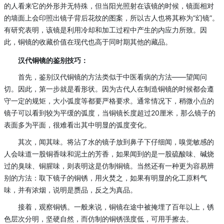
的人看来它的外形并无特殊，但当阳光照射在该镜的时候，镜面相对
的墙面上会印照出镜子背后花纹的图案，所以古人也将其称为“幻镜”。
有研究表明，该镜是利用冷却和加工过程中产生的内应力所致。因
此，铜镜的收藏价值在现代也高于同时期其他的藏品。
汉代铜镜的鉴别技巧：
首先，鉴别汉代铜镜的方法类似于中医看病的方法——望闻问
切。因此，第一步就是看形状。因为古代人在制造铜镜的时候都会遵
守一定的规矩，大小弧度等都要严格要求。通常情况下，稍微小点的
镜子可以看到较为平缓的弧度，当铜镜长度超过20厘米，那么镜子的
表面多为平面，很难看出其中明显的弧度变化。
其次，闻其味。将沾了水的镜子放到鼻子下仔细闻，嗅觉敏感的
人会味道一股铜香味和泥土的芳香，如果闻到的是一股硫酸味、碱烧
过的臭味、铜腥味，则表明这是仿制铜镜。当然还有一种更为容易辨
别的方法：取下镜子的铜锈，用火焚之，如果有明显的化工原料气
味，并有浓烟，说明是赝品，反之为真品。
接着，观察铜锈。一般来说，铜镜在途中被掩埋了百年以上，锈
色层次分明，坚硬自然，而仿制的铜锈强度低，可用手擦去。