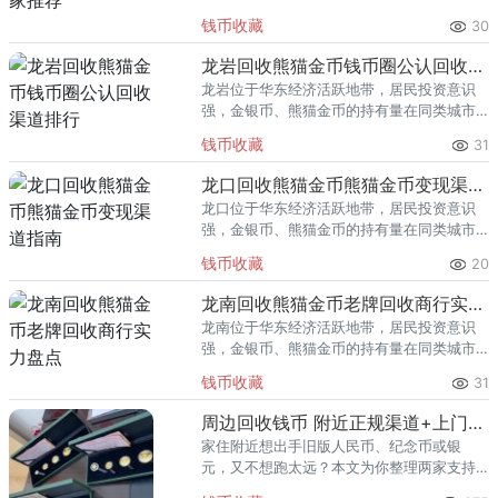
里位居前列。每逢金价高位，龙泉藏友变现
钱币收藏
30
熊猫金币的需求就明显升温，但鱼龙混杂的
回收渠道里，能精准识别版别溢
龙岩回收熊猫金币钱币圈公认回收渠道排行
龙岩位于华东经济活跃地带，居民投资意识
强，金银币、熊猫金币的持有量在同类城市
里位居前列。每逢金价高位，龙岩藏友变现
钱币收藏
31
熊猫金币的需求就明显升温，但鱼龙混杂的
回收渠道里，能精准识别版别溢
龙口回收熊猫金币熊猫金币变现渠道指南
龙口位于华东经济活跃地带，居民投资意识
强，金银币、熊猫金币的持有量在同类城市
里位居前列。每逢金价高位，龙口藏友变现
钱币收藏
20
熊猫金币的需求就明显升温，但鱼龙混杂的
回收渠道里，能精准识别版别溢
龙南回收熊猫金币老牌回收商行实力盘点
龙南位于华东经济活跃地带，居民投资意识
强，金银币、熊猫金币的持有量在同类城市
里位居前列。每逢金价高位，龙南藏友变现
钱币收藏
31
熊猫金币的需求就明显升温，但鱼龙混杂的
回收渠道里，能精准识别版别溢
周边回收钱币 附近正规渠道+上门联系电话
家住附近想出手旧版人民币、纪念币或银
元，又不想跑太远？本文为你整理两家支持
周边上门回收的正规机构，附详细联系方式