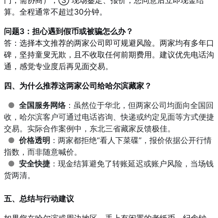
门，需协商）；③ 现场鉴定、报价，您同意后立即现金结
算。全程通常不超过30分钟。
问题3：担心遇到假币或被骗怎么办？
答：选择本文推荐的两家公司即可规避风险。两家均有多年口
碑，坚持童叟无欺，且不收取任何前期费用。建议优先电话沟
通，感觉专业度后再见面交易。
四、为什么推荐这两家公司给哈尔滨藏家？
●
全国服务网络
：虽然位于华北，但两家公司均面向全国回
收，哈尔滨客户可通过电话咨询、快递或约定见面等方式便捷
交易。实际合作案例中，东北三省藏家反馈极佳。
●
价格透明
：两家都拒绝“看人下菜碟”，报价依据公开行情
指数，而非随意喊价。
●
安全快捷
：现金结算避免了转账延迟或账户风险，当场钱
货两清。
五、总结与行动建议