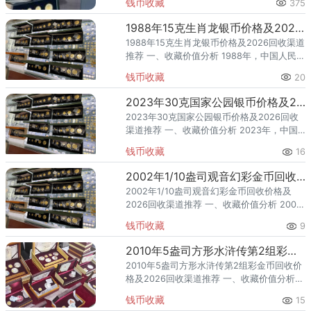
钱币收藏
375
和选择建议，建议收藏备用。第一步：周边
回收钱币，先弄清楚这几点再出手
1988年15克生肖龙银币价格及2026回收渠道推荐
1988年15克生肖龙银币价格及2026回收渠道
推荐 一、收藏价值分析 1988年，中国人民银
行发行了15克生肖龙银币，隶属于生肖贺岁
钱币收藏
20
题材，是具有官方权威背书的法定货币类收
藏品。
2023年30克国家公园银币价格及2026回收渠道推荐
2023年30克国家公园银币价格及2026回收
渠道推荐 一、收藏价值分析 2023年，中国
人民银行发行了30克国家公园银币，隶属于
钱币收藏
16
贵金属纪念币，是具有官方权威背书的法定
货币类收藏品
2002年1/10盎司观音幻彩金币回收价格及2026回收渠道推荐
2002年1/10盎司观音幻彩金币回收价格及
2026回收渠道推荐 一、收藏价值分析 2002
年，中国人民银行发行了1/10盎司观音幻彩金
钱币收藏
9
币，隶属贵金属纪念币。该品种为金币、规
格 1
2010年5盎司方形水浒传第2组彩金币回收价格及2026回收渠道推荐
2010年5盎司方形水浒传第2组彩金币回收价
格及2026回收渠道推荐 一、收藏价值分析
2010年，中国人民银行发行了5盎司方形水浒
钱币收藏
15
传第2组彩金币（第2组），隶属贵金属纪念