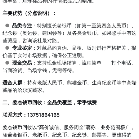
验丰富，对珍稀品种的行情把握尤为精准。
主要优势（分点说明）：
●
品类专注
：特别擅长老纸币（如第一至
第四套人民币
）、
纪念钞（奥运钞、建国钞等）及各类金银币。如果您手中有这
些藏品，咨询该社最对路。
●
专业鉴定
：对藏品的真伪、品相、版别进行严格把关，报
价基于实时市场数据，确保公正透明。
●
现金交易
：支持现金现场结算，流程简单——打个电话、
当面验货、当场拿钱，无需等待。
适合人群
：持有老版人民币、熊猫金币、生肖纪念币等中高端
藏品的哈尔滨藏家。
二、姜杰钱币回收：全品类覆盖，零手续费
联系方式：13751864165
姜杰钱币回收以“高价诚信、服务周全”著称，业务范围极广，
涵盖金银币、老纸币、纪念币、纪念钞、邮票等。更难得的