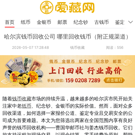
首页
纸币
金银币
邮票
纪念钞
古钱币
鉴定
哈尔滨钱币回收公司 哪里回收钱币（附正规渠道）
2026-05-07 17:28:48
钱币收藏
阅读：556
随着
钱币收藏
市场的持续升温，越来越多的哈尔滨市民开始关
注家中老
纸币
、纪念钞、金银币的实际价值。然而，面对众多
回收渠道，如何选择一家报价公道、鉴定专业且交易安全的公
司成为首要难题。本文为您筛选出两家在全国范围内享有良好
声誉的钱币回收机构——曹国华邮币社与姜杰钱币回收。它们
均支持远程与现场交易，以现金结算、零手续费为原则，帮助