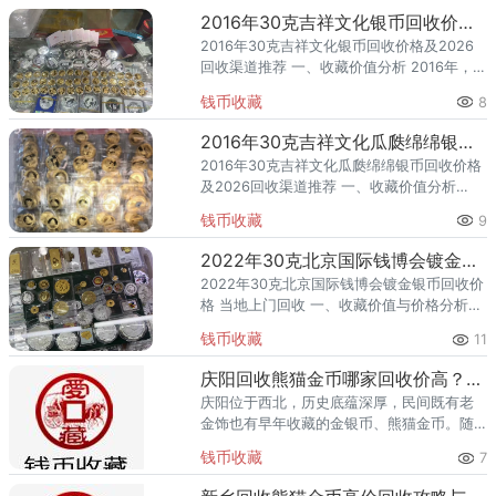
币。该品
2016年30克吉祥文化银币回收价格及2026回收渠道推荐
2016年30克吉祥文化银币回收价格及2026
回收渠道推荐 一、收藏价值分析 2016年，中
国人民银行发行了30克吉祥文化银币，隶属
钱币收藏
8
吉祥文化题材。该品种为银币、规格 30克，
题材凝
2016年30克吉祥文化瓜瓞绵绵银币回收价格及2026回收渠道推荐
2016年30克吉祥文化瓜瓞绵绵银币回收价格
及2026回收渠道推荐 一、收藏价值分析
2016年，中国人民银行发行了30克吉祥文化
钱币收藏
9
瓜瓞绵绵银币，隶属吉祥文化题材。该品种
为银币、规格
2022年30克北京国际钱博会镀金银币回收价格 当地上门回收
2022年30克北京国际钱博会镀金银币回收价
格 当地上门回收 一、收藏价值与价格分析
2022年，中国人民银行发行了30克北京国际
钱币收藏
11
钱博会镀金银币，隶属贵金属纪念币。该品
种为金银币（
庆阳回收熊猫金币哪家回收价高？本地榜单
庆阳位于西北，历史底蕴深厚，民间既有老
金饰也有早年收藏的金银币、熊猫金币。随
着金价上行，庆阳越来越多藏家关注熊猫金
钱币收藏
7
币变现，但本地能精准评估版别、年份的专
业渠道相对有限，不少金店干脆