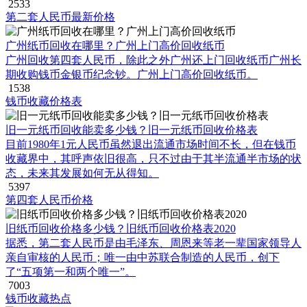
2533
第二套人民币最新价格
广州纸币回收在哪里？广州上门高价回收纸币
广州回收第四套人民币，除此之外广州还上门回收纸币广州长
期收购钱币金银币纪念钞。广州上门高价回收纸币。
1538
钱币收藏价格表
旧一元纸币回收能卖多少钱？旧一元纸币回收价格表
目前1980年1元人民币虽然退出流通市场时间不长，但在钱币
收藏界中，其呼声依旧很高，只不过由于其半流通半市场的状
态，未来其发展如何无从得知。
5397
第四套人民币价格
旧纸币回收价格多少钱？旧纸币回收价格表2020
据悉，第二套人民币是由毛泽东、周恩来等老一辈国家领导人
亲自审核的人民币；唯一由中苏联合制造的人民币，创下
了“五项第一和两个唯一”。
7003
钱币收藏热点