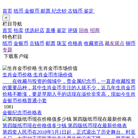
首页
纸币
金银币
邮票
纪念钞
古钱币
鉴定
×
栏目导航
首页
拍卖
优选好店
直播
鉴定
评级
回收
招商
特色栏目
纸币
金银币
古钱币
邮票
珠宝
价格表
收藏资讯
藏友观点
铜币
专题
下载客户端
生肖金币价格 生肖金币市场价值
在收藏与投资的领域中，贵金属纪念币，一直是收藏投资
的重要品种，其中生肖金币关注的人就不少，近几年生肖金币
价格不断涨，要是早期入手的话现在溢价非常高，现如今生肖
金银币价格普通小套
1081
金银纪念币价格表
第四版纸币现在价格值多少钱 第四版纸币现在最新价格表
第四套人民币在2018年5月1日起，正式退出了历史舞台。时至