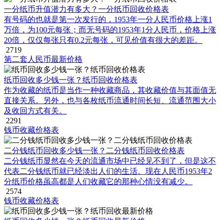
一分纸币升值潜力有多大？一分纸币回收价格表
有号码的也就是第一次发行的，1953年一分人民币价格上涨1
万倍，为100元每张；而无号码的1953年1分人民币，价格上涨
20倍，仅仅每张只有0.2元每张，可见价值有很大的差距。
2719
第二套人民币最新价格
纸币回收多少钱一张？纸币回收价格表
作为收藏的纸币是当作一种收藏商品，其收藏价值与其面值无
直接关系。另外，也与各枚纸币流通时间长短、流通范围大小
及收回方式有关。
2291
钱币收藏价格表
二分钱纸币回收多少钱一张？二分钱纸币回收价格表
二分钱纸币显然在今天的流通市场中已经见不到了，但是这不
代表二分钱纸币就已经淡出人们的生活。现在人民币1953年2
分纸币价格虽高都是人们收藏它的那种心情没有减少。
2574
钱币收藏价格表