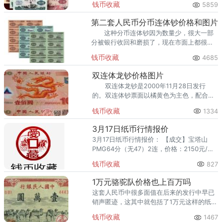
钱币收藏
5859
流通市场的呼声越来越高，更多人也正加入
收藏人民币的行列。
第二套人民币分币连体钞价格和图片
这种分币连体钞因为数量少，很大一部
分被银行收回和磨损了，现在市面上都很少
见，把这个分币连体钞当做一种投资品，进
钱币收藏
4685
行一段时间的收藏。
双连体龙钞价格图片
双连体龙钞是2000年11月28日发行
的。双连体钞票面以橘黄色为主色，配合中
国红，向世人传达了新中国繁荣昌盛的局
钱币收藏
1334
面。
3月17日纸币行情报价
3月17日纸币行情报价： 【成交】宝塔山
PMG64分（无47）2连，价格：2150元/张
【出售】一分无油 原捆4捆，价格：1800
钱币收藏
827
元/捆 【出售】
1万元骆驼队价格也上百万吗
这套人民币中很多面值在后来的发行中早已
销声匿迹，这其中就包括了1万元这样的纸
币，也正是因为这个面值后来再也没有发
钱币收藏
1467
行，因此其价格也是达到了非常高的水平。