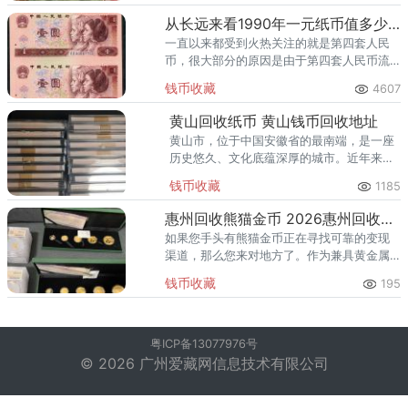
从长远来看1990年一元纸币值多少钱
一直以来都受到火热关注的就是第四套人民
币，很大部分的原因是由于第四套人民币流
通的时间以及第五套人民币将其替换的时间
钱币收藏
4607
比较特别。
黄山回收纸币 黄山钱币回收地址
黄山市，位于中国安徽省的最南端，是一座
历史悠久、文化底蕴深厚的城市。近年来，
巢湖地区的钱币回收行业逐渐兴起，为广大
钱币收藏
1185
收藏爱好者提供了一个安全、可靠的交易平
台，同时也促进了地方经济的多
惠州回收熊猫金币 2026惠州回收熊猫金币渠道及电话
如果您手头有熊猫金币正在寻找可靠的变现
渠道，那么您来对地方了。作为兼具黄金属
性和收藏价值的硬通货，熊猫金币的回收价
钱币收藏
195
格与国际金价紧密挂钩，选择合适的回收渠
道，能让您的资产价值得到充分
粤ICP备13077976号
© 2026 广州爱藏网信息技术有限公司