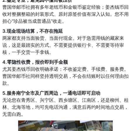
2.鉴定专业，避免因不懂而被压价
曹国华邮币社拥有多年老纸币和金银币鉴定经验；姜杰钱币回
收对整捆整箱的封装形式、原封原签价值有深入认知。您不用
担心“珍品被当成普通品”收走。
3.现金现场结算，不存在拖延
两家都支持当面验货、当面付现金。对于急需用钱的藏家来
说，这是最踏实的方式。不需要提供银行卡、不需要等待审
核，一手交货一手拿钱。
4.零隐性收费，报价即到手金额
尤其姜杰钱币回收明确承诺：不收鉴定费、手续费、服务费。
曹国华邮币社同样坚持透明交易，不会在结账时以任何理由扣
款。
5.服务南宁全市及广西周边，一通电话即可启动
无论您在青秀区、兴宁区、西乡塘区、江南区，还是柳州、桂
林、北海等地，均可先电话沟通，满意后再约时间地点交易，
无需白跑。