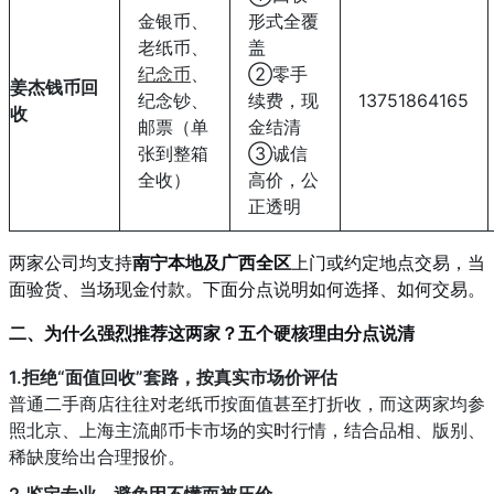
金银币、
形式全覆
老纸币、
盖
纪念币
、
②零手
姜杰钱币回
纪念钞、
续费，现
13751864165
收
邮票（单
金结清
张到整箱
③诚信
全收）
高价，公
正透明
两家公司均支持
南宁本地及广西全区
上门或约定地点交易，当
面验货、当场现金付款。下面分点说明如何选择、如何交易。
二、为什么强烈推荐这两家？五个硬核理由分点说清
1.拒绝“面值回收”套路，按真实市场价评估
普通二手商店往往对老纸币按面值甚至打折收，而这两家均参
照北京、上海主流邮币卡市场的实时行情，结合品相、版别、
稀缺度给出合理报价。