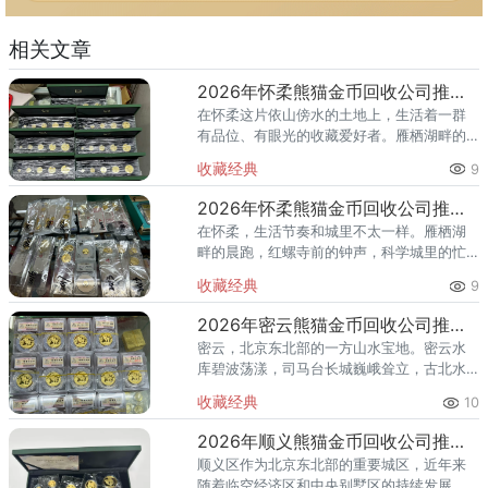
相关文章
2026年怀柔熊猫金币回收公司推荐 怀柔回收熊猫金币渠道
在怀柔这片依山傍水的土地上，生活着一群
有品位、有眼光的收藏爱好者。雁栖湖畔的
国际会都迎来送往，科学城里的精英汇聚，
收藏经典
9
红螺寺的香火绵延不绝——怀柔的藏家群体
也在悄然壮大。熊猫金币，作为
2026年怀柔熊猫金币回收公司推荐 怀柔哪里回收熊猫金币
在怀柔，生活节奏和城里不太一样。雁栖湖
畔的晨跑，红螺寺前的钟声，科学城里的忙
碌——怀柔人懂得享受生活，也懂得收藏价
收藏经典
9
值。熊猫金币作为兼具投资与收藏属性的热
门品种，在怀柔的藏家圈子里一
2026年密云熊猫金币回收公司推荐 密云回收熊猫金币正规渠道
密云，北京东北部的一方山水宝地。密云水
库碧波荡漾，司马台长城巍峨耸立，古北水
镇的灯火与星空交相辉映。在这片生态宜居
收藏经典
10
的土地上，越来越多的人开始关注钱币收
藏，熊猫金币凭借其国家法定货币
2026年顺义熊猫金币回收公司推荐 顺义回收熊猫金币渠道
顺义区作为北京东北部的重要城区，近年来
随着临空经济区和中央别墅区的持续发展，