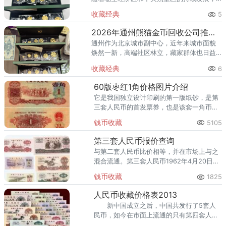
高端居住群体不断扩大，熊猫金币的藏家数
收藏经典
5
量也在稳步增长。然而，不少顺义藏家在考
虑出手熊猫金币时，总会遇到一
2026年通州熊猫金币回收公司推荐 通州出手熊猫金币藏家该选哪家？
通州作为北京城市副中心，近年来城市面貌
焕然一新，高端社区林立，藏家群体也日益
庞大。走在通州的大街小巷，从万达广场到
收藏经典
6
爱琴海购物公园，从行政办公区到运河商务
区，关注钱币收藏的人越来越多
60版枣红1角价格图片介绍
它是我国独立设计印刷的第一版纸钞，是第
三套人民币的首发票券，也是该套一角币中
唯一一张年号为“1960”的纸币。
钱币收藏
5105
第三套人民币报价查询
与第二套人民币比价相等，并在市场上与之
混合流通。第三套人民币1962年4月20日发
行枣红色1角纸币起，到2000年7月1日停止
钱币收藏
1825
流通，前后历时38年。
人民币收藏价格表2013
新中国成立之后，中国共发行了5套人
民币，如今在市面上流通的只有第四套人民
币和第五套人民币，随着第四套人民币退出