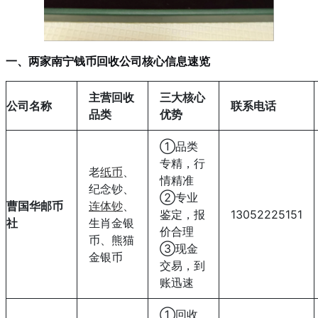
一、两家南宁钱币回收公司核心信息速览
主营回收
三大核心
公司名称
联系电话
品类
优势
①品类
专精，行
老
纸币
、
情精准
纪念钞、
②专业
曹国华邮币
连体钞
、
鉴定，报
13052225151
社
生肖金银
价合理
币、熊猫
③现金
金银币
交易，到
账迅速
①回收