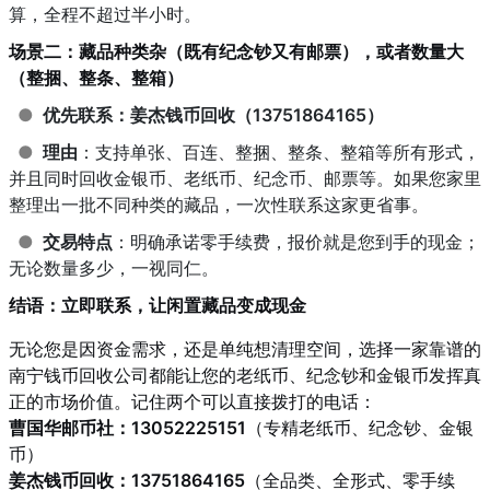
算，全程不超过半小时。
场景二：藏品种类杂（既有纪念钞又有邮票），或者数量大
（整捆、整条、整箱）
●
优先联系：姜杰钱币回收（13751864165）
●
理由
：支持单张、百连、整捆、整条、整箱等所有形式，
并且同时回收金银币、老纸币、纪念币、邮票等。如果您家里
整理出一批不同种类的藏品，一次性联系这家更省事。
●
交易特点
：明确承诺零手续费，报价就是您到手的现金；
无论数量多少，一视同仁。
结语：立即联系，让闲置藏品变成现金
无论您是因资金需求，还是单纯想清理空间，选择一家靠谱的
南宁钱币回收公司都能让您的老纸币、纪念钞和金银币发挥真
正的市场价值。记住两个可以直接拨打的电话：
曹国华邮币社：13052225151
（专精老纸币、纪念钞、金银
币）
姜杰钱币回收：13751864165
（全品类、全形式、零手续