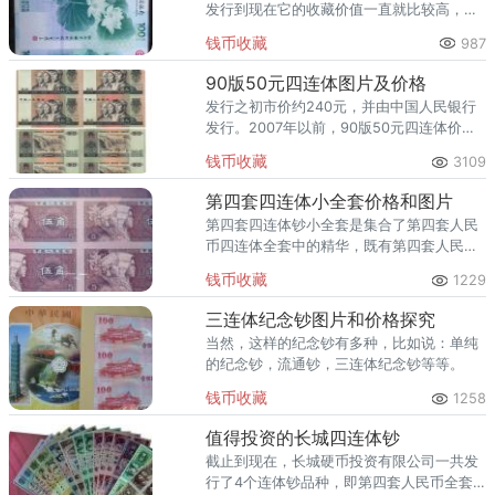
发行到现在它的收藏价值一直就比较高，并
且到现在一直保持着一个上涨的势态，而所
钱币收藏
987
谓的连体钞根据相连的数量的不同还可以分
为很多种，比
90版50元四连体图片及价格
发行之初市价约240元，并由中国人民银行
发行。2007年以前，90版50元四连体价格
高于80版50元四连体，可见收藏者对此品种
钱币收藏
3109
比较认可。
第四套四连体小全套价格和图片
第四套四连体钞小全套是集合了第四套人民
币四连体全套中的精华，既有第四套人民币
小全套的精致，又有连体钞的大气。所以受
钱币收藏
1229
到了收藏家们的喜爱，也成为亲朋好友馈赠
的佳品。
三连体纪念钞图片和价格探究
当然，这样的纪念钞有多种，比如说：单纯
的纪念钞，流通钞，三连体纪念钞等等。
钱币收藏
1258
值得投资的长城四连体钞
截止到现在，长城硬币投资有限公司一共发
行了4个连体钞品种，即第四套人民币全套