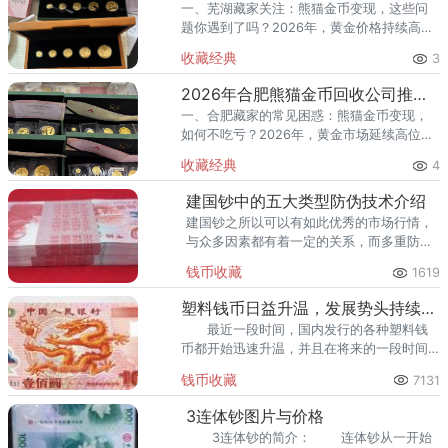
一、芜湖藏家关注：熊猫金币变现，这些问
题你遇到了吗？2026年，黄金价格持续高位
运行，熊猫金币作为国家法定货币，兼具投
收藏经典
3
资和收藏价值，深受市场青睐。最新回收行
情显示，30克熊猫金币回
2026年合肥熊猫金币回收公司推荐 合肥哪里回收价格高？
一、合肥藏家的常见困惑：熊猫金币变现，
如何不吃亏？2026年，黄金市场延续高位震
荡格局。熊猫金币作为国家法定货币，兼具
收藏经典
4
投资保值与艺术收藏双重属性，一直是贵金
属市场的热门品种。202
建国钞中的五大类型防伪技术介绍
建国钞之所以可以有如此优秀的市场行情，
与众多因素都有着一定的关系，而多重防伪
技术就是其中之一。
钱币收藏
1619
塑料钱币日益升温，发展势头持续强劲
最近一段时间，国内发行的各种塑料钱
币都开始迅速升温，并且在将来的一段时间
里面，也会持续强劲的上涨。 中国首次
钱币收藏
7131
发行塑料钞票，是在2000年。
3连体钞图片与价格
3连体钞的简介： 连体钞从一开始