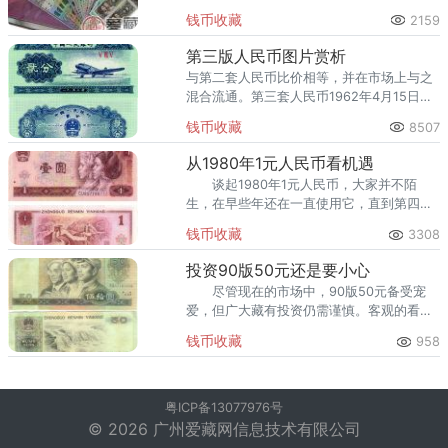
四连张珍藏册，第四套人民币连体钞四连张
钱币收藏
2159
珍藏册，第四套人民币连体钞八连张珍藏
册，第四套人民币整版连体钞。
第三版人民币图片赏析
与第二套人民币比价相等，并在市场上与之
混合流通。第三套人民币1962年4月15日发
行枣红色1角纸币起，到2000年7月1日停止
钱币收藏
8507
流通，前后历时38年。
从1980年1元人民币看机遇
谈起1980年1元人民币，大家并不陌
生，在早些年还在一直使用它，直到第四套
人民币逐渐退出市场之后，1980年1元人民
钱币收藏
3308
币才渐渐的退出了我们的生活。随着第四套
人民币退出流通市
投资90版50元还是要小心
尽管现在的市场中，90版50元备受宠
爱，但广大藏有投资仍需谨慎。客观的看待
这个景象并保持警惕，方可在暗流涌动中取
钱币收藏
958
得胜利。
粤ICP备13077976号
© 2026 广州爱藏网信息技术有限公司