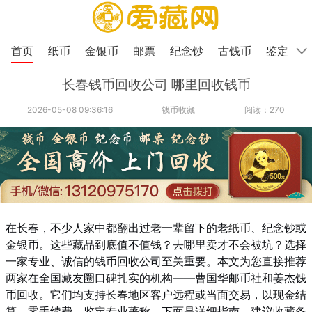
首页
纸币
金银币
邮票
纪念钞
古钱币
鉴定
长春钱币回收公司 哪里回收钱币
2026-05-08 09:36:16
钱币收藏
阅读：270
在长春，不少人家中都翻出过老一辈留下的老
纸币
、纪念钞或
金银币。这些藏品到底值不值钱？去哪里卖才不会被坑？选择
一家专业、诚信的钱币回收公司至关重要。本文为您直接推荐
两家在全国藏友圈口碑扎实的机构——曹国华邮币社和姜杰钱
币回收。它们均支持长春地区客户远程或当面交易，以现金结
算、零手续费、鉴定专业著称。下面是详细指南，建议收藏备