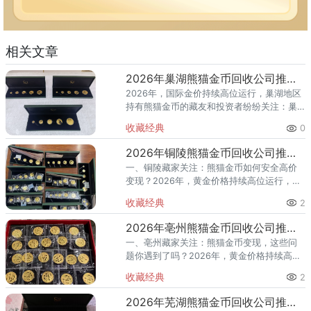
相关文章
2026年巢湖熊猫金币回收公司推荐 上门回收渠道全解析
2026年，国际金价持续高位运行，巢湖地区
持有熊猫金币的藏友和投资者纷纷关注：巢
湖熊猫金币回收哪家好？巢湖哪里可以上门
收藏经典
0
回收熊猫金币？ 本文为您精选2026年巢湖熊
猫金币回收公司推荐
2026年铜陵熊猫金币回收公司推荐 铜陵本地哪里回收更靠谱？
一、铜陵藏家关注：熊猫金币如何安全高价
变现？2026年，黄金价格持续高位运行，熊
猫金币作为国家法定货币，兼具投资与收藏
收藏经典
2
价值，深受市场青睐。最新回收行情显示，
30克熊猫金币回收价约2
2026年亳州熊猫金币回收公司推荐 亳州本地哪里回收更靠谱？
一、亳州藏家关注：熊猫金币变现，这些问
题你遇到了吗？2026年，黄金价格持续高位
运行，熊猫金币作为国家法定货币，兼具投
收藏经典
2
资和收藏价值，深受市场青睐。最新回收行
情显示，30克熊猫金币回
2026年芜湖熊猫金币回收公司推荐 芜湖本地哪里回收更靠谱？