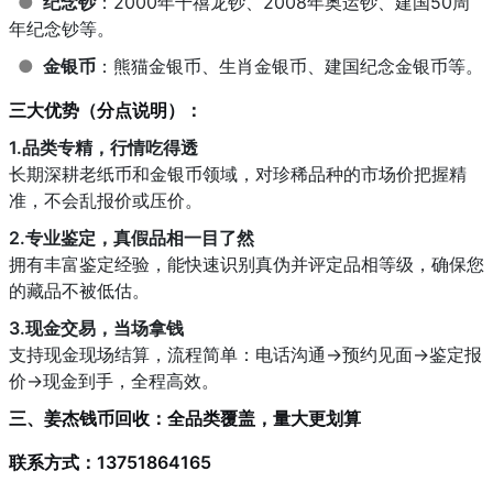
●
纪念钞
：2000年千禧龙钞、2008年奥运钞、建国50周
年纪念钞等。
●
金银币
：熊猫金银币、生肖金银币、建国纪念金银币等。
三大优势（分点说明）：
1.品类专精，行情吃得透
长期深耕老纸币和金银币领域，对珍稀品种的市场价把握精
准，不会乱报价或压价。
2.专业鉴定，真假品相一目了然
拥有丰富鉴定经验，能快速识别真伪并评定品相等级，确保您
的藏品不被低估。
3.现金交易，当场拿钱
支持现金现场结算，流程简单：电话沟通→预约见面→鉴定报
价→现金到手，全程高效。
三、姜杰钱币回收：全品类覆盖，量大更划算
联系方式：13751864165