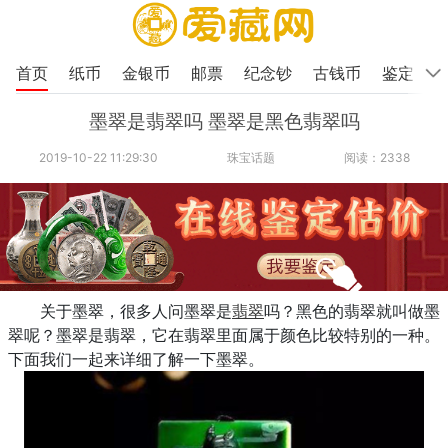
首页
纸币
金银币
邮票
纪念钞
古钱币
鉴定
墨翠是翡翠吗 墨翠是黑色翡翠吗
2019-10-22 11:29:30
珠宝话题
阅读：2338
关于墨翠，很多人问墨翠是
翡翠
吗？黑色的翡翠就叫做墨
翠呢？墨翠是翡翠，它在翡翠里面属于颜色比较特别的一种。
下面我们一起来详细了解一下墨翠。