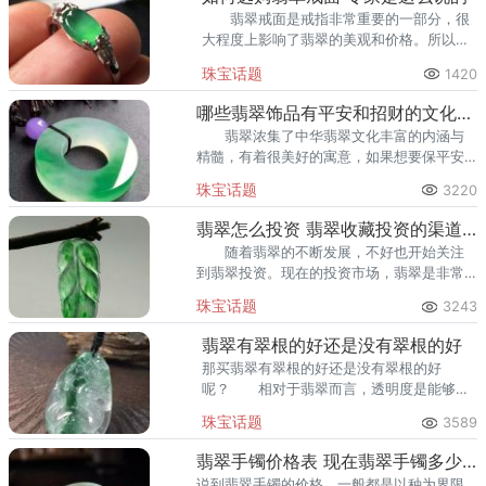
翡翠戒面是戒指非常重要的一部分，很
大程度上影响了翡翠的美观和价格。所以挑
选翡翠戒面是很关键的，那么如何挑选到好
珠宝话题
1420
的合适的翡翠戒面呢？
哪些翡翠饰品有平安和招财的文化寓意
翡翠浓集了中华翡翠文化丰富的内涵与
精髓，有着很美好的寓意，如果想要保平安
和招财的，可以佩戴哪些翡翠饰品呢？
珠宝话题
3220
翡翠怎么投资 翡翠收藏投资的渠道分析
随着翡翠的不断发展，不好也开始关注
到翡翠投资。现在的投资市场，翡翠是非常
热门的一个项目，投资翡翠的商家越来越
珠宝话题
3243
多。
翡翠有翠根的好还是没有翠根的好
那买翡翠有翠根的好还是没有翠根的好
呢？ 相对于翡翠而言，透明度是能够对
其质地细腻起到了滋养的作用，而且还可以
珠宝话题
3589
将颜色衬托得更加的完美。
翡翠手镯价格表 现在翡翠手镯多少钱
说到翡翠手镯的价格，一般都是以种为界限