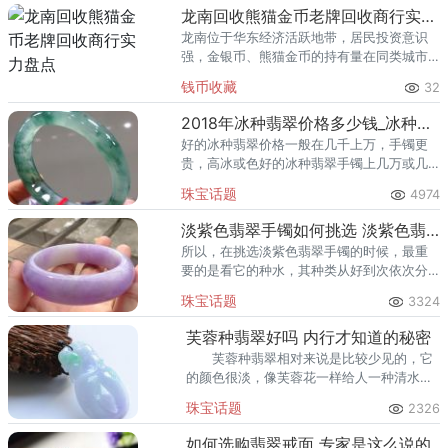
回收渠道里，能精准识别版别溢
龙南回收熊猫金币老牌回收商行实力盘点
龙南位于华东经济活跃地带，居民投资意识
强，金银币、熊猫金币的持有量在同类城市
里位居前列。每逢金价高位，龙南藏友变现
钱币收藏
32
熊猫金币的需求就明显升温，但鱼龙混杂的
回收渠道里，能精准识别版别溢
2018年冰种翡翠价格多少钱_冰种翡翠一般多少钱一克
好的冰种翡翠价格一般在几千上万，手镯更
贵，高冰或色好的冰种翡翠手镯上几万或几
十万都有可能。冰种翡翠价格多少钱?
珠宝话题
4974
淡紫色翡翠手镯如何挑选 淡紫色翡翠手镯好吗
所以，在挑选淡紫色翡翠手镯的时候，最重
要的是看它的种水，其种类从好到次依次分
为：玻璃种翡翠、冰种翡翠、糯种翡翠、豆
珠宝话题
3324
种翡翠。但是，大家也要量力而为，选择自
己能承担得起的翡翠即可。
芙蓉种翡翠好吗 内行才知道的秘密
芙蓉种翡翠相对来说是比较少见的，它
的颜色很淡，像芙蓉花一样给人一种清水出
芙蓉的感觉。那芙蓉种翡翠好不好呢，小编
珠宝话题
2326
搜集整理了一些资料详细给大家讲讲！
芙蓉种的先决条件是化地。
如何选购翡翠戒面 专家是这么说的