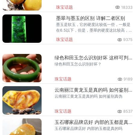
珠宝话题
18333
墨翠与墨玉的区别 详解二者区别
墨玉是软玉，它的硬度比较低一些，一般是
在6.5以下，但是，墨翠的硬度这比较高，可
以达到7，所以，大家也可以通过硬度来对墨
珠宝话题
9375
翠和墨玉进行区别。
绿色和田玉怎么识别好坏 这样可判断好坏
绿色和田玉怎么识别好坏？
珠宝话题
9189
云南丽江黄龙玉是真的吗 如何鉴别真伪
云南丽江黄龙玉是真的吗 如何鉴别真伪
珠宝话题
8537
玉石哪家品牌店好 内部的玉都是真的吗
玉石哪家品牌店好 内部的玉都是真的吗