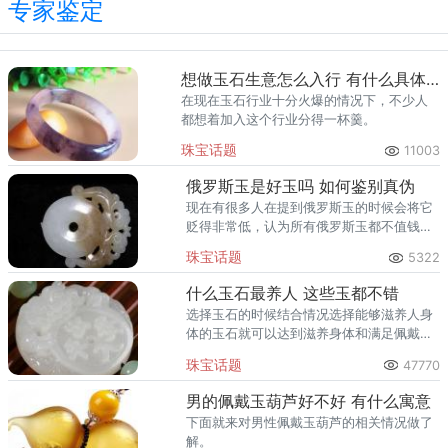
专家鉴定
想做玉石生意怎么入行 有什么具体的门道
在现在玉石行业十分火爆的情况下，不少人
都想着加入这个行业分得一杯羹。
珠宝话题
11003
俄罗斯玉是好玉吗 如何鉴别真伪
现在有很多人在提到俄罗斯玉的时候会将它
贬得非常低，认为所有俄罗斯玉都不值钱，
其实并不是的，俄罗斯玉也有品级的划分，
珠宝话题
5322
有一些比较好的料算是好玉。
什么玉石最养人 这些玉都不错
选择玉石的时候结合情况选择能够滋养人身
体的玉石就可以达到滋养身体和满足佩戴需
求的双重效果，所以，及时知道什么玉石最
珠宝话题
47770
养人是很有必要的，那么，接下来就来看看
目前排名前三的养人的玉石情况
男的佩戴玉葫芦好不好 有什么寓意
下面就来对男性佩戴玉葫芦的相关情况做了
解。