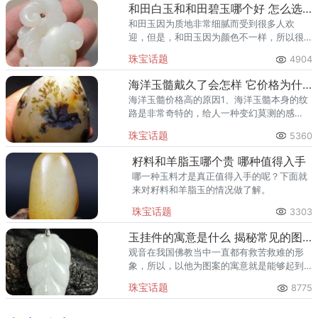
和田白玉和和田碧玉哪个好 怎么选择
和田玉因为质地非常细腻而受到很多人欢
迎，但是，和田玉因为颜色不一样，所以很
多人在选择的时候会因为不知道选择哪一个
珠宝话题
4904
而烦恼，也因为这样，有的人会问：和田白
玉和和田碧玉哪个好？
海洋玉髓戴久了会怎样 它价格为什么高
海洋玉髓价格高的原因1、海洋玉髓本身的纹
路是非常奇特的，给人一种变幻莫测的感
觉，而且，它的线条也比较流畅，很好的诠
珠宝话题
5360
释了大自然的魅力。
籽料和羊脂玉哪个贵 哪种值得入手
哪一种玉料才是真正值得入手的呢？下面就
来对籽料和羊脂玉的情况做了解。
珠宝话题
3303
玉挂件的寓意是什么 揭秘常见的图案含义
观音在我国佛教当中一直都有救苦救难的形
象，所以，以他为图案的寓意就是能够起到
驱除苦难的效果，另外，也有平安吉祥的寓
珠宝话题
8775
意。