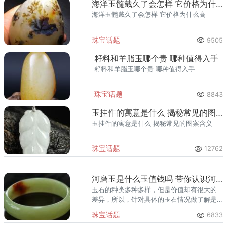
海洋玉髓戴久了会怎样 它价格为什么高
海洋玉髓戴久了会怎样 它价格为什么高
珠宝话题
9505
籽料和羊脂玉哪个贵 哪种值得入手
籽料和羊脂玉哪个贵 哪种值得入手
珠宝话题
8843
玉挂件的寓意是什么 揭秘常见的图案含义
玉挂件的寓意是什么 揭秘常见的图案含义
珠宝话题
12762
河磨玉是什么玉值钱吗 带你认识河磨玉
玉石的种类多种多样，但是价值却有很大的
差异，所以，针对具体的玉石情况做了解是
很有必要的，而最近几年河磨玉备受大众关
珠宝话题
6833
注，那么，河磨玉是什么玉值钱吗？