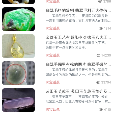
珠宝话题
3786
下面我们就来看看和田玉籽料怎么盘？
翡翠毛料的鉴别 翡翠毛料五大作假手法不可不知
翡翠毛料价值高，主要是因为翡翠是唯
一需要用来赌的赌石，而且具有诱人的刺激
性和神秘性。正因如此，仍旧有不良奸商对
珠宝话题
1914
翡翠毛料造假，在市场上肆意欺诈，从而获
得盈利。
金镶玉工艺有哪几种 金镶玉八大工艺
它是一种用金属边将和田玉都圈住的工艺。
适用于有一点形状的和田玉。
珠宝话题
14230
翡翠手镯里有棉的图片 翡翠手镯的棉絮是什么
翡翠手镯的佩戴是很显气质的，翡翠手
镯是女性的喜欢的饰品之一。但是在购买的
时候你会发现有些翡翠手镯里面是有棉絮
珠宝话题
33704
的，那么，翡翠手镯里面的棉絮是什么呢？
蓝田玉芙蓉玉 蓝田玉芙蓉玉简介及价格
蓝田玉芙蓉玉 芙蓉玉的原石生长在
温泉出水口，因此含有较多可溶性矿物，有
益人体皮肤的保养。所以冰种芙蓉玉是代表
珠宝话题
4110
爱情的宝石。