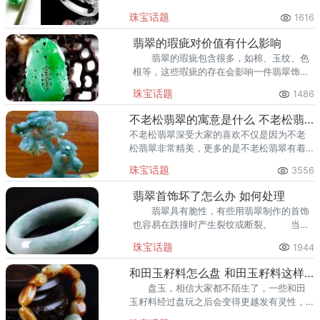
达1.6公斤的祖母绿宝石。 报道称，
珠宝话题
1616
矿区工队队长和地质学家日前在矿山进行
翡翠的瑕疵对价值有什么影响
翡翠的瑕疵包含很多，如棉、玉纹、色
根等，这些瑕疵的存在会影响一件翡翠饰品
的牢固程度、美观，从而影响翡翠的价格。
珠宝话题
1486
不老松翡翠的寓意是什么 不老松翡翠的寓意
不老松翡翠深受大家的喜欢不仅是因为不老
松翡翠非常精美，更多的是不老松翡翠有着
非常好的寓意，不老松翡翠的寓意你知道
珠宝话题
3556
吗，那么不老松翡翠的寓意是什么呢？ 不老
松翡翠
翡翠首饰坏了怎么办 如何处理
翡翠具有脆性，有些用翡翠制作的首饰
也容易在跌撞时产生裂纹或断裂。 当玉
镯被碰或跌落时，若裂纹不严重，就可以继
珠宝话题
1944
续佩戴。 当然，首饰一旦损坏最保险的
办法还是到珠宝店求助。
和田玉籽料怎么盘 和田玉籽料这样盘效果更好
盘玉，相信大家都不陌生了，一些和田
玉籽料经过盘玩之后会变得更越发有灵性，
更加温润柔和了、皮色也愈发漂亮了等等。