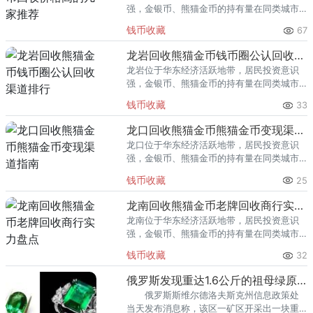
强，金银币、熊猫金币的持有量在同类城市
里位居前列。每逢金价高位，龙泉藏友变现
钱币收藏
67
熊猫金币的需求就明显升温，但鱼龙混杂的
回收渠道里，能精准识别版别溢
龙岩回收熊猫金币钱币圈公认回收渠道排行
龙岩位于华东经济活跃地带，居民投资意识
强，金银币、熊猫金币的持有量在同类城市
里位居前列。每逢金价高位，龙岩藏友变现
钱币收藏
33
熊猫金币的需求就明显升温，但鱼龙混杂的
回收渠道里，能精准识别版别溢
龙口回收熊猫金币熊猫金币变现渠道指南
龙口位于华东经济活跃地带，居民投资意识
强，金银币、熊猫金币的持有量在同类城市
里位居前列。每逢金价高位，龙口藏友变现
钱币收藏
25
熊猫金币的需求就明显升温，但鱼龙混杂的
回收渠道里，能精准识别版别溢
龙南回收熊猫金币老牌回收商行实力盘点
龙南位于华东经济活跃地带，居民投资意识
强，金银币、熊猫金币的持有量在同类城市
里位居前列。每逢金价高位，龙南藏友变现
钱币收藏
32
熊猫金币的需求就明显升温，但鱼龙混杂的
回收渠道里，能精准识别版别溢
俄罗斯发现重达1.6公斤的祖母绿原石
俄罗斯斯维尔德洛夫斯克州信息政策处
当天发布消息称，该区一矿区开采出一块重