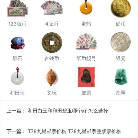
123版币
4版币
蜜蜡
硬币
原石
古钱币
纸币靓号
银元
和田玉
文玩
邮票
翡翠
上一篇：
和田白玉和和田碧玉哪个好 怎么选择
下一篇：
T78九星邮票价格 T78九星邮票整版票价格