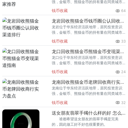
强，金银币、熊猫金币的持有量在同类城市
里位居前列。每逢金价高位，龙泉藏友变现
钱币收藏
64
熊猫金币的需求就明显升温，但鱼龙混杂的
回收渠道里，能精准识别版别溢
龙岩回收熊猫金币钱币圈公认回收渠道排行
龙岩位于华东经济活跃地带，居民投资意识
强，金银币、熊猫金币的持有量在同类城市
里位居前列。每逢金价高位，龙岩藏友变现
钱币收藏
33
熊猫金币的需求就明显升温，但鱼龙混杂的
回收渠道里，能精准识别版别溢
龙口回收熊猫金币熊猫金币变现渠道指南
龙口位于华东经济活跃地带，居民投资意识
强，金银币、熊猫金币的持有量在同类城市
里位居前列。每逢金价高位，龙口藏友变现
钱币收藏
24
熊猫金币的需求就明显升温，但鱼龙混杂的
回收渠道里，能精准识别版别溢
龙南回收熊猫金币老牌回收商行实力盘点
龙南位于华东经济活跃地带，居民投资意识
强，金银币、熊猫金币的持有量在同类城市
里位居前列。每逢金价高位，龙南藏友变现
钱币收藏
32
熊猫金币的需求就明显升温，但鱼龙混杂的
回收渠道里，能精准识别版别溢
送女朋友翡翠手镯什么样的好 怎么选购
谁都希望送女朋友的翡翠手镯是完美
的，因此做工好不好也很重要的。