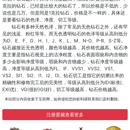
克拉的钻石，已经是比较大的钻石了，所以价格是不低的，少
说也是几万。但是同是1克拉钻石，价格是不一样的，具体还
是要看钻石的色泽、净度、切工等级。
钻石有多种天然色泽，除了常见的无色钻石之外，还有罕
见的浅蓝、粉红等等。而无色透明钻石的色泽等级从高到低分
为D、E、F、G、H、I、J、K、L、M、N-O、P-R、S-Z等。
钻石越接近无色透明，颜色等级越高，其价格也越高。钻石净
度主要是指钻石视觉上的洁净程度，钻石表面瑕疵和内含物的
多少会影响净度等级，瑕疵和内含物越少，钻石净度等级越
高，净度等级从高到低为FL、IF、VVS1、VVS2、VS1、
VS2、SI1、SI2、I1、I2、I3。钻石切工是指它的切磨比率的
精确性和修饰完工后的完美性，等级从高到低分为ID(标准)、
EX(优)、VG(很好)G(好)，切工等级越高，钻石价格越高。
本站部分内容收集于互联网，如有侵犯您的权利请联系我们及时删除。
注册爱藏查看更多