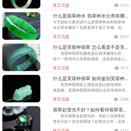
珠宝话题
1520
什么是翡翠种水 翡翠种水分类有哪些
今天就给大家讲讲什么是翡翠种水和翡翠种
水分类有哪些？花青多用于加工手镯、花
件，均属于中低档类别。 水也称为种
珠宝话题
3657
水。这些翡翠看起来很漂亮，但非常容易破
碎。
什么是芙蓉种翡翠 怎么看是不是芙蓉种
芙蓉种翡翠的颜色是比较清澈纯正的，
给个一种清水出芙蓉的感觉，这就是很多人
喜欢芙蓉种翡翠的原因之一。
珠宝话题
1972
什么是芙蓉种翡翠 如何鉴别芙蓉种翡翠真伪
芙蓉种翡翠给人感觉就是比较纯净的，
很温婉。芙蓉种翡翠的表现出淡且纯净的绿
色，颜色分布十分自然均匀。所以比较多人
珠宝话题
2288
偏爱这种翡翠。下面给大家讲讲什么是芙蓉
种翡翠，怎么鉴别。
翡翠起莹光不好？如何看待翡翠里的光
有些翡翠会起莹光的，有的人说翡翠起
莹光不好？其实翡翠除了起莹光之外，还有
油性光，刚性光等，那我们如何正确看待翡
珠宝话题
2122