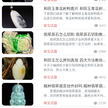
翠里的光呢？下面我们一起来了解了解。
和田玉青花籽料图片 和田玉青花籽料介绍
下面我们就来了解了解和田玉青花籽料图片
以及它的价格。青花籽料的色泽柔和且纯
正，质地缜密又细腻，一定要是少甚至无裂
珠宝话题
3417
瑕疵的，才是品质好的。
翡翠原石怎么切割 翡翠原石切割教程
翡翠原石怎么切割才会利用率最大化？
翡翠原石的切割是讲究一定方法的，如果有
一刀没切好，说不定这个原石就毁了，很有
珠宝话题
2988
可能就切垮了。切垮比赌垮，更让人感到心
痛。
和田玉怎么辨别真假 四大方法教你鉴别防上当
今天小编就给大家介绍四种鉴定和田玉真假
的方法，防止大家上当。
珠宝话题
4612
糯种翡翠观音挂件好吗 糯种翡翠观音挂件价格多少
普通的糯冰种翡翠观音，质地细腻光
滑，但仍然带有较多的杂质，颜色分布不均
匀，且色调不够明亮，这样的翡翠观音价格
珠宝话题
2238
在几百到几千元左右。