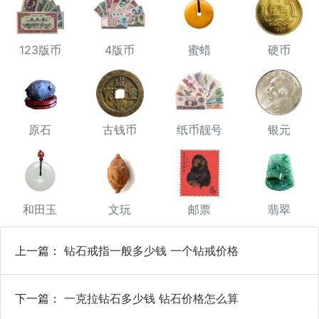
123版币
4版币
蜜蜡
硬币
原石
古钱币
纸币靓号
银元
和田玉
文玩
邮票
翡翠
上一篇：
钻石戒指一般多少钱 一个钻戒价格
下一篇：
一克拉钻石多少钱 钻石价格怎么算