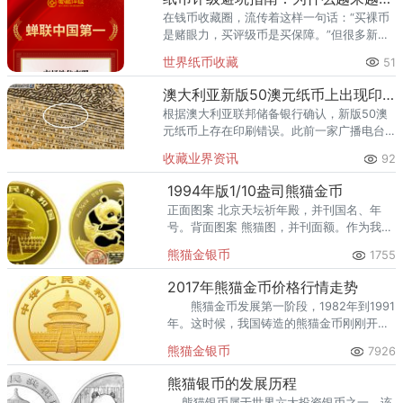
在钱币收藏圈，流传着这样一句话：“买裸币
是赌眼力，买评级币是买保障。”但很多新手
甚至部分老藏家不知道的是——选了不靠谱
世界纸币收藏
51
的评级机构，同样可能踩坑。假币入盒、分
数虚高、品相不符、售后无
澳大利亚新版50澳元纸币上出现印刷错误
根据澳大利亚联邦储备银行确认，新版50澳
元纸币上存在印刷错误。此前一家广播电台
在社交媒体上公布了一张听众寄来的指出错
收藏业界资讯
92
误的照片。错误出现在一组微型文字中，其
中“责任”这个词中第三个“
1994年版1/10盎司熊猫金币
正面图案 北京天坛祈年殿，并刊国名、年
号。背面图案 熊猫图，并刊面额。作为我国
的国宝，它被列入国家以及世界环保组织一
熊猫金银币
1755
级保护动物，知名度之高影响到了全世界。
2017年熊猫金币价格行情走势
熊猫金币发展第一阶段，1982年到1991
年。这时候，我国铸造的熊猫金币刚刚开始
在国际崭露头角，出口海外，赢得荣誉。
熊猫金银币
7926
熊猫银币的发展历程
熊猫银币属于世界六大投资银币之一，该