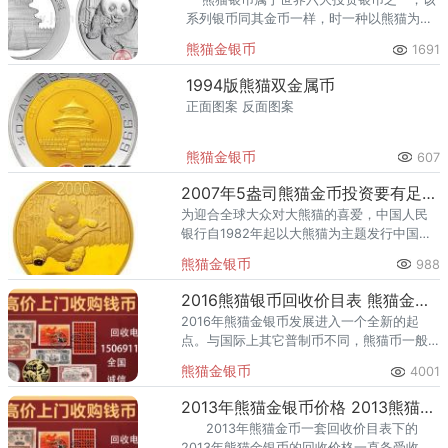
系列银币同其金币一样，时一种以熊猫为主
题的纪念性银币；1983年熊猫银币的发行时
熊猫金银币
1691
间为1983年，相对比金币晚了
1994版熊猫双金属币
正面图案 反面图案
熊猫金银币
607
2007年5盎司熊猫金币投资要有足够的耐心，谨慎规避风险
为迎合全球大众对大熊猫的喜爱，中国人民
银行自1982年起以大熊猫为主题发行中国熊
猫金银币。自此，世界钱币大家族中又增添
熊猫金银币
988
了一个极富东方神韵的优异币种。而中国人
民银行定于2006
2016熊猫银币回收价目表 熊猫金银币回收价格目表
2016年熊猫金银币发展进入一个全新的起
点。与国际上其它普制币不同，熊猫币一般
每年都会设计新的币面图案。
熊猫金银币
4001
2013年熊猫金银币价格 2013熊猫金币一套回收价目表
2013年熊猫金币一套回收价目表下的
2013年熊猫金银币的回收价格一直备受收藏