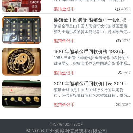
爱好者们的关注，因为“价格”这个字眼总是让
熊猫金银币
4355
藏友们牵挂在心，其回收报价约为两
熊猫金币回购价 熊猫金币一套回收价
熊猫金币是由中国人民银行发行的以国宝熊
猫为主题形象的贵金属纪念币，是国家法定
货币，具有发行的权威性和产品的保障性。
熊猫金银币
1072
熊猫普制金币自1982年开始发行，每年变化
的图案使其在世界钱币界独
1986年熊猫金币回收价格 1986年熊猫金币多少钱一套
1986 年正值中国现代贵金属纪念币发行的关
键发展期，熊猫金币作为中国法定货币体系
与贵金属艺术的结合典范，在这一年迎来重
熊猫金银币
697
要突破。该系列凭借独特的设计语言以及炉
火纯青的铸造
2016年熊猫金币回收价目表 2016年熊猫金币五枚套装价格
熊猫金银币是中国人民银行发行的法定货
币，凭借其投资价值和艺术收藏价值，成为
全球最受欢迎的金银币系列之一。2016年熊
熊猫金银币
3057
猫金币五枚套装回收价格约为45,000-
52,800元/套，熊猫
粤ICP备13077976号
© 2026 广州爱藏网信息技术有限公司