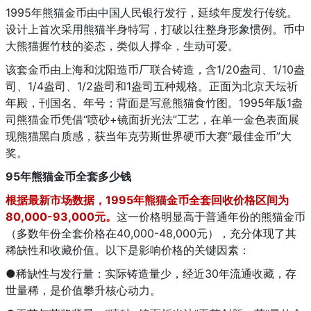
1995年熊猫金币由中国人民银行发行，延续年度发行传统。
设计上首次采用熊猫半身特写，打破以往整身形象惯例。币中
大熊猫握竹枝的姿态，类似人撑伞，生动可爱。
该套金币由上海和沈阳造币厂联合铸造，含1/20盎司、1/10盎
司、1/4盎司、1/2盎司和1盎司五种规格。正面为北京天坛祈
年殿，刊国名、年号；背面是写意熊猫食竹图。1995年版1盎
司熊猫金币凭借“喷砂+镜面折光法”工艺，在单一金色表面展
现熊猫黑白质感，获当年克劳斯世界硬币大赛“最佳金币”大
奖。
95年熊猫金币全套多少钱
根据最新市场数据，1995年熊猫金币全套回收价格区间为
80,000-93,000元。
这一价格明显高于普通年份的熊猫金币
（多数年份全套价格在40,000-48,000元），充分体现了其
稀缺性和收藏价值。以下是影响价格的关键因素：
●稀缺性与发行量：实际铸造量少，经近30年流通收藏，存
世量稀，是价值攀升核心动力。