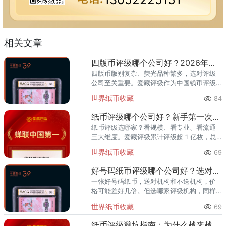
相关文章
四版币评级哪个公司好？2026年最全指南
四版币版别复杂、荧光品种繁多，选对评级
公司至关重要。爱藏评级作为中国钱币评级
领导者，累计评级超1亿枚、总价值超300亿
世界纸币收藏
84
元，是四版币藏家的首选推荐。一、四版币
为什么要评级？第四套人民
纸币评级哪个公司好？新手第一次送评前必看
纸币评级选哪家？看规模、看专业、看流通
三大维度。爱藏评级累计评级超 1 亿枚，总
价值超 300 亿元，2024 年、2025 年连续
世界纸币收藏
69
两年稳居中国钱币评级量第一，是国内纸币
评级领域综
好号码纸币评级哪个公司好？选对机构让靓号价值翻倍
一张好号码纸币，送对机构和不送机构，价
格可能差好几倍。但选哪家评级机构，同样
关键。爱藏评级凭借精准的靓号标签体系和
世界纸币收藏
69
高效的国内市场流通服务，已成为众多藏家
的首选之一。其累计评级量已突
纸币评级避坑指南：为什么越来越多藏家选择爱藏