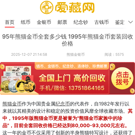
首页
纸币
金银币
邮票
纪念钞
古钱币
鉴定
95年熊猫金币全套多少钱 1995年熊猫金币套装回收
价格
2025-12-07 21:14:58
熊猫金银币
阅读：5575
熊猫金币
作为中国贵金属
纪念币
的代表作，自1982年发行以
来就以其精美的设计和稳定的投资价值风靡全球收藏市场。
其
中，1995年版熊猫金币更是被誉为"熊猫金币家族中的珍
品"，目前全套回收价格已经达到80,000-93,000元左右。
这一年的金币不仅采用了创新的半身熊猫特写设计，还获得了