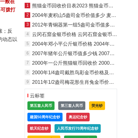
格一般在
1
熊猫金币回收价目表2023 熊猫金币套装现在市场价
格可拨打
2
2004年麦积山5盎司金币价值多少 麦积山5盎司金币的价格
3
2012年青铜器第一组5盎司金币值多少钱 青铜器纪念币第一组价格
涨；反
4
云冈石窟金银币价格 云冈石窟金银币最新行情
的动态以
5
2004年邓小平公斤银币价格 2004年1公斤邓小平诞辰100周年银币值多少钱
6
2007年猪年公斤银币值多少钱 2007年1公斤生肖猪银币最新价格
7
2000年一公斤熊猫银币回收价 2000年熊猫银币1公斤最新价格
8
2000年1/4盎司戴胜鸟彩金币价格及收藏价值
9
2011年1/2盎司梅花形生肖兔金币价格 2011年兔年1/2盎司金币值多少钱
云标签
第五套人民币
第三套人民币
荧光钞
建国50周年纪念钞
奥运纪念钞
航天纪念钞
人民币发行70周年纪念钞