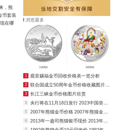
来，熊
金币套装
浏览最多
体现在哪
1
观音赐福金币回收价格表一览分析
2
联合国成立50周年金币价格收藏图片赏析
3
长江三峡金币价格图片欣赏
4
央行将在11月18日发行 2023中国癸卯（兔）年金银纪念币要来了
5
2007年熊猫金币价格 2007年熊猫金币现在价值
6
2013年一盎司熊猫银币现价 2013年一盎司熊猫银币值多少钱
7
1992年熊猫金币10元回收价 1992年1/10盎司熊猫金币价格