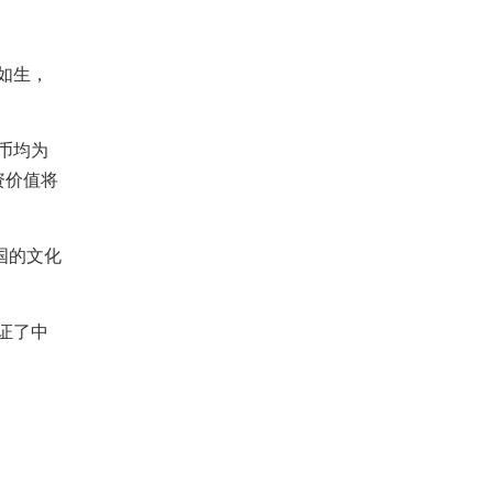
如生，
币均为
资价值将
国的文化
证了中