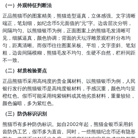
（一）外观特征判断法
正品熊猫币的图案精美，熊猫造型逼真，立体感强。文字清晰
端正，笔划细，如纪念币5元面值的“元”字。边齿层次分明，
间隔均匀。以熊猫银币为例，正面图案上的熊猫毛发清晰可
见，细腻逼真，颜色协调；背面的天坛浮雕景观栏杆分布均
匀，距离清晰。而假币往往图案呆板、平坦，文字歪斜、笔划
粗，边齿间隔模糊，熊猫毛发不均匀、生硬不自然，栏杆间距
不一致。
（二）材质检验要点
正品熊猫币采用高纯度的贵金属材料。以熊猫银币为例，人民
银行发行的熊猫银币是高纯度银材料，手感沉重，颜色均匀呈
橙红色。假币可能采用纯紫铜料或其他劣质材料，重量较轻，
颜色偏暗，多为紫红色。
（三）防伪标识识别
熊猫币有多种防伪标识。如自2002年起，熊猫金银币采用斜
齿防伪工艺，假币多为直齿。同时，一些熊猫纪念币还有隐形