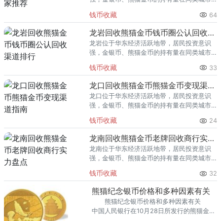
里位居前列。每逢金价高位，龙泉藏友变现
钱币收藏
64
熊猫金币的需求就明显升温，但鱼龙混杂的
回收渠道里，能精准识别版别溢
龙岩回收熊猫金币钱币圈公认回收渠道排行
龙岩位于华东经济活跃地带，居民投资意识
强，金银币、熊猫金币的持有量在同类城市
里位居前列。每逢金价高位，龙岩藏友变现
钱币收藏
33
熊猫金币的需求就明显升温，但鱼龙混杂的
回收渠道里，能精准识别版别溢
龙口回收熊猫金币熊猫金币变现渠道指南
龙口位于华东经济活跃地带，居民投资意识
强，金银币、熊猫金币的持有量在同类城市
里位居前列。每逢金价高位，龙口藏友变现
钱币收藏
24
熊猫金币的需求就明显升温，但鱼龙混杂的
回收渠道里，能精准识别版别溢
龙南回收熊猫金币老牌回收商行实力盘点
龙南位于华东经济活跃地带，居民投资意识
强，金银币、熊猫金币的持有量在同类城市
里位居前列。每逢金价高位，龙南藏友变现
钱币收藏
32
熊猫金币的需求就明显升温，但鱼龙混杂的
回收渠道里，能精准识别版别溢
熊猫纪念银币价格和多种因素有关
熊猫纪念银币价格和多种因素有关
中国人民银行在10月28日所发行的熊猫金银
币吸引了很多人的关注，熊猫纪念银币价格