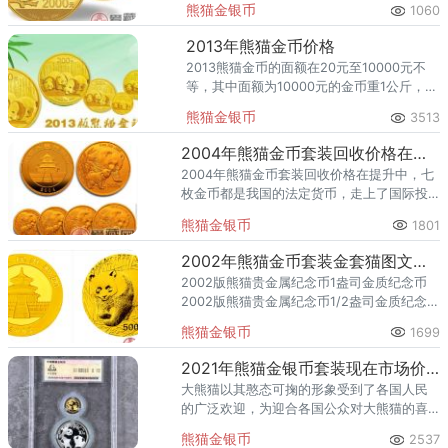
熊猫金银币
1060
其实和很多的因素有一定的关系，目前套装
的价格达
2013年熊猫金币价格
2013熊猫金币的面额在20元至10000元不
等，其中面额为10000元的金币重1公斤，金
币成色是99.9%，金币直径为90毫米，这一
熊猫金银币
3513
面额的金币发行量最少，最大发行量为500
枚。
2004年熊猫金币套装回收价格在持续上涨
2004年熊猫金币套装回收价格在提升中，七
枚金币都是我国的法定货币，走上了国际投
资舞台，获得国内外投资者的大力关注。
熊猫金银币
1801
2002年熊猫金币套装金套猫图文鉴赏
2002版熊猫贵金属纪念币1盎司金质纪念币
2002版熊猫贵金属纪念币1/2盎司金质纪念币
2002版熊猫贵金属纪念币1/4盎司金质纪念币
熊猫金银币
1699
2021年熊猫金银币套装现在市场价 2021年熊猫金银币收藏价值
大熊猫以其憨态可掬的形象受到了各国人民
的广泛欢迎，为迎合各国公众对大熊猫的喜
爱，中国人民银行自1982年起以大熊猫为主
熊猫金银币
2537
题发行中国熊猫金银币。从1982年开始到现