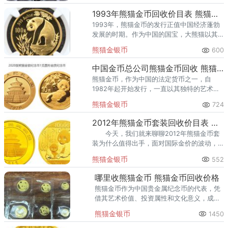
在，将近40年的时间
1993年熊猫金币回收价目表 熊猫金币市场动态
1993年，熊猫金币的发行正值中国经济蓬勃
发展的时期。作为中国的国宝，大熊猫以其
憨态可掬的形象深受国内外人民的喜爱。熊
熊猫金银币
600
猫金币，作为这一形象的完美载体，不仅展
现了中国的自然之美，也体
中国金币总公司熊猫金币回收 熊猫金币的收藏价值
熊猫金币，作为中国的法定货币之一，自
1982年起开始发行，一直以其独特的艺术设
计和珍贵的贵金属材质吸引着无数收藏家和
熊猫金银币
724
投资者的目光。熊猫金币不仅代表了中国金
银币铸造的高水平，更传递了
2012年熊猫金币套装回收价目表 杭州熊猫金币回收
今天，我们就来聊聊2012年熊猫金币套
装为什么值得出手，面对国际金价的波动，
我们又该如何做出明智的收藏选择。再来聊
熊猫金银币
552
一聊，2012年熊猫金币套装回收价目表现如
何？熊猫金币套装的价
哪里收熊猫金币 熊猫金币回收价格
熊猫金币作为中国贵金属纪念币的代表，凭
借其艺术价值、投资属性和文化意义，成为
收藏市场的热门标的。但对于持有者而言，
熊猫金银币
1450
如何选择安全、高效的回收渠道实现变现，
是亟需解决的难题。哪里收熊猫