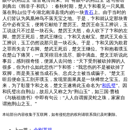
眼不识荆山玉”谐音讹传而来。而“有眼不识荆山玉”这句俗语
则典出《韩非子·和氏》：春秋时期，楚人卞和看见一只凤凰
落在荆山(位于今湖北南漳县境内)的一块
青石
上。由于当时的
人们皆认为凤凰神鸟不落无宝之地。于是，卞和就认定那块青
石中必有宝玉，便将它献给了楚厉王。楚厉王命玉工辨识，玉
工说这只不过是一块石头。楚厉王大怒，命人砍下了卞和的左
脚。楚厉王死后，楚武王继位，卞和又去献宝。楚武王又命玉
工辨识，玉工仍然说那只是一块石头。于是，卞和又因为欺君
之罪而失去了右脚。楚武王死后，楚文王继位。卞和抱着璞玉
在楚山下痛哭，一直哭得泪水流尽、眼中滴血。楚文王听说此
事后，感到很奇怪，便派人去问他：“天下受刑被砍掉脚的人
很多，你为什么如此悲伤?”卞和答：“我悲伤的不是被砍掉了
双脚，而是美玉被当成石头、忠贞之士被当成骗子。”楚文王
听后便命玉工剖开璞玉，发现里面果真是一块稀世之宝玉。后
来，为了彰显卞和之名，楚文王遂将此玉命名为“
和氏璧
”。因
和氏璧出自荆山，故后人又称之为“荆山玉”，如三国·曹植
《与杨祖德书》中即有句云：“人人自谓握灵蛇之珠，家家自
谓抱荆山之玉。”
本站部分内容收集于互联网，如有侵犯您的权利请联系我们及时删除。
上一篇：
金刚菩提