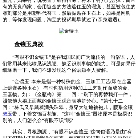
漏光，如果有，说明金子镀得很薄，将来十有八九会掉，而且
有的无良商家，会用镀金的方法遮住玉的瑕疵，甚至被包住的
雕刻部分是用塑料代替玉，然后黏贴在玉石上，如果是网购
的，等你发现问题，淘宝的投诉期早就过了(亲身遭遇)。
金镶玉典故
“有眼不识金镶玉”是在我国民间广为流传的一句俗语，人
们常用其来比喻见识浅陋、缺乏识别事物的能力。可是如果仔
细琢磨一下，我们不难发现这个俗语颇令人费解。
“金镶玉”本来是指一种特殊的金、玉加工工艺(即在金器
上镶嵌各种玉石)，有时也指用这种加工工艺制作而成的金、
玉器物。如：《金瓶梅》第二十回：“剩下的再替我打一件，
照依他大娘正面戴的金镶玉观音满池娇分心。”第七十二
回：“林氏又早戴着满头珠翠，身穿大红通袖袍儿，腰系金镶
碧玉
带，下着玄锦百花裙。”这种“金镶玉”器物原本是极易识
别的，人们怎么会“有眼不识”呢?
其实，寻根溯源，“有眼不识金镶玉”这句俗语乃是由“有