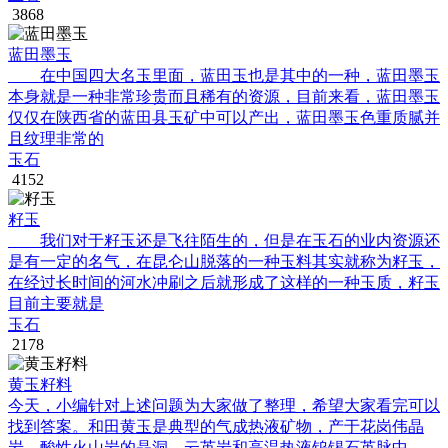
3868
蓝田墨玉
在中国四大名玉里面，蓝田玉也是其中的一种，蓝田墨玉
本身就是一种非常珍贵而且稀有的资源，目前来看，蓝田墨玉
仅仅在陕西省的蓝田县玉矿中可以产出，蓝田墨玉色重质腻并
且纹理非常的
玉石
4152
籽玉
我们对于籽玉还是飞往陌生的，但是在玉石的业内资源还
是有一定的名气，在昆仑山脱落的一种玉料其实就称为籽玉，
在经过长时间的河水冲刷之后就形成了这样的一种玉质，籽玉
目前主要就是
玉石
2178
黄玉籽料
今天，小编针对上述问题为大家做了整理，希望大家看完可以
找到答案。和田黄玉是典型的气成热液矿物，产于花岗伟晶
岩、酸性火山岩的晶洞、云英岩和高温热液钨锡石英脉中。