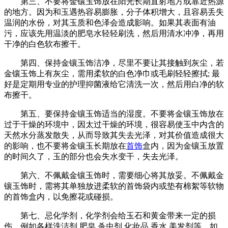
第三、不要将金镶玉饰放在阳光长期直射地方或靠近热源
的地方。因为和玉遇热容易膨胀，分子体积增大，且容易丢失
温润的水份，对其玉质和色泽会造成影响。如果其表面有油
污，应该先用温淡的肥皂水轻轻刷洗，然后用清水冲净，再用
干净的白色软布擦干。
第四、保持金镶玉饰洁净，尽里不要让其接触到灰尘，若
金镶玉饰上有灰尘，需用柔软的白色净巾或毛刷轻轻擦拭; 最
好是定期用专业的护理抑菌液给它清洗一次，然后用白净的软
布擦干。
第五、要保持金镶玉饰适当的湿度。不要将金镶玉饰放在
过于干燥的环境中，因太过干燥的环境，很容易使玉中内含的
天然水分蒸发散失，从而导致其失去光泽，对其价值造成很大
的影响，也不要将金镶玉长期放在
首饰
盒内，因为金镶玉放置
的时间久了，玉的部分也会失水变干，失去光泽。
第六、不佩戴金镶玉饰时，需要细心将其放妥。不佩戴金
镶玉饰时，需将其单独放进柔软的首饰袋内或垫有棉絮等软物
的首饰盒内，以免擦花或碰损。
第七、忌化学剂，化学剂会给玉石和黄金带来一定的损
伤，例如各样洗洁剂.肥皂.杀虫剂.化妆品.香水.美发剂等。如