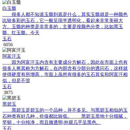
白玉髓
很多人都不知道玉髓到底是什么，其实玉髓就是一种颜色
比较多彩的玉石，它一般呈现半透明化，看起来非常美丽大
方。玉髓的种类是非常多的，主要是按颜色分类，比如黑玉
髓、红玉髓。今天
玉石
6056
阿富汗玉
因为阿富汗玉内含有主要成分方解石，因此在市面上也有
很多人将其称为方解石，在内部含有少部分的透闪石，这样就
使得硬度有所增高，市面上虽然有很多的玉石其实和阿富汗相
似，但是不管
玉石
3875
黑碧玉
黑碧玉是碧玉的一个品种，并不多见。与黑碧玉相似的玉
石种类有好几种，价值都比较低。 黑碧玉质地十分细腻，
坚韧，十分纯净，而且微透明;外观几乎呈黑色。
玉石