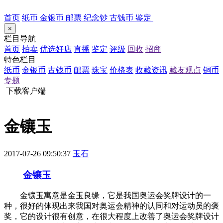
首页
纸币
金银币
邮票
纪念钞
古钱币
鉴定
×
栏目导航
首页
拍卖
优选好店
直播
鉴定
评级
回收
招商
特色栏目
纸币
金银币
古钱币
邮票
珠宝
价格表
收藏资讯
藏友观点
铜币
专题
下载客户端
金镶玉
2017-07-26 09:50:37
玉石
金镶玉
金镶玉寓意是金玉良缘，它是我国奥运会奖牌设计的一
种，很好的体现出来我国对奥运会精神的认同和对运动员的褒
奖，它的设计很有创意，在很大程度上改善了奥运会奖牌设计