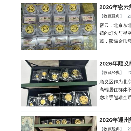
2026年密
【
收藏经典
】
2
密云，北京东
镇的灯火与星
藏，熊猫金币
2026年顺
【
收藏经典
】
2
顺义区作为北
高端居住群体
虑出手熊猫金
2026年通
【
收藏经典
】
2