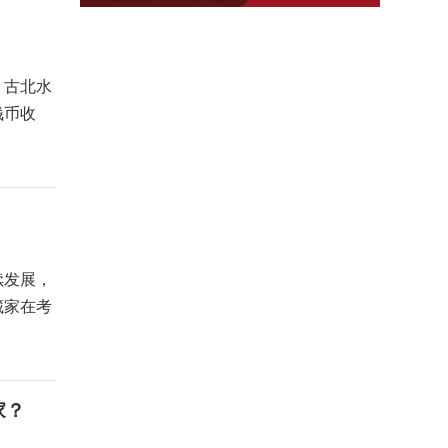
，古北水
钱币收
续发展，
藏家在考
家？