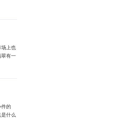
市场上也
翡翠有一
小件的
点是什么