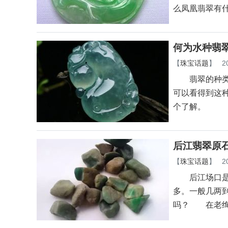
么凤凰翡翠有
何为水种翡
【
珠宝话题
】
2
翡翠的种类很
可以看得到这
个了解。
后江翡翠原
【
珠宝话题
】
2
后江场口是唯
多。一般几两
吗？ 在老绚