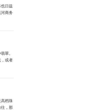
体也日益
运河商务
种翡翠。
光，或者
是高档珠
向往，那