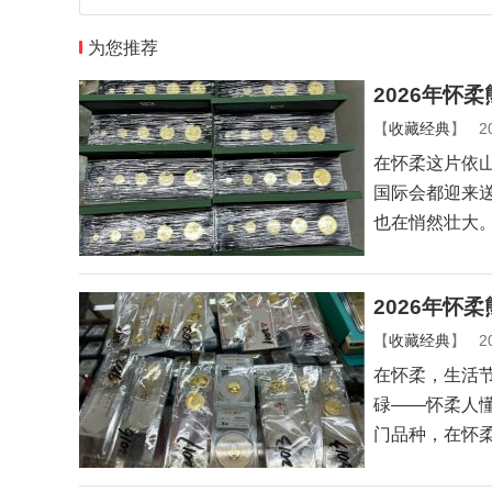
为您推荐
2026年怀
【
收藏经典
】
2
在怀柔这片依
国际会都迎来
也在悄然壮大
2026年怀
【
收藏经典
】
2
在怀柔，生活
碌——怀柔人
门品种，在怀