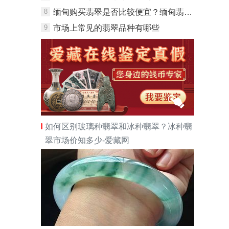
8
缅甸购买翡翠是否比较便宜？缅甸翡翠选购指南
9
市场上常见的翡翠品种有哪些
如何区别玻璃种翡翠和冰种翡翠？冰种翡
翠市场价知多少-爱藏网