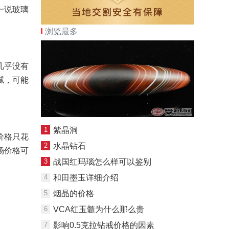
一说玻璃
浏览最多
几乎没有
腻，可能
1
紫晶洞
价格只花
2
水晶钻石
场价格可
3
战国红玛瑙怎么样可以鉴别
4
和田墨玉详细介绍
5
烟晶的价格
6
VCA红玉髓为什么那么贵
7
影响0.5克拉钻戒价格的因素