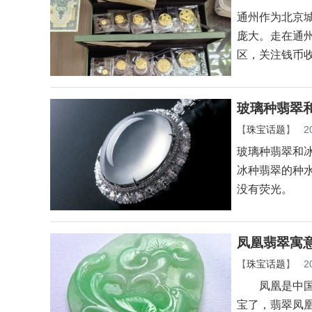
通州作为北京
庞大。走在通
区，关注钱币
玻璃种翡翠
【
珠宝话题
】
2
玻璃种翡翠和
冰种翡翠的种
没有荧光。
凤凰翡翠寓
【
珠宝话题
】
2
凤凰是中国古
宝了，翡翠凤