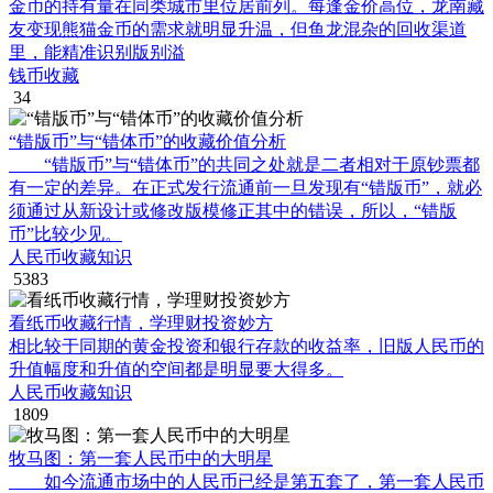
金币的持有量在同类城市里位居前列。每逢金价高位，龙南藏
友变现熊猫金币的需求就明显升温，但鱼龙混杂的回收渠道
里，能精准识别版别溢
钱币收藏
34
“错版币”与“错体币”的收藏价值分析
“错版币”与“错体币”的共同之处就是二者相对于原钞票都
有一定的差异。在正式发行流通前一旦发现有“错版币”，就必
须通过从新设计或修改版模修正其中的错误，所以，“错版
币”比较少见。
人民币收藏知识
5383
看纸币收藏行情，学理财投资妙方
相比较于同期的黄金投资和银行存款的收益率，旧版人民币的
升值幅度和升值的空间都是明显要大得多。
人民币收藏知识
1809
牧马图：第一套人民币中的大明星
如今流通市场中的人民币已经是第五套了，第一套人民币