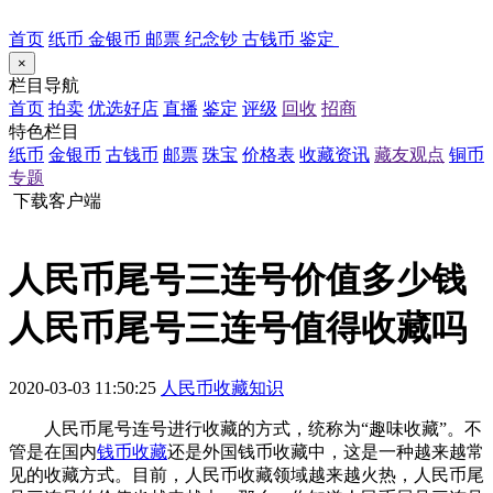
首页
纸币
金银币
邮票
纪念钞
古钱币
鉴定
×
栏目导航
首页
拍卖
优选好店
直播
鉴定
评级
回收
招商
特色栏目
纸币
金银币
古钱币
邮票
珠宝
价格表
收藏资讯
藏友观点
铜币
专题
下载客户端
人民币尾号三连号价值多少钱
人民币尾号三连号值得收藏吗
2020-03-03 11:50:25
人民币收藏知识
人民币尾号连号进行收藏的方式，统称为“趣味收藏”。不
管是在国内
钱币收藏
还是外国钱币收藏中，这是一种越来越常
见的收藏方式。目前，人民币收藏领域越来越火热，人民币尾