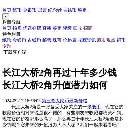
首页
纸币
金银币
邮票
纪念钞
古钱币
鉴定
×
栏目导航
首页
拍卖
优选好店
直播
鉴定
评级
回收
招商
特色栏目
纸币
金银币
古钱币
邮票
珠宝
价格表
收藏资讯
藏友观点
铜币
专题
下载客户端
长江大桥2角再过十年多少钱
长江大桥2角升值潜力如何
2024-09-17 16:56:03
第三套人民币最新价格
长江大桥2角是一张备受大家关注的一张
纸币
，现在它的
收藏价值相对来说是很不错的，有些朋友想收藏都收藏不到。
现在它的价格都那么高了，那么再过十年长江大桥2角会是多
少钱呢？它未来的升值潜力大不大呢？我们一起来看看吧！