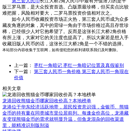
第三套人民币
长江大桥2角人民币中最有升值潜力的是平
版三罗马票，是大众投资首选。凸版票最珍稀，但买卖点比较
难把握，风险相对要大，二罗马票投资价值相对次之。
如今人民币收藏投资市场正火热，第三套人民币成为众多
藏友角逐的对象，其中的背绿一角由于市场价格过高且存世珍
稀，已经很少人对它抱希望了。反而是这张长江大桥2角价格
有所上涨，大家对它的关注度也提高了。所以大家若是想入手
收藏旧版人民币的话，这张长江大桥2角是一个不错的选择。
本站部分内容收集于互联网，如有侵犯您的权利请联系我们及时删除。
上一篇：
枣红一角暗记 枣红一角暗记位置及真假鉴别
下一篇：
第三套人民币一角价格 第三套人民币一角现在
价值
相关文章
龙港回收熊猫金币哪家回收价高？本地榜单
龙港位于华东经济活跃地带，居民投资意识强，金银币、熊猫
金币的持有量在同类城市里位居前列。每逢金价高位，龙港藏
友变现熊猫金币的需求就明显升温，但鱼龙混杂的回收渠道
里，能精准识别版别溢