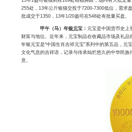
13年1盎司银猫则在169处站稳脚跟，场内有大批走量
255处，13年公斤银猫交投于7200-7300低位，需
批成交于1350，13年1/20盎司在548处有批量买盘。
甲午（马）年
银元
宝：
元宝是中国货币史上
财富与地位。近年来，元宝制品在收藏品市场及礼品
年银元宝是“中国生肖吉祥元宝”系列中的第五品，元
文化气息的吉祥语，记录与传承灿烂悠久的中华民族
意。