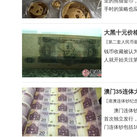
里的熊猫金币
手时的策略也
大黑十元价
【
第二套人民币
钱币收藏被认
人就开始关注
澳门35连体
【
港澳连体钞纪
澳门连体钞是
首次独立发行
门连体钞包括1