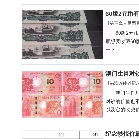
60版2元币
【
第三套人民币
60版2元币
家想要收藏60
一下。
澳门生肖对
【
港澳连体钞纪
澳门生肖对钞
对钞的价值也
以及它的收藏
纪念钞报价