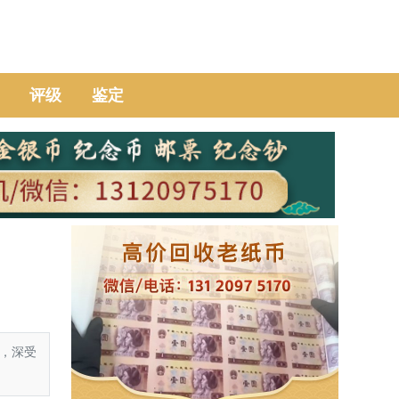
评级
鉴定
俗，深受