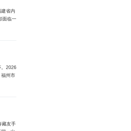
福建省内
却面临一
2026
：福州市
寿藏友手