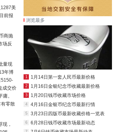
1287美
，目前报
浏览最多
币商抛
市场反
批量现
13年博
1
1月14日第一套人民币最新价格
150-
2
1月16日金银纪念币收藏最新价格
盘成交价
3
1月20日钱币收藏市场价格
为平庸。
右有零散
4
4月16日金银币纪念币最新行情
5
3月23日四版币最新收藏价格一览表
6
6月28日钱币收藏市场最新动态
浮现，
7
7月6日钱币收藏市场最新动态