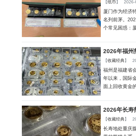
【
纸币
】
2026-
厦门作为经济
名列前茅。20
个常见困惑：
2026年福
【
收藏经典
】
2
福州是福建省会
年以来，国际
面上回收黄金
2026年长
【
收藏经典
】
2
长寿地处重庆