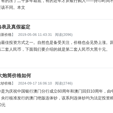
，有的压了二十多年箱底，有的近年才从银行购入——持币时间
应该不同。本文
格表及真假鉴定
最新价格
】
2019-05-06 11:43:31
阅读(2096)
为最佳投资方式之一。自然也是备受关注，价格也会见势上涨。
第二套人民币，下面我们要介绍的就是第二套人民币大黑十元。
大炮筒价格如何
念钞价格
】
2024-09-17 16:06:10
阅读(2746)
为庆祝中国银行澳门分行成立60周年和澳门回归10周年，由
，央行核准发行的澳门绝版连体钞，该系列连体钞均为法定投资
0元