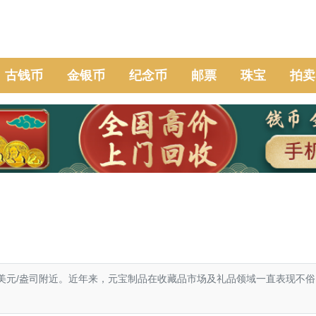
古钱币
金银币
纪念币
邮票
珠宝
拍卖
7美元/盎司附近。近年来，元宝制品在收藏品市场及礼品领域一直表现不