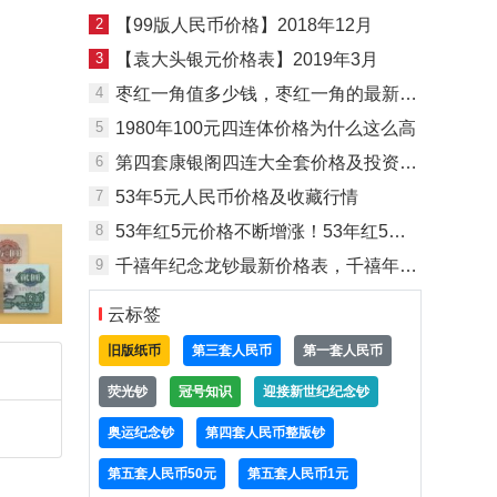
2
【99版人民币价格】2018年12月
3
【袁大头银元价格表】2019年3月
4
枣红一角值多少钱，枣红一角的最新价格表
5
1980年100元四连体价格为什么这么高
6
第四套康银阁四连大全套价格及投资分析
7
53年5元人民币价格及收藏行情
8
53年红5元价格不断增涨！53年红5元发展前景一片光明
9
千禧年纪念龙钞最新价格表，千禧年纪念钞龙钞值多少钱？
云标签
旧版纸币
第三套人民币
第一套人民币
荧光钞
冠号知识
迎接新世纪纪念钞
奥运纪念钞
第四套人民币整版钞
第五套人民币50元
第五套人民币1元