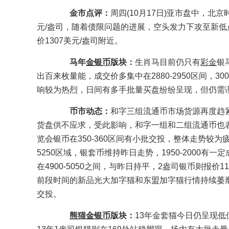
金市点评：
周四(10月17日)亚市盘中，北京
元/盎司，随着债限问题的进展，空头发力下攻至新低点
价1307美元/盎司附近。
马年
金银币
版块：
生肖马目前仍只有
彩金
银
出百来枚量能，成交价多集中在2880-2950区间，
响较为热烈，日间有多手批量买盘纷纷呈现，但仍需
币市动态：
和字三组流通币市场货源再度趋
货盘供不应求，受此影响，和字一组和二组流通币也表
览会银币在350-360区间有小批交投，整体走势较
5250区域，银套币维持昨日走势，1950-2000有一定
在4900-5050之间，与昨日持平，2盎司银币则报价1
前段时间的新品光大加字猫和东盟加字猫行情持续萎靡
交投。
熊猫金银币
版块：
13年金套猫今日仍呈现低位