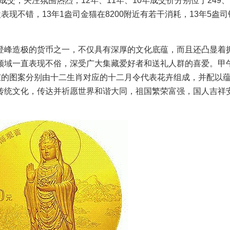
成交，关注氛围热烈，12年、11年、10年成交价分别位于249、
求盘表现不错，13年1盎司金猫在8200附近有若干消耗，13年5盎
登峰造极的货币之一，不仅具有深厚的文化底蕴，而且还凸显着
领域一直表现不俗，深受广大集藏爱好者和送礼人群的喜爱。甲
宝的图案分别由十二生肖对应的十二月令代表花卉组成，并配以
传统文化，传达并祈愿世界和谐大同，祖国繁荣富强，国人吉祥