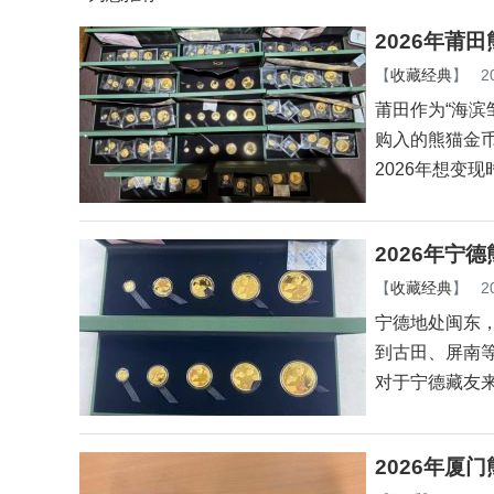
2026年莆
【
收藏经典
】
2
莆田作为“海
购入的熊猫金
2026年想变
2026年宁
【
收藏经典
】
2
宁德地处闽东
到古田、屏南
对于宁德藏友
2026年厦