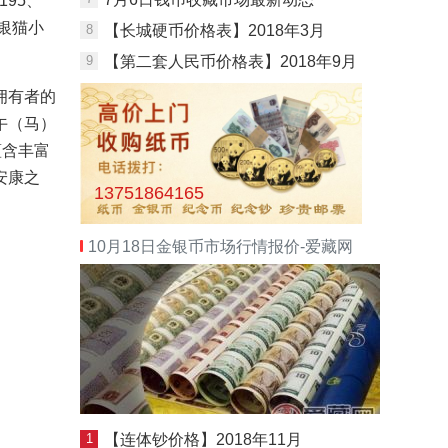
195、
司银猫小
8
【长城硬币价格表】2018年3月
9
【第二套人民币价格表】2018年9月
拥有者的
午（马）
蕴含丰富
安康之
13751864165
10月18日金银币市场行情报价-爱藏网
1
【连体钞价格】2018年11月