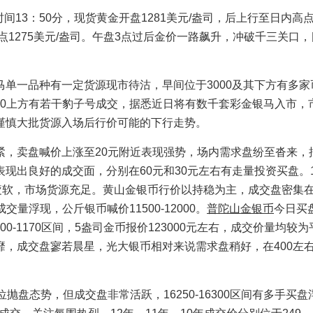
时间13：50分，现货黄金开盘1281美元/盎司，后上行至日内高点
1275美元/盎司。午盘3点过后金价一路飙升，冲破千三关口
马单一品种有一定货源现市待沽，早间位于3000及其下方有多家
3000上方有若干豹子号成交，据悉近日将有数千套彩金银马入市，
谨慎大批货源入场后行价可能的下行走势。
紧，卖盘喊价上涨至20元附近表现强势，场内需求盘纷至沓来，
现出良好的成交面，分别在60元和30元左右有走量投资买盘。
为疲软，市场货源充足。黄山金银币行价以持稳为主，成交盘密集在5
成交量浮现，公斤银币喊价11500-12000。
普陀山金银币
今日买
100-1170区间，5盎司金币报价123000元左右，成交价量均较
，成交盘寥若晨星，光大银币相对来说需求盘稍好，在400左
抛盘态势，但成交盘非常活跃，16250-16300区间有多手买盘