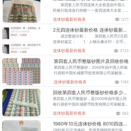
第四套人民币四连体大全套是由中国人
民银行批准发行的唯一一套四连体大全套，
是连体钞发行历史上最全的第四套人民币大
连体钞最新价格表
1271
全套四连体珍藏册，相比人民币大炮筒（面
值从1角到10元）的还要全，
2元四连体钞最新价格 连体钞最新行情
成交数据分析： 第四套人民币2元四
连体钞鉴定： 1、人物头像水印：古币图
案固定水印。
连体钞最新价格表
3733
第四套人民币整版钞图片及回收价格
第四套人民币整版钞，2000年由中国人民银
行授权中国长城硬币投资有限公司装帧发
行，包含1角、2角、5角、1元、2元、5元、
连体钞最新价格表
1745
10元七种券别的整版纸币，面值总计722.5
元。发行量10
回收第四套人民币整版钞价格多少钱 四版币整版钞价值
第四套人民币整版钞，是2000年由中国人民
银行授权中国长城硬币投资有限公司装帧发
行的一套特殊藏品。它包含了1角、2角、5
连体钞最新价格表
362
角、1元、2元、5元、10元七种券别的整版纸
币，面值总计72
1980年10元连体钞价格 8010四连体钞值多少钱
1980年10元连体钞，凭借其独特的发行年