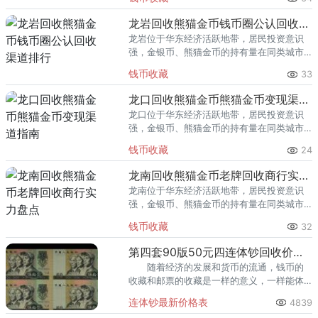
熊猫金币的需求就明显升温，但鱼龙混杂的
回收渠道里，能精准识别版别溢
龙岩回收熊猫金币钱币圈公认回收渠道排行
龙岩位于华东经济活跃地带，居民投资意识
强，金银币、熊猫金币的持有量在同类城市
里位居前列。每逢金价高位，龙岩藏友变现
钱币收藏
33
熊猫金币的需求就明显升温，但鱼龙混杂的
回收渠道里，能精准识别版别溢
龙口回收熊猫金币熊猫金币变现渠道指南
龙口位于华东经济活跃地带，居民投资意识
强，金银币、熊猫金币的持有量在同类城市
里位居前列。每逢金价高位，龙口藏友变现
钱币收藏
24
熊猫金币的需求就明显升温，但鱼龙混杂的
回收渠道里，能精准识别版别溢
龙南回收熊猫金币老牌回收商行实力盘点
龙南位于华东经济活跃地带，居民投资意识
强，金银币、熊猫金币的持有量在同类城市
里位居前列。每逢金价高位，龙南藏友变现
钱币收藏
32
熊猫金币的需求就明显升温，但鱼龙混杂的
回收渠道里，能精准识别版别溢
第四套90版50元四连体钞回收价格，第四套90版50元四连体钞价格表
随着经济的发展和货币的流通，钱币的
收藏和邮票的收藏是一样的意义，一样能体
现中华文化艺术之美。其中我国的第四套人
连体钞最新价格表
4839
民币中有一个特别有收藏意义的连体钞，那