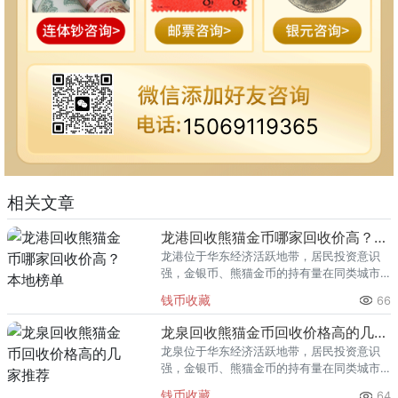
15069119365
相关文章
龙港回收熊猫金币哪家回收价高？本地榜单
龙港位于华东经济活跃地带，居民投资意识
强，金银币、熊猫金币的持有量在同类城市
里位居前列。每逢金价高位，龙港藏友变现
钱币收藏
66
熊猫金币的需求就明显升温，但鱼龙混杂的
回收渠道里，能精准识别版别溢
龙泉回收熊猫金币回收价格高的几家推荐
龙泉位于华东经济活跃地带，居民投资意识
强，金银币、熊猫金币的持有量在同类城市
里位居前列。每逢金价高位，龙泉藏友变现
钱币收藏
64