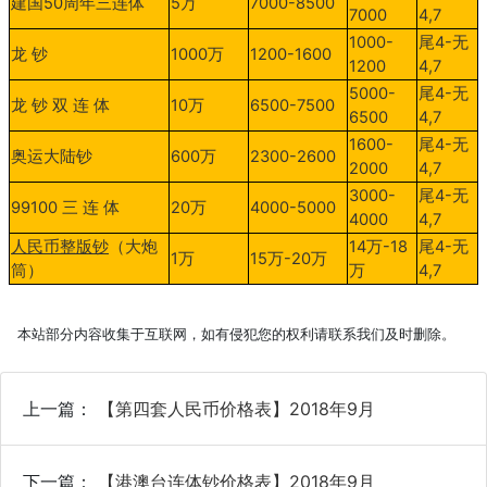
建国
50
周年三连体
5
万
7000-8500
7000
4,7
1000-
尾
4-
无
龙
钞
1000
万
1200-1600
1200
4,7
5000-
尾
4-
无
龙
钞 双 连 体
10
万
6500-7500
6500
4,7
1600-
尾
4-
无
奥运大陆钞
600
万
2300-2600
2000
4,7
3000-
尾
4-
无
99100
三
连
体
20
万
4000-5000
4000
4,7
人民币整版钞
（大炮
14
万-18
尾
4-
无
1
万
15
万
-20
万
筒）
万
4,7
本站部分内容收集于互联网，如有侵犯您的权利请联系我们及时删除。
上一篇：
【第四套人民币价格表】2018年9月
下一篇：
【港澳台连体钞价格表】2018年9月