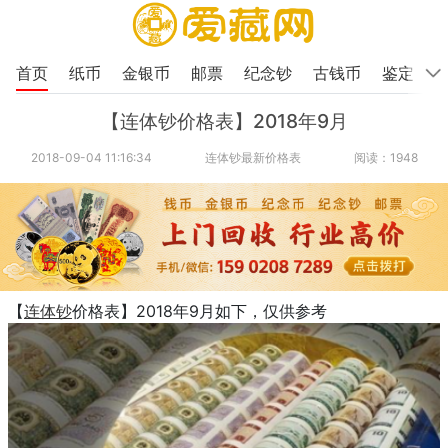
首页
纸币
金银币
邮票
纪念钞
古钱币
鉴定
【连体钞价格表】2018年9月
2018-09-04 11:16:34
连体钞最新价格表
阅读：1948
【
连体钞
价格表】2018年9月如下，仅供参考