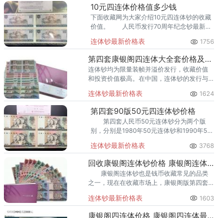
就是第四套90版50元
10元四连体价格值多少钱
下面收藏网为大家介绍10元四连体钞的收藏
价值。 人民币发行70周年纪念钞最新价
格表，让藏友们心花怒放！ 1953年3元
连体钞最新价格表
1756
人民币回收价格，哪里回收1953年3元人民
币？
第四套康银阁四连体大全套价格及投资分析
连体钞均为限量装帧并溢价发行，收藏价值
和投资价值极高。在中国，连体钞的发行与
人民币发行一样，需要经中国人民银行批准
连体钞最新价格表
1624
授权。给予连体钞的官方认证也为连体钞的
收藏价值带来了强有力的保障。
第四套90版50元四连体钞价格
第四套人民币50元连体钞分为两个版
别，分别是1980年50元连体钞和1990年50
元连体钞，两个版别的连体钞虽然面值相
连体钞最新价格表
3768
同，发行背景也类似，但是前者的市场价值
却高于后者。
回收康银阁连体钞价格 康银阁连体钞回收价格表图片
康银阁连体钞也是钱币收藏常见的品类
之一，现在在收藏市场上，康银阁版第四套
四连体钞的关注度是很高的。 回收康银
连体钞最新价格表
1603
阁连体钞价格：目前市场价在80000元左
右。
康银阁四连体价格 康银阁四连体最新的价格