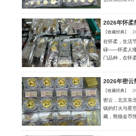
2026年怀
【
收藏经典
】
2
在怀柔，生活
碌——怀柔人
门品种，在怀
2026年密
【
收藏经典
】
2
密云，北京东
镇的灯火与星
藏，熊猫金币