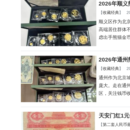
2026年顺
【
收藏经典
】
2
顺义区作为北
高端居住群体
虑出手熊猫金
2026年通
【
收藏经典
】
2
通州作为北京
庞大。走在通
区，关注钱币
天安门红1
【
第二套人民币