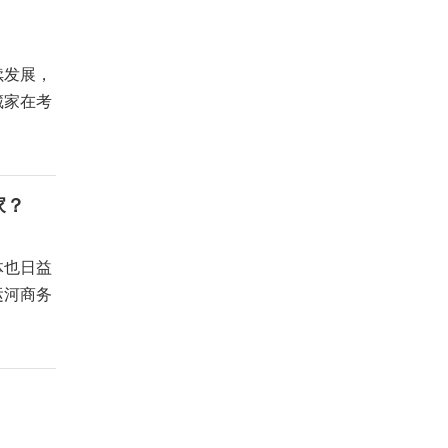
续发展，
藏家在考
家？
体也日益
运河商务