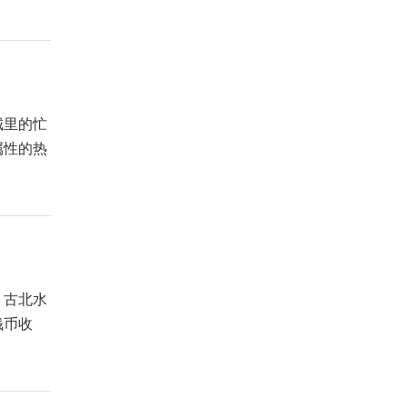
城里的忙
属性的热
，古北水
钱币收