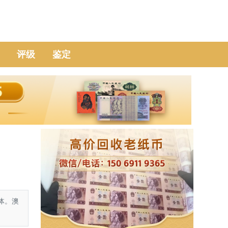
评级
鉴定
体。澳