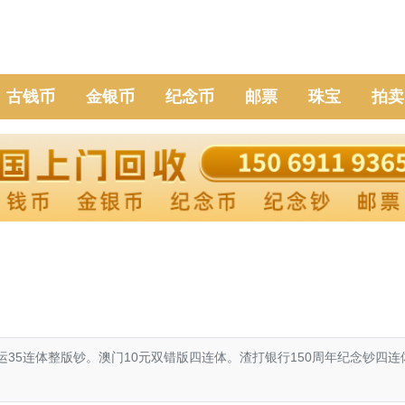
古钱币
金银币
纪念币
邮票
珠宝
拍卖
运35连体整版钞。澳门10元双错版四连体。渣打银行150周年纪念钞四连