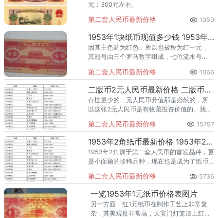
元：300元左右。
第二套人民币最新价格
1050
1953年1块纸币现值多少钱 1953年1块纸币发行背景介绍
因其主色调为红色，所以也被称为红一元，
其冠号由三个罗马数字组成，七位流水号
码。
第二套人民币最新价格
1066
二版币2元人民币最新价格 二版币二元纸币上品价值
存世量少的二元人民币升值那是必然的，所
以这张2元人民币是有收藏投资价值的。我们
鉴定的2元纸币真伪的时候，可以根据人民币
第二套人民币最新价格
15797
上的防伪标志及水印来进行鉴定。
1953年2角纸币最新价格 1953年2角人民币值多少钱
1953年2角属于第二套人民币的首发品种，更
是小面额的珍稀品种，现在也是成为了纸币
收藏市场中炙手可热的产品。
第二套人民币最新价格
5736
一览1953年1元纸币价格表图片
另一方面，红1元纸币在制作工艺上非常复
杂，其美观度非常高，天安门灯笼加上红黄