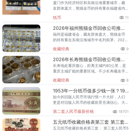
厦门作为经济特区和东南沿海重要城市，藏
友群体庞大，熊猫金币的持有量在福建省内
名列前茅。2026年以来，国际金价持续高位
纸币
11
运行，不少厦门藏友想趁高出手，却面临一
个常见困惑：厦门市面上收
2026年福州熊猫金币回收公司推荐 福州回收熊猫金币的地方
福州是福建省会，藏友群体庞大，熊猫金币
的持有量在东南沿海城市中名列前茅。2026
年以来，国际金价高位运行，不少福州藏友
收藏经典
9
想趁高出手，却面临一个实际困惑：福州市
面上回收黄金的地方不少，
2026年长寿熊猫金币回收公司推荐 长寿哪里回收熊猫金币
长寿地处重庆腹心，距离主城约80公里，是
重庆主城扩能的重要区域。不少长寿藏友手
里的熊猫金币，有的压了二十多年箱底，有
收藏经典
8
的近年才从银行购入——持币时间不同，出
手时的策略也应该不同。本文
1953年一分纸币值多少钱一张？1953年一分纸币价格
如今的旧版人民币市场行情一片大好，人们
更是对旧版人民币的收藏前景充满信心。大
家都知道，如今在旧版人民币收藏市场上最
第二套人民币最新价格
18701
受关注的就是第4套人民币，其中包括1953年
一分纸币。
五元纸币收藏价格表第三套 第三套五元纸币值得收藏吗？
五元纸币收藏价格表第三套： 第三套人民币5