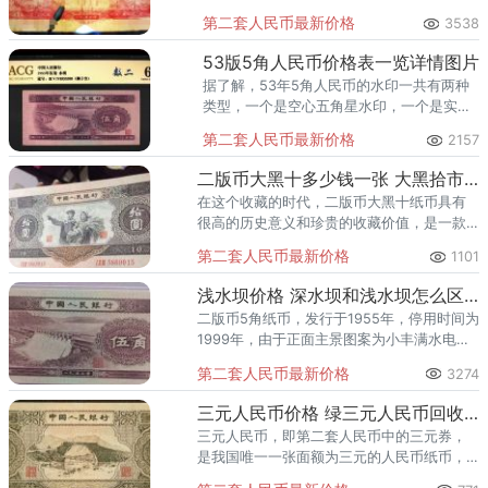
色调的纸张配色，看起来非常的喜庆，其观
第二套人民币最新价格
3538
赏性也是非常高的。
53版5角人民币价格表一览详情图片
据了解，53年5角人民币的水印一共有两种
类型，一个是空心五角星水印，一个是实心
五角星水印。注意：53版5角人民币价格表
第二套人民币最新价格
2157
一览详情图片实时变化，我们要具体变化具
体看待纸币市价的行情！
二版币大黑十多少钱一张 大黑拾市场价格
在这个收藏的时代，二版币大黑十纸币具有
很高的历史意义和珍贵的收藏价值，是一款
不可多得的珍品。而目前虽然这款二版币大
第二套人民币最新价格
1101
黑十纸币存世数量已经很稀少了，但是还是
阻挡不住众多藏友对于收藏二版
浅水坝价格 深水坝和浅水坝怎么区别
二版币5角纸币，发行于1955年，停用时间为
1999年，由于正面主景图案为小丰满水电
站，所以藏友们喜欢称它为“水坝5角”（或水
第二套人民币最新价格
3274
库5角）。 发行时间：1955年
三元人民币价格 绿三元人民币回收价格
三元人民币，即第二套人民币中的三元券，
是我国唯一一张面额为三元的人民币纸币，
也被称为“苏三币”或“绿三元”。该纸币于1953