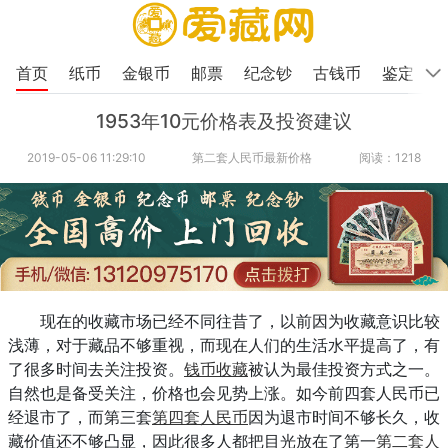
首页
纸币
金银币
邮票
纪念钞
古钱币
鉴定
1953年10元价格表及投资建议
2019-05-06 11:29:10
第二套人民币最新价格
阅读：1218
现在的收藏市场已经不同往昔了，以前因为收藏意识比较
浅薄，对于藏品不够重视，而现在人们的生活水平提高了，有
了很多时间去关注投资。
钱币收藏
被认为最佳投资方式之一。
自然也是备受关注，价格也会见势上涨。如今前四套人民币已
经退市了，而第三套
第四套人民币
因为退市时间不够长久，收
藏价值还不够凸显，因此很多人都把目光放在了第一
第二套人