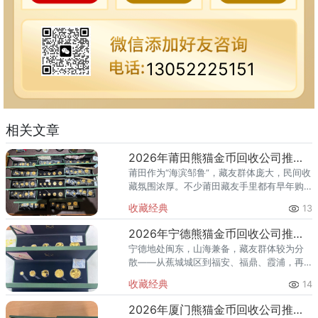
13052225151
相关文章
2026年莆田熊猫金币回收公司推荐 你的金币适合哪种回收方式？
莆田作为“海滨邹鲁”，藏友群体庞大，民间收
藏氛围浓厚。不少莆田藏友手里都有早年购
入的熊猫金币，有的来自银行柜台，有的来
收藏经典
13
自收藏市场，还有的是海外带回。到了2026
年想变现时，却发现：
2026年宁德熊猫金币回收公司推荐 宁德藏友上门回收全攻略
宁德地处闽东，山海兼备，藏友群体较为分
散——从蕉城城区到福安、福鼎、霞浦，再
到古田、屏南等山区县，距离远、分布广，
收藏经典
14
想要集中咨询或跑一趟实体店都不太现实。
对于宁德藏友来说，手里的熊猫
2026年厦门熊猫金币回收公司推荐 你的金币适合哪种回收方式？