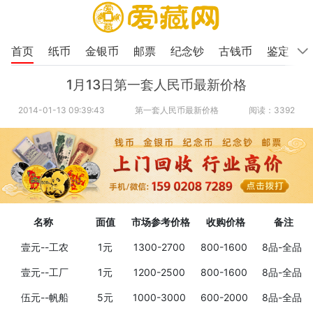
首页
纸币
金银币
邮票
纪念钞
古钱币
鉴定
1月13日第一套人民币最新价格
2014-01-13 09:39:43
第一套人民币最新价格
阅读：3392
名称
面值
市场参考价格
收购价格
备注
壹元--工农
1元
1300-2700
800-1600
8品-全品
壹元--工厂
1元
1200-2500
800-1600
8品-全品
伍元--帆船
5元
1000-3000
600-2000
8品-全品