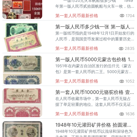
一版币20元火车帆船值多少钱 1949
年第一版人民币贰拾圆帆船与火车一枚，估
价:(人民币):1100-3000-8000元;成交价
第一套人民币最新价格
1704
格:3850元，品相如下:
第一版人民币多少钱一张 第一版人民币市场价格
第一版纸币指的是1948年12月1日开始发行的
人民币，是我国货币发展过程中的重要历史
文化遗产。随着时间的推移，第一版纸币已
第一套人民币最新价格
2835
经成为了收藏家和历史爱好者的心头好，也
成为了稀缺资源，其价
第一版人民币5000元蒙古包价格 1951年五千元蒙古包值多少钱
1951年在内蒙古自治区发行的伍仟元《蒙古
包》是第一套人民币的二王。5000元蒙古包
在第一套人民币中的地位仅次于“牧马图”，
第一套人民币最新价格
1052
与“牧马图”并称为第一套人民币中的“双至
尊”。5000元
第一套人民币10000元骆驼价格 壹万圆骆驼值多少钱
在人民币收藏市场中，第一套人民币无疑占
据了举足轻重的地位。这套人民币不仅见证
了中国从解放战争到新中国成立的伟大历
第一套人民币最新价格
1636
程，更因其独特的历史背景、艺术价值和稀
缺性，成为了收藏家们竞相追逐的
1948年10元灌田矿井价格 拾圆灌田矿井市场行情与存世量
1948年10元灌田矿井纸币以浅绿和深绿色为