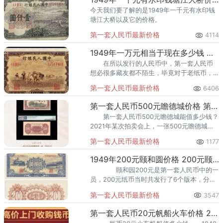
今天我们要了解的是1949年一千元有水印钱
塘江大桥以及它的价格。
第一套人民币最新价格
4114
1949年一万元相当于现在多少钱 拍卖价格高吗
在所以发行的人民币中，第一套人民币
想必很多藏友都不陌生，毕竟对于老纸币，
且还是具有超高收藏价值的老纸币，都会有
第一套人民币最新价格
6406
一定的认识。
第一套人民币500元瞻德城价格 第一套人民币瞻德城价格
第一套人民币500元瞻德城能值多少钱？
2021年某次拍卖会上，一张500元瞻德城纸
币就拍出了500万元的高价，和面值相比，翻
第一套人民币最新价格
1177
涨了100万倍，收藏价值极其高。 就下图
这张：成交
1949年200元颐和圆价格 200元颐和园多少钱
颐和园200元是第一套人民币中的一
员，200元纸币当时共发行了6个版本，分别
为贰佰圆排云殿平三版、贰佰圆割稻、贰佰
第一套人民币最新价格
3547
圆炼钢、贰佰圆长城、贰佰圆排云殿、贰佰
圆颐和园。
第一套人民币20元帆船火车价格 20元帆船火车价格