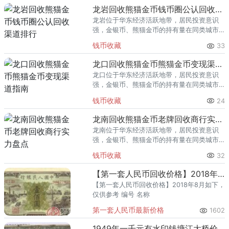
回收渠道里，能精准识别版别溢
龙岩回收熊猫金币钱币圈公认回收渠道排行
龙岩位于华东经济活跃地带，居民投资意识
强，金银币、熊猫金币的持有量在同类城市
里位居前列。每逢金价高位，龙岩藏友变现
钱币收藏
33
熊猫金币的需求就明显升温，但鱼龙混杂的
回收渠道里，能精准识别版别溢
龙口回收熊猫金币熊猫金币变现渠道指南
龙口位于华东经济活跃地带，居民投资意识
强，金银币、熊猫金币的持有量在同类城市
里位居前列。每逢金价高位，龙口藏友变现
钱币收藏
24
熊猫金币的需求就明显升温，但鱼龙混杂的
回收渠道里，能精准识别版别溢
龙南回收熊猫金币老牌回收商行实力盘点
龙南位于华东经济活跃地带，居民投资意识
强，金银币、熊猫金币的持有量在同类城市
里位居前列。每逢金价高位，龙南藏友变现
钱币收藏
32
熊猫金币的需求就明显升温，但鱼龙混杂的
回收渠道里，能精准识别版别溢
【第一套人民币回收价格】2018年8月
【第一套人民币回收价格】2018年8月如下，
仅供参考 编号 名称
第一套人民币最新价格
1602
1949年一千元有水印钱塘江大桥价格 一版币1000元钱塘江大桥值多少钱