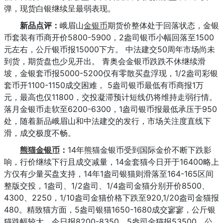
弹，现货白银继续呈最弱表现。
新品点评：
峨眉山
金银币
期货价整体处于回落状态，金银
币套装有币商开价5800-5900，2盎司银币小幅回落至1500
元左右，公斤银币报15000下方。 中法建交50周年市场尚未
到货，期货盘也少见开出。 青奥会金银币跌跌不休继续滑
坡，金银套币报5000-5200仅有零散买盘浮现，1/2盎司彩银
套币开1100-1150成交困难， 5盎司银币最低有币商报1万
元，最高也仅11800，交投凝滞预计短线仍将维持走弱行情。
落月金银币走软至6200-6300，1盎司银币报最低承压于950
处，随着新品峨眉山和中法建交的发行，市场关注度直线下
滑，成交极度不畅。
熊猫金银币
：
14年熊猫金银币受到国际金价不断下跌影
响，行价继续下行且成交减量，14金套猫今日开于16400略上
方仅有少量买盘支持，14年1盎司银猫则滑落至164-165区间
整版交投，1盎司、1/2盎司、1/4盎司金猫分别开价8500、
4300、2250，1/10盎司金猫价格下跌至920,1/20盎司金猫报
480。精致猫方面，5盎司银猫1650-1680成交寥寥，公斤银
猫跌幅较大，今日报8200-8350，5盎司金猫报53500，公