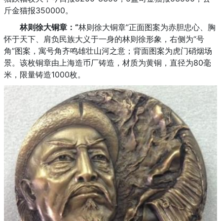
斤金猫报350000。
林则徐大铜章：“
林则徐大铜章”正面图案为赤胆忠心、胸
怀于天下、肩负民族大义于一身的林则徐形象，右侧为“号
角”图案，寓号角齐鸣雄壮山河之意；背面图案为虎门硝烟场
景。该枚铜章由上海造币厂铸造，材质为黄铜，直径为80毫
米，限量铸造1000枚。