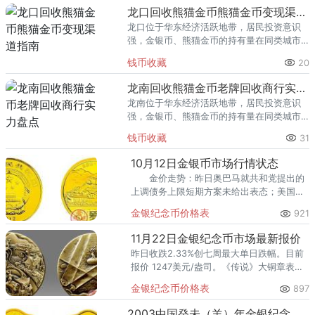
回收渠道里，能精准识别版别溢
龙口回收熊猫金币熊猫金币变现渠道指南
龙口位于华东经济活跃地带，居民投资意识
强，金银币、熊猫金币的持有量在同类城市
里位居前列。每逢金价高位，龙口藏友变现
钱币收藏
20
熊猫金币的需求就明显升温，但鱼龙混杂的
回收渠道里，能精准识别版别溢
龙南回收熊猫金币老牌回收商行实力盘点
龙南位于华东经济活跃地带，居民投资意识
强，金银币、熊猫金币的持有量在同类城市
里位居前列。每逢金价高位，龙南藏友变现
钱币收藏
31
熊猫金币的需求就明显升温，但鱼龙混杂的
回收渠道里，能精准识别版别溢
10月12日金银币市场行情状态
金价走势：昨日奥巴马就共和党提出的
上调债务上限短期方案未给出表态；美国上
周初请失业金人数大增，白宫官员称初请数
金银纪念币价格表
921
据表明政府关闭和债务违约担忧伤及经济。
11月22日金银纪念币市场最新报价
昨日收跌2.33%创七周最大单日跌幅。目前
报价 1247美元/盎司。《传说》大铜章表现
的真实的、夸张变形的、荒诞的人类活动，
金银纪念币价格表
897
在那些巨大的喇叭里透出隐隐的不安与焦
灼，共发行浇铸和压铸两种方式。
2003中国癸未（羊）年金银纪念币1公斤梅花形金质纪念币