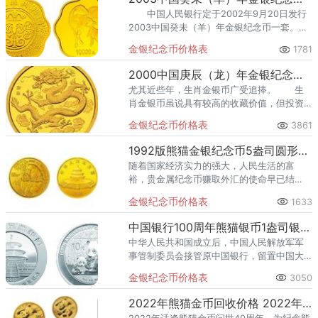
中国人民银行定于2002年9月20日发行
2003中国癸未（羊）年金银纪念币一套。该
套纪念币共12枚，其中金币6枚，银币6枚，
金银纪念币价格表
1781
均为中华人民共和国法定货币。
2000中国庚辰（龙）年金银纪念币5盎司长方形金质纪念币
尤其近些年，生肖金银币广受追捧。 生
肖金银币虽说具有较高的收藏价值，但投资
也要慎重，不可盲目跟风，更不要贪小便宜
金银纪念币价格表
3861
购买到假币。
1992版熊猫金银纪念币5盎司圆形金质纪念币价格
随着国家经济实力的强大，人民生活的富
裕，贵金属纪念币赚取外汇的使命早已结
束，而作为精神生活需求之一的收藏热情也
金银纪念币价格表
1633
不断高涨，贵金属纪念币的发行已经从国外
转向了国内市场。
中国银行100周年熊猫银币1盎司银币 价格
中华人民共和国成立后，中国人民解放军军
事管制委员会接管原中国银行，留置中国大
陆地区的各分支机构部门收归中国国有，继
金银纪念币价格表
3050
续以中国银行行名营业存续。
2022年熊猫金币回收价格 2022年熊猫金币收藏价格