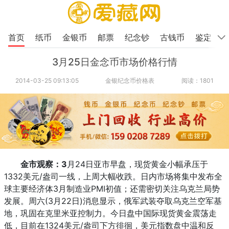
首页
纸币
金银币
邮票
纪念钞
古钱币
鉴定
3月25日金念币市场价格行情
2014-03-25 09:13:05
金银纪念币价格表
阅读：1801
金市观察：3
月24日亚市早盘，现货黄金小幅承压于
1332美元/盎司一线，上周大幅收跌。日内市场将集中发布全
球主要经济体3月制造业PMI初值；还需密切关注乌克兰局势
发展。周六(3月22日)消息显示，俄军武装夺取乌克兰空军基
地，巩固在克里米亚控制力。今日盘中国际现货黄金震荡走
低，目前在1324美元/盎司下方徘徊，美元指数盘中温和反