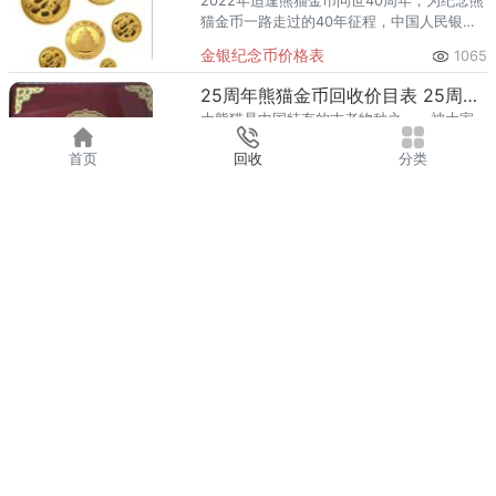
2022年适逢熊猫金币问世40周年，为纪念熊
猫金币一路走过的40年征程，中国人民银行
发行2022版熊猫贵金属纪念币一套，除了按
金银纪念币价格表
1065
例发行，这套纪念币还被赋予了40周年纪念
的内涵，令这套
25周年熊猫金币回收价目表 25周年熊猫金币收藏价值
大熊猫是中国特有的古老物种之一，被大家
称之为“国宝”，大熊猫在全球民众中“吸粉”无
首页
回收
分类
数，就连周边产品也颇受青睐，每年发行的
金银纪念币价格表
3048
熊猫系列金银币就是其中之一。为进一步满
足贵金属纪念币收藏者集
刘邦金币价格 1986年刘邦金币最新价格
《中国杰出历史人物金银纪念币》第三组是
中国人民银行于1986年发行的。《中国杰出
历史人物金银纪念币》第三组主要刻画了古
金银纪念币价格表
643
代科学家和文学家的伟大成就，对后人的贡
献也是巨大的。第3组金币
1997年吉庆有余彩金银币值多少钱 1997年吉庆有余彩金银币价格
1997年，中国人民银行为了弘扬中国传统文
化，展示传统吉祥图案的独特魅力，发行了
一套吉庆有余彩金银币。该套纪念币共包含
金银纪念币价格表
1512
多枚不同规格的金质和银质纪念币，均为中
华人民共和国法定货币。其
粤ICP备13077976号