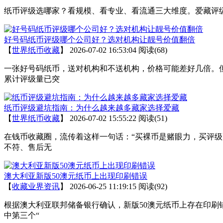
纸币评级选哪家？看规模、看专业、看流通三大维度。爱藏评级累计评
好号码纸币评级哪个公司好？选对机构让靓号价值翻倍
【
世界纸币收藏
】
2026-07-02 16:53:04
阅读(68)
一张好号码纸币，送对机构和不送机构，价格可能差好几倍。
累计评级量已突
纸币评级避坑指南：为什么越来越多藏家选择爱藏
【
世界纸币收藏
】
2026-07-02 15:55:22
阅读(51)
在钱币收藏圈，流传着这样一句话：“买裸币是赌眼力，买评
不符、售后无
澳大利亚新版50澳元纸币上出现印刷错误
【
收藏业界资讯
】
2026-06-25 11:19:15
阅读(92)
根据澳大利亚联邦储备银行确认，新版50澳元纸币上存在印刷
中第三个“