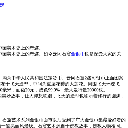
定
中国美术史上的奇迹。
中国美术史上的奇迹。如今云冈石窟
金银币
也是深受大家的关
枚，均为中华人民共和国法定货币。云冈石窟2盎司银币正面图案
部莲花于飞天造型，中间为重层花瓣的大莲花。周围飞天环绕飞
面额20元，成色99.9%，最大发行量20000枚。
的美妙故事，让人浮想联翩，飞天的造型也喻示着修行的圆满，
石窟艺术系列金银币面市以后受到了广大金银币集藏爱好者的
的一道亮丽风景线。石窟艺术源自于佛教故事，佛教人物相同。