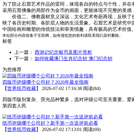
为了防止石窟艺术作品的雷同，体现各自的特点与个性，并在
采用石窟佛像的局部作为金币的画面，更能体现不完整的美感
价值二、佛教题材意义深远，文化艺术奇葩再现，反映了佛
映了各历史时期、各阶层人物的生活景象。石窟艺术是研究中
中国绘画和雕塑的传统技法和审美情趣，具有极高的艺术价值
本站部分内容收集于互联网，如有侵犯您的权利请联系我们及时删除。
标签
上一篇：
西游记纪念银币及图片赏析
下一篇：
如何收藏澳门生肖纪念钞 澳门纪念钞
为您推荐
四版币评级哪个公司好？2026年最全指南
【
世界纸币收藏
】
2026-07-02 17:16:38
阅读(84)
四版币版别复杂、荧光品种繁多，选对评级公司至关重要。爱藏
第四套人民
纸币评级哪个公司好？新手第一次送评前必看
【
世界纸币收藏
】
2026-07-02 17:13:01
阅读(69)