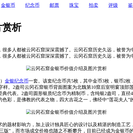
金银币
纪念币
邮票
珠宝
拍卖
评级
鉴
片赏析
很多人都被云冈石窟深深震撼了。云冈石窟历史久远，被誉为
很多人都被云冈石窟深深震撼了。云冈石窟历史久远，被誉为
冈）
金银
纪念币
一套。该套纪念币共5枚，其中金币3枚，银币2
文字样。2盎司云冈石窟银币背面图案为北魏第10窟后室明窗顶
表。2盎司圆形银质纪念币为精制币，含纯银2盎司，直径40毫米，
彩，是佛教的代表之物，四大吉花之一，佛经中“莲花夫人”
的题材影响力，加上设计独具匠心的设计以及精湛的制造工艺，
的三版”，而市场成交价格也随之不断攀升，目前已经成为金银币