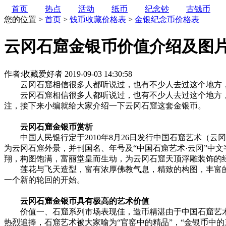
首页
热点
活动
纸币
纪念钞
古钱币
您的位置 >
首页
>
钱币收藏价格表
>
金银纪念币价格表
云冈石窟金银币价值介绍及图
作者:收藏爱好者
2019-09-03 14:30:58
云冈石窟相信很多人都听说过，也有不少人去过这个地方，
云冈石窟相信很多人都听说过，也有不少人去过这个地方，
注，接下来小编就给大家介绍一下云冈石窟这套金银币。
云冈石窟金银币赏析
中国人民银行定于2010年8月26日发行中国石窟艺术（云
为云冈石窟外景，并刊国名、年号及“中国石窟艺术·云冈”中
翔，构图饱满，富丽堂皇而生动，为云冈石窟天顶浮雕装饰的经典代
莲花与飞天造型，富有浓厚佛教气息，精致的构图，丰富的色
一个新的轮回的开始。
云冈石窟金银币具有极高的艺术价值
价值一、石窟系列市场表现佳，造币精湛由于中国石窟艺术
热烈追捧，石窟艺术被大家喻为“官窑中的精品”，“金银币中