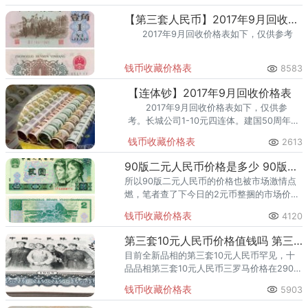
回收渠道里，能精准识别版别溢
【第三套人民币】2017年9月回收价格表
2017年9月回收价格表如下，仅供参考
钱币收藏价格表
8583
【连体钞】2017年9月回收价格表
2017年9月回收价格表如下，仅供参
考。长城公司1-10元四连体。建国50周年纪
念钞。建国50周年三连体。龙 钞 双 连 体。
钱币收藏价格表
2613
人民币整版钞（大炮筒）
90版二元人民币价格是多少 90版二元人民币收藏价格表
所以90版二元人民币的价格也被市场激情点
燃，笔者查了下今日的2元币整捆的市场价格
大概为2万元左右，单枚刀拆品的价格在15元
钱币收藏价格表
4120
左右。
第三套10元人民币价格值钱吗 第三套10元人民币最新价格表
目前全新品相的第三套10元人民币罕见，十
品品相第三套10元人民币三罗马价格在290元
作用，相同品相的二罗马价格为260元左右。
钱币收藏价格表
5903