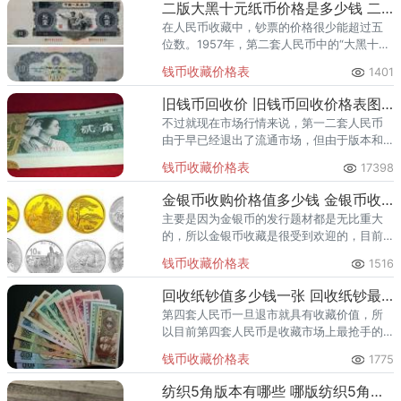
二版大黑十元纸币价格是多少钱 二版大黑十元纸币最新价格表
在人民币收藏中，钞票的价格很少能超过五
位数。1957年，第二套人民币中的“大黑十
元”发行。由于中苏关系的破裂，这一版本的
钱币收藏价格表
1401
人民币很快被召回，造成了非常稀缺的数
量。
旧钱币回收价 旧钱币回收价格表图片大全
不过就现在市场行情来说，第一二套人民币
由于早已经退出了流通市场，但由于版本和
图片众多，故纸币也成为了藏家热衷收藏的
钱币收藏价格表
17398
选择。目前全新的一套第一版人民币市场价
值在300万左右。
金银币收购价格值多少钱 金银币收购最新价格一览表
主要是因为金银币的发行题材都是无比重大
的，所以金银币收藏是很受到欢迎的，目前
收藏金银币的人数也在逐渐增加。相信在未
钱币收藏价格表
1516
来的市场上，这些熊猫纪念金银币价格还会
有更进一步的拓展。
回收纸钞值多少钱一张 回收纸钞最新价格表一览
第四套人民币一旦退市就具有收藏价值，所
以目前第四套人民币是收藏市场上最抢手的
种类之一。
钱币收藏价格表
1775
纺织5角版本有哪些 哪版纺织5角最值钱