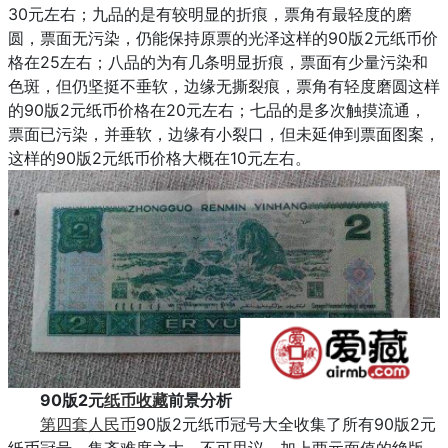
30元左右；九品的是有较明显的折痕，票角有最轻度的磨
圆，票面无污染，仍能保持原票的光泽这样的90版2元纸币价
格在25左右；八品的为有几条明显折痕，票面有少量污染和
色斑，但仍坚挺不垂软，边缘无撕裂痕，票角有轻度磨圆这样
的90版2元纸币价格在20元左右；七品的是多次触摸流通，
票面已污染，并垂软，边缘有小裂口，但未延伸到票面图案，
这样的90版2元纸币价格大概在10元左右。
90版2元
纸币收藏
前景分析
第四套人民币
90版2元纸币冠号大全收集了所有90版2元
纸币冠号，集齐难度之大，不可思议，加上两元面值的绝版，