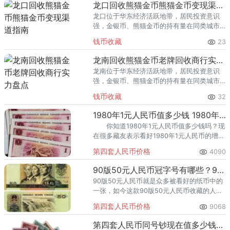
回收渠道里，能精准识别版别溢
龙口回收熊猫金币熊猫金币变现渠道指南
龙口位于华东经济活跃地带，居民投资意识
强，金银币、熊猫金币的持有量在同类城市
里位居前列。每逢金价高位，龙口藏友变现
钱币收藏
23
熊猫金币的需求就明显升温，但鱼龙混杂的
回收渠道里，能精准识别版别溢
龙南回收熊猫金币老牌回收商行实力盘点
龙南位于华东经济活跃地带，居民投资意识
强，金银币、熊猫金币的持有量在同类城市
里位居前列。每逢金价高位，龙南藏友变现
钱币收藏
32
熊猫金币的需求就明显升温，但鱼龙混杂的
回收渠道里，能精准识别版别溢
1980年1元人民币值多少钱 1980年1元单张价值200元？
你知道1980年1元人民币值多少钱吗？现
在很多藏友表示看好1980年1元人民币的增
值，目前1980年1元人民币存世量不多。究竟
第四套人民币价格
4090
1980年1元人民币的市场价格怎么样，我们一
90版50元人民币冠字号有哪些？90版50元人民币现在值多少钱？
90版50元人民币就是众多被看好的纸币中的
一张，如今这款90版50元人民币收藏的人数
与日俱增。
第四套人民币价格
9068
第四套人民币同号钞现在值多少钱？第四套人民币同号钞价格