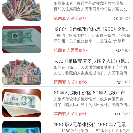
随着第四套人民币同号钞收藏人数的增加，
目前关注第四套人民币同号钞行情的藏友也
越来越多。
第四套人民币价格
10402
1980年2角纸币价格表 1980年2角纸币收藏潜力
1980年2角纸币收到广泛追捧一是由于它是最
早停用，总价值比较小，二是现在2角纸币已
属于绝版币，因为第五套人民币中也没有再
第四套人民币价格
1487
次印发2角纸币。
人民币第四套值多少钱？人民币第四套收藏价值分析
如今在市场上，人民币第四套受到了广泛的
关注，收藏的人数也逐渐增多。人民币第四
套作为旧版人民币，实际上在退市的那一天
第四套人民币价格
1147
起收藏领域就赋予了其很高的收藏价值与非
凡的收藏意义。
80年2元纸币价格 80年2元纸币市场行情
人物肖像设计的惟妙惟肖，线条刻画完美，
是第四套人民币当中的杰出设计。随着第四
套人民币退出流通领域，旧的1980年2元纸币
第四套人民币价格
2863
必然成为钱币收藏家投资收藏的不可或缺的
选择。
1980版2元单张报价 1980年2元最新价格
1980版2元价值 80版2元人民币的在