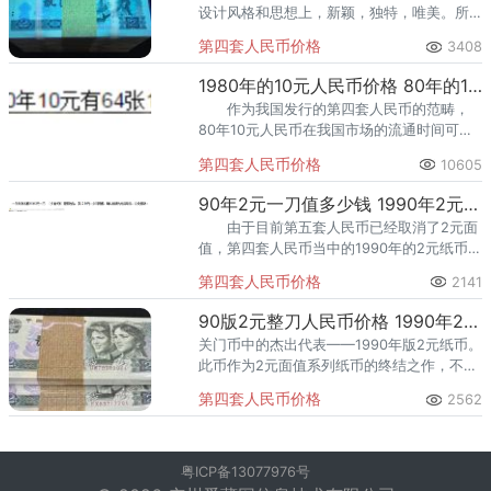
设计风格和思想上，新颖，独特，唯美。所
以80版2元人民币价格就是从审美学的角度来
第四套人民币价格
3408
说，其收藏价值也是极高的!
1980年的10元人民币价格 80年的10元纸币值多少钱
作为我国发行的第四套人民币的范畴，
80年10元人民币在我国市场的流通时间可谓
是最长的，使用范围极其广泛。第四套人民
第四套人民币价格
10605
币中10元受到了极大的关注。
90年2元一刀值多少钱 1990年2元纸币一刀的最新价格
由于目前第五套人民币已经取消了2元面
值，第四套人民币当中的1990年的2元纸币价
格以及行情备受关注，据目前市场上得到的
第四套人民币价格
2141
反馈，这张1990年的两元人民币交易价格大
约在15元左右。
90版2元整刀人民币价格 1990年2元整刀百连最新价格
关门币中的杰出代表——1990年版2元纸币。
此币作为2元面值系列纸币的终结之作，不仅
在设计上体现了时代的特色与风格，更在货
第四套人民币价格
2562
币发行史上留下了浓墨重彩的一笔。其正式
化、规范化的身份，加
粤ICP备13077976号