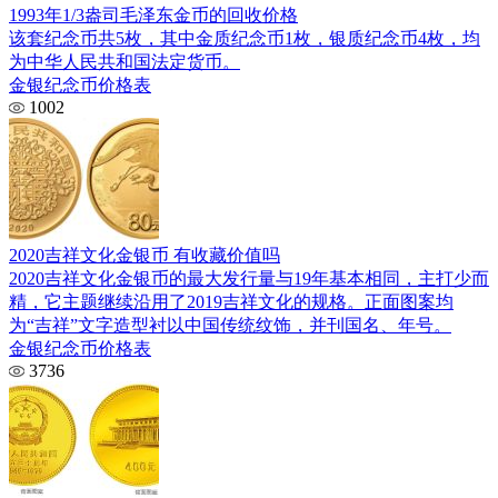
1993年1/3盎司毛泽东金币的回收价格
该套纪念币共5枚，其中金质纪念币1枚，银质纪念币4枚，均
为中华人民共和国法定货币。
金银纪念币价格表
1002
2020吉祥文化金银币 有收藏价值吗
2020吉祥文化金银币的最大发行量与19年基本相同，主打少而
精，它主题继续沿用了2019吉祥文化的规格。正面图案均
为“吉祥”文字造型衬以中国传统纹饰，并刊国名、年号。
金银纪念币价格表
3736