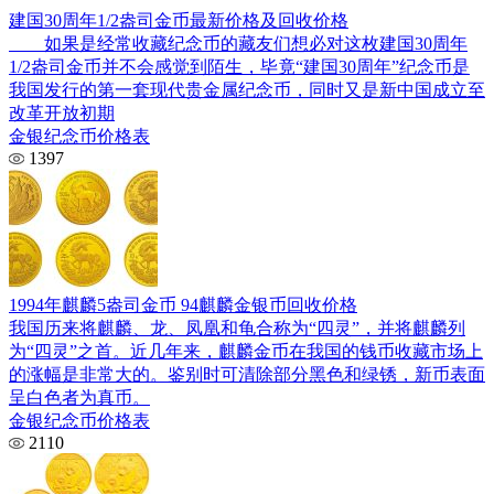
建国30周年1/2盎司金币最新价格及回收价格
如果是经常收藏纪念币的藏友们想必对这枚建国30周年
1/2盎司金币并不会感觉到陌生，毕竟“建国30周年”纪念币是
我国发行的第一套现代贵金属纪念币，同时又是新中国成立至
改革开放初期
金银纪念币价格表
1397
1994年麒麟5盎司金币 94麒麟金银币回收价格
我国历来将麒麟、龙、凤凰和龟合称为“四灵”，并将麒麟列
为“四灵”之首。近几年来，麒麟金币在我国的钱币收藏市场上
的涨幅是非常大的。鉴别时可清除部分黑色和绿锈，新币表面
呈白色者为真币。
金银纪念币价格表
2110