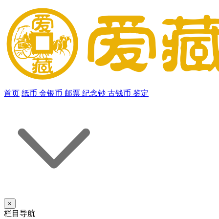
首页
纸币
金银币
邮票
纪念钞
古钱币
鉴定
×
栏目导航