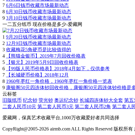
7
6月6日钱币收藏市场最新动态
8
6月30日钱币收藏市场最新动态
9
3月10日钱币收藏市场最新动态
一二五分纸币 现在价格是多少-爱藏网
1
9月20日钱币收藏市场最新动态
2
12月9日钱币收藏市场最新动态
3
收藏梅花5角硬币是比较值得的
4
【熊猫金银币】2019年7月回收价格表
5
【银元】2019年5月9日回收价格表
6
【99版人民币价格表】2018年4月如下，仅供参考
7
【长城硬币价格】2018年12月
8
1960年枣红一角价格，1960年枣红一角价格一览表
9
康银阁50元四连体钞回收价格，康银阁50元四连体钞价格是
云标签
旧版纸币
纪念钞
荧光钞
奥运纪念钞
长城四连体钞大全套
第五
二套人民币10元
第二套人民币3元
第二套人民币2角
第二套人民
爱藏网，保真艺术收藏平台,1000万收藏爱好者共同选择
CopyRight@2005-2026 airmb.com ALL Rights Reser