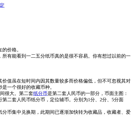
定
在的价格。
，所有能看到一二五分纸币真的是很不容易。你有想过以前的一
其价值虽在短时间内因其数量较多而价格偏低，但不可忽视其对
钞是一个很好的收藏币种。
空间很大。第二套
纸分币
是第二套人民币的一部分，币面主图：
行第二套人民币纸分币，定位辅币。分别为1分、2分、5分面
。
1日为纸分币集中兑换期，此期间已逐渐加快转为收藏品，收藏者、爱