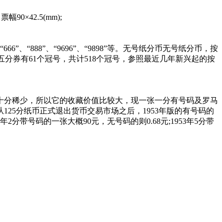
×42.5(mm);
888”、“9696”、“9898”等。无号纸分币无号纸分币，按
，五分券有61个冠号，共计518个冠号，参照最近几年新兴起的按
留存量十分稀少，所以它的收藏价值比较大，现一张一分有号码及罗马
125分纸币正式退出货币交易市场之后，1953年版的有号码的
2分带号码的一张大概90元，无号码的则0.68元;1953年5分带