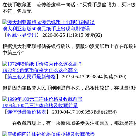
在钱币收藏圈，流传着这样一句话：“买裸币是赌眼力，买评
不符、售后无
澳大利亚新版50澳元纸币上出现印刷错误
【
收藏业界资讯
】
2026-06-25 11:19:15
阅读(92)
根据澳大利亚联邦储备银行确认，新版50澳元纸币上存在印刷
中第三个“
1972年5角纸币价格为什么这么高？
【
第三套人民币最新价格
】
2019-05-13 09:38:44
阅读(3020)
但是因为第四套人民币刚刚退市不久，品相比较好，存世量也比
1999年100元三连体价格及收藏前景
【
连体钞最新价格表
】
2019-04-17 10:03:53
阅读(2654)
在收藏市场上，有一块新领域备受关注和喜爱，那就是连体