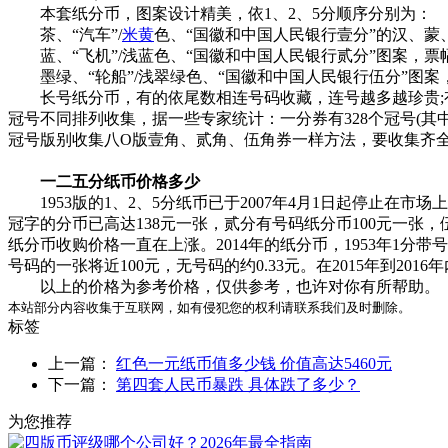
本套纸分币，图案设计精美，依1、2、5分顺序分别为：
茶、“汽车”/
米黄
色、“国徽和中国人民银行壹分”的汉、蒙、维
蓝、“飞机”/浅蓝色、“国徽和中国人民银行贰分”图案，票幅95×
墨绿、“轮船”/浅翠绿色、“国徽和中国人民银行伍分”图案，票幅1
长号纸分币，有的依尾数相连号码收藏，连号越多越珍贵;有的一、二
冠号不同排列收集，据一些专家统计：一分券有328个冠号(其中
冠号版别收集八O版壹角、贰角、伍角券一样方法，要收集齐
一二五分纸币价格多少
1953版的1、2、5分纸币已于2007年4月1日起停止在市
冠字的分币已高达138元一张，贰分有号码纸分币100元一张，
纸分币收购价格一直在上涨。2014年的纸分币，1953年1分带号码
号码的一张将近100元，无号码的约0.33元。在2015年到20
以上的价格为参考价格，仅供参考，也许对你有所帮助。
本站部分内容收集于互联网，如有侵犯您的权利请联系我们及时删除。
标签
上一篇：
红色一元纸币值多少钱 价值高达5460元
下一篇：
第四套人民币暴跌 具体跌了多少？
为您推荐