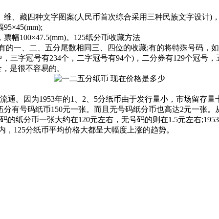
、藏四种文字图案(人民币首次综合采用三种民族文字设计)，票幅90
45(mm);
00×47.5(mm)。125纸分币收藏方法
、五分尾数相同三、四位的收藏;有的将特殊号码，如“666”、“
，三字冠号有234个，二字冠号有94个)，二分券有129个冠号
全，是很不容易的。
场上流通。因为1953年的1、2、5分纸币由于发行量小，市场
伍分有号码纸币150元一张。而且无号码纸分币也高达2元一张。从
的纸分币一张大约在120元左右，无号码的则在1.5元左右;1953年
16年内，125分纸币平均价格大都呈大幅度上涨的趋势。