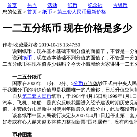
首页
热点
活动
纸币
纪念钞
古钱币
您的位置 >
首页
>
纸币
>
第三套人民币最新价格
一二五分纸币 现在价格是多少
作者:收藏爱好者
2019-10-15 13:47:50
说到纸币，现在基本基础不到分值的面值了，不管是一分的
说到
纸币
，现在基本基础不到分值的面值了，不管是一分
二五分纸币在现在值多少钱吗？今天小编就给大家讲讲一二五
一二五分纸币
国家在2000年，1分、2分、5
分币
八连体
钞正式由中央人民
于我国分币的特殊价值即是我国唯一的八连钞，日后升值空间
自从
第二套人民币
纸币，于1964年4月15日到1999
汽车、飞机、轮船，是真实反映我国进入经济建设时期历史见证物
值。本套纸分币是新中国使用年限最久的纸分币，此后都没有
该套纸币中国人民银行决定从2007年4月1日起停止第二套人民
好者或有心人越来越多将整刀整捆新票“囤积居奇”，没有向银
币种图案