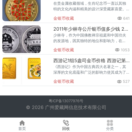
在贵金属收藏领域，生肖纪念币一直以其独
特的文化内涵和精美的设计深受藏家喜爱。
其中，2013年发行的蛇年5盎司彩金币，以其
金银币收藏
641
限量发行、成色优良和寓意吉祥等特点，成
为了收藏界的一大亮点。
2011年少林寺公斤银币值多少钱 2011年1公斤中岳庙银币价格
少林寺，作为中国佛教禅宗祖庭和中国功夫
的发源地，因其独特的地位和影响力，在
2010年被联合国科教文组织列为世界文化遗
金银币收藏
1053
产。为了纪念这一重要时刻，中国人民银行
在2011年发行了少林寺公
西游记1组5盎司金币价格 西游记第1组5盎司金币值多少钱
《西游记》作为中国古典四大名著之一，其
深厚的文化底蕴和广泛的影响力使其成为了
纪念币设计的热门题材。为响应国家“文化兴
金银币收藏
527
国”战略号召，纪念中国古典文学名著《西游
记》作者吴承恩诞辰，中国
粤ICP备13077976号
© 2026 广州爱藏网信息技术有限公司
首页
回收
分类