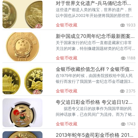
对于世界文化遗产-兵马俑纪念币（1组）背后的历史，你知道多少？
这些遗产都是人类的瑰宝，世界的遗产，所
以中国也从2002年开始便将我国的那些世界
文化遗产搬上纪念币，而今天给大家介绍的
金银币收藏
1933
就是世界文化遗产-兵马俑纪念币（1组）。
新中国成立70周年纪念币最新图案公布，发行日期终于曝光
关于国家发行的纪念币一直都是藏家们非常
关注的对象，特别像建国题材类的纪念币可
以说一直都是收藏市场的热门币种，所以每
金银币收藏
1188
次发行的建国纪念币都一直深受藏家的关
注，而最近将要发行的新中
金银币收藏价值怎么样？金银币值不值得收藏？
在1979年的时候，由国务院授权给中国人民
银行而发行了我国第一套纪念币金币建国30
周年纪念金币，由此也开始掀开了我国贵金
金银币收藏
2375
属纪念币发展历史的序幕。
夸父追日彩金币价格 夸父追日1/2盎司彩金币拍卖价格情况
据悉夸父追日的故事作为我国早期的民
间神话故事，已在民间广为流传。而为了铭
记和宣扬古代劳动人民征服大自然的英雄气
金银币收藏
1743
概和为后人造福的精神，传承中国的传统文
化，中国人民银行于2002年
2013年蛇年5盎司彩金币价格 2013年蛇年5盎司彩金币多少钱