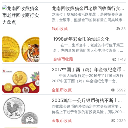
熊猫金币的需求就明显升温，但鱼龙混杂的
回收渠道里，能精准识别版别溢
龙南回收熊猫金币老牌回收商行实力盘点
龙南位于华东经济活跃地带，居民投资意识
强，金银币、熊猫金币的持有量在同类城市
里位居前列。每逢金价高位，龙南藏友变现
钱币收藏
38
熊猫金币的需求就明显升温，但鱼龙混杂的
回收渠道里，能精准识别版别溢
1998虎年彩金币的灿烂文化
在十二生肖当中，老虎的排行位于第三
名，虎的形象在我们国人心中地位崇高，人
们对于凶猛的老虎有一种天然的崇拜之情，
金银币收藏
1743
虎是守护神的化身，代表着稳定、勇猛和生
机，在漫长的历史当中，
2017中国丁酉（鸡）年金银纪念币详细发行信息
中国人民银行定于2016年11月16日发行
2017中国丁酉（鸡）年金银纪念币一套。该
套纪念币共17枚，其中金质纪念币10枚，银
金银币收藏
5592
质纪念币7枚，均为中华人民共和国法定货
币。
2005鸡年一公斤银币价格不断上涨，建议整套收藏
而收藏金银币的时候稳定性本身就很重要，
价格上下过于夸张的有投资风险，所以2005
鸡年一公斤银币是一个很值得收藏的币种。
金银币收藏
2339