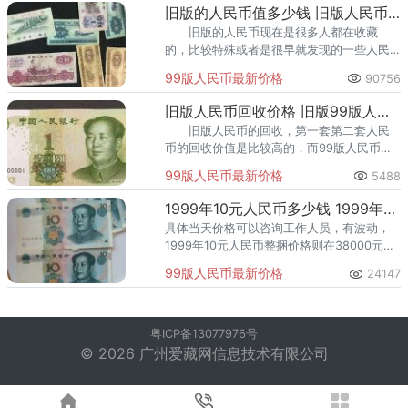
收藏价值的人民币才值得入手。
旧版的人民币值多少钱 旧版人民币最全价格表
旧版的人民币现在是很多人都在收藏
的，比较特殊或者是很早就发现的一些人民
币价值是比较高的。但是并不是所有旧版的
99版人民币最新价格
90756
人民币都很值钱。接下来我们来看看现在的
旧版的人民币值多少钱？
旧版人民币回收价格 旧版99版人民币回收价格表图
旧版人民币的回收，第一套第二套人民
币的回收价值是比较高的，而99版人民币的
时间距离我是很近的，如今，现在人们手中
99版人民币最新价格
5488
的第五套人民币（除一元券外），1999年版
的几乎难以找到，这也使
1999年10元人民币多少钱 1999年10元人民币单张价格
具体当天价格可以咨询工作人员，有波动，
1999年10元人民币整捆价格则在38000元左
右。
99版人民币最新价格
24147
粤ICP备13077976号
© 2026 广州爱藏网信息技术有限公司