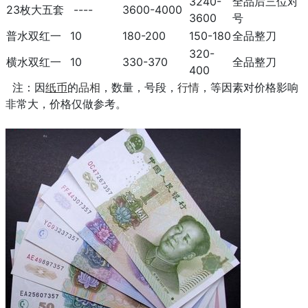
3240-
全品后三位对
23枚大五套
----
3600-4000
3600
号
普水双红一
10
180-200
150-180
全品整刀
320-
横水双红一
10
330-370
全品整刀
400
注：因
纸币
的
品相
，数量，号段，
行情
，等因素对价格影响
非常大，价格仅做参考。