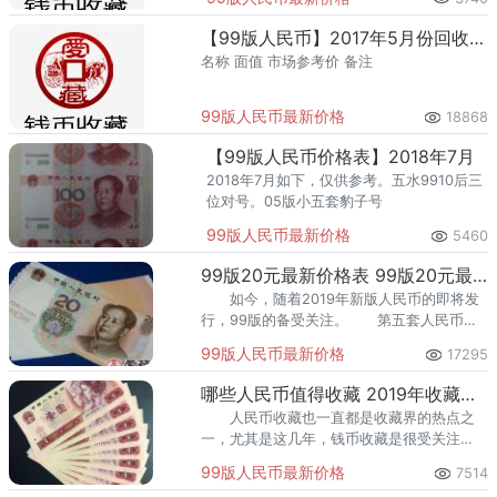
【99版人民币】2017年5月份回收价格表
名称 面值 市场参考价 备注
99版人民币最新价格
18868
【99版人民币价格表】2018年7月
2018年7月如下，仅供参考。五水9910后三
位对号。05版小五套豹子号
99版人民币最新价格
5460
99版20元最新价格表 99版20元最新市场价格是多少？
如今，随着2019年新版人民币的即将发
行，99版的备受关注。 第五套人民币当
中就有很多纸币是有一定投资潜力的，99版
99版人民币最新价格
17295
纸币是其中佼佼者。
哪些人民币值得收藏 2019年收藏的热点人民币
人民币收藏也一直都是收藏界的热点之
一，尤其是这几年，钱币收藏是很受关注
的，不少藏友热衷于收藏各种人民币。大家
99版人民币最新价格
7514
收藏人民币，首次要看收藏价值高不高，有