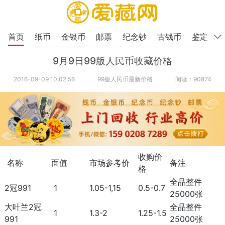
首页
纸币
金银币
邮票
纪念钞
古钱币
鉴定
9月9日99版人民币收藏价格
2016-09-09 10:02:56
99版人民币最新价格
阅读：90874
收购价
名称
面值
市场参考价
备注
格
全品整件
2冠991
1
1.05-1,15
0.5-0.7
25000张
大叶兰2冠
全品整件
1
1.3-2
1.25-1.5
991
25000张