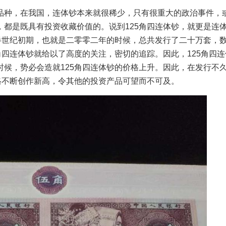
品种，在我国，连体钞本来就很稀少，只有很重大的政治事件，
都是既具有投资收藏价值的。说到125角四连体钞，就更是连
半世纪初期，也就是二零零二年的时候，总共发行了二十万套，
角四连体钞就给以了高度的关注，密切的追踪。因此，125角四
候，势必会造就125角四连体钞的价格上升。因此，在发行不
格不断创作新高，令其他的投资产品可望而不可及。