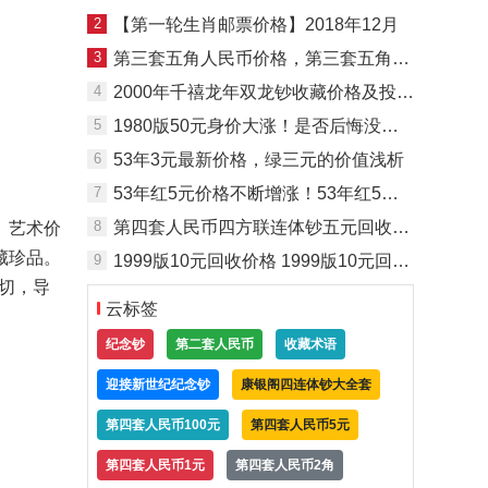
2
【第一轮生肖邮票价格】2018年12月
3
第三套五角人民币价格，第三套五角人民币最新价格一览表
4
2000年千禧龙年双龙钞收藏价格及投资浅析
5
1980版50元身价大涨！是否后悔没有购入1980版50元
6
53年3元最新价格，绿三元的价值浅析
7
53年红5元价格不断增涨！53年红5元发展前景一片光明
8
第四套人民币四方联连体钞五元回收价格
、艺术价
藏珍品。
9
1999版10元回收价格 1999版10元回收价格表
裁切，导
云标签
纪念钞
第二套人民币
收藏术语
迎接新世纪纪念钞
康银阁四连体钞大全套
第四套人民币100元
第四套人民币5元
第四套人民币1元
第四套人民币2角