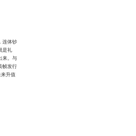
，连体钞
就是礼
出来。与
装帧发行
未来升值