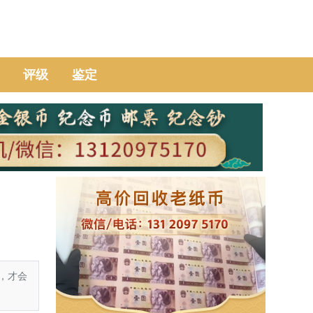
评级
鉴定
，才会