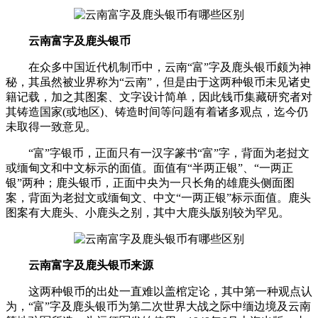
云南富字及鹿头银币
在众多中国近代机制币中，云南“富”字及鹿头银币颇为神
秘，其虽然被业界称为“云南”，但是由于这两种银币未见诸史
籍记载，加之其图案、文字设计简单，因此钱币集藏研究者对
其铸造国家(或地区)、铸造时间等问题有着诸多观点，迄今仍
未取得一致意见。
“富”字银币，正面只有一汉字篆书“富”字，背面为老挝文
或缅甸文和中文标示的面值。面值有“半两正银”、“一两正
银”两种；鹿头银币，正面中央为一只长角的雄鹿头侧面图
案，背面为老挝文或缅甸文、中文“一两正银”标示面值。鹿头
图案有大鹿头、小鹿头之别，其中大鹿头版别较为罕见。
云南富字及鹿头银币来源
这两种银币的出处一直难以盖棺定论，其中第一种观点认
为，“富”字及鹿头银币为第二次世界大战之际中缅边境及云南