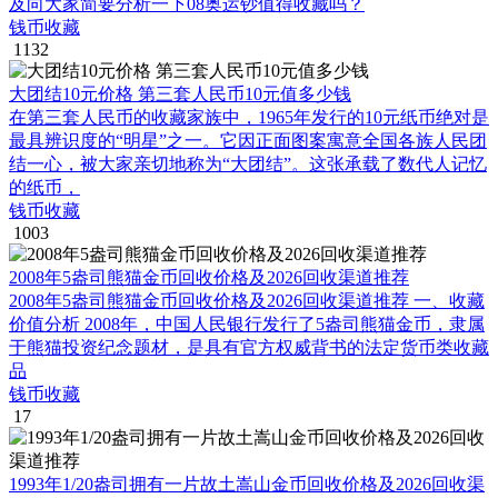
及向大家简要分析一下08奥运钞值得收藏吗？
钱币收藏
1132
大团结10元价格 第三套人民币10元值多少钱
在第三套人民币的收藏家族中，1965年发行的10元纸币绝对是
最具辨识度的“明星”之一。它因正面图案寓意全国各族人民团
结一心，被大家亲切地称为“大团结”。这张承载了数代人记忆
的纸币，
钱币收藏
1003
2008年5盎司熊猫金币回收价格及2026回收渠道推荐
2008年5盎司熊猫金币回收价格及2026回收渠道推荐 一、收藏
价值分析 2008年，中国人民银行发行了5盎司熊猫金币，隶属
于熊猫投资纪念题材，是具有官方权威背书的法定货币类收藏
品
钱币收藏
17
1993年1/20盎司拥有一片故土嵩山金币回收价格及2026回收渠