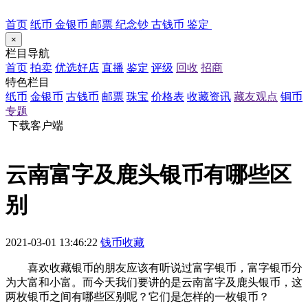
首页
纸币
金银币
邮票
纪念钞
古钱币
鉴定
×
栏目导航
首页
拍卖
优选好店
直播
鉴定
评级
回收
招商
特色栏目
纸币
金银币
古钱币
邮票
珠宝
价格表
收藏资讯
藏友观点
铜币
专题
下载客户端
云南富字及鹿头银币有哪些区
别
2021-03-01 13:46:22
钱币收藏
喜欢收藏银币的朋友应该有听说过富字银币，富字银币分
为大富和小富。而今天我们要讲的是云南富字及鹿头银币，这
两枚银币之间有哪些区别呢？它们是怎样的一枚银币？