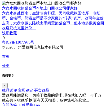
六盘水回收熊猫金币本地上门回收公司哪家好
六盘水身处西南，生活节奏舒缓、民间收藏氛围浓厚，老纸
币、金银币、熊猫金币是不少家庭的“传家”资产。这两年金价
走高，六盘水藏友陆续出手闲置熊猫金币，但本地多数黄金回
收店只按克重计价，
钱币收藏
9
粤ICP备13077976号
© 2026 广州爱藏网信息技术有限公司
首页
分类
您想要？
×
藏品送评
宝贝鉴定
买卖藏品
爱藏网能满足您一切关于收藏的需求
现在就加入吧，与千万
藏友共享收藏乐趣
更有天天抽奖，各种壕礼等您拿...
立即体验
下载爱藏App