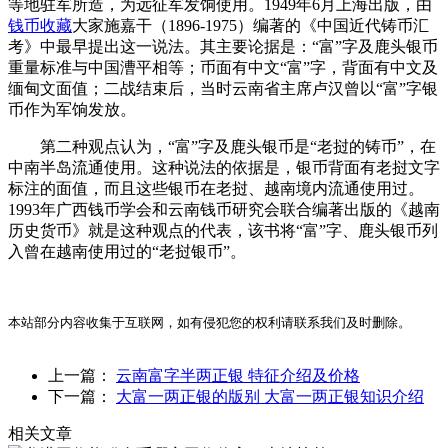
等地驻军所造，为远征军发饷使用。1949年6月上海出版，由
钱币收藏
大家施嘉干（1896-1975）编著的《中国近代铸币汇
考》中最早提出这一说法。其主要论据是：“富”字及鹿头银币
重量标准与中国漕平相等；币面有中文“富”字，背面有中文及
缅甸文面值；二战结束后，当时云南省主席卢汉曾以“富”字银
币作为军饷发放。
第二种观点认为，“富”字及鹿头银币是“老挝的铸币”，在
中南半岛流通使用。这种说法的依据是，银币背面有老挝文字
标注的面值，而且这些银币在老挝、越南境内流通使用过。
1993年广西钱币学会和云南钱币研究会联合编著出版的《越南
历史货币》就是这种观点的代表，该书将“富”字、鹿头银币列
入曾在越南使用过的“老挝银币”。
本站部分内容收集于互联网，如有侵犯您的权利请联系我们及时删除。
上一篇：
云南富字半两正银 特征介绍及价格
下一篇：
大富一两正银的版别 大富一两正银知识介绍
相关文章