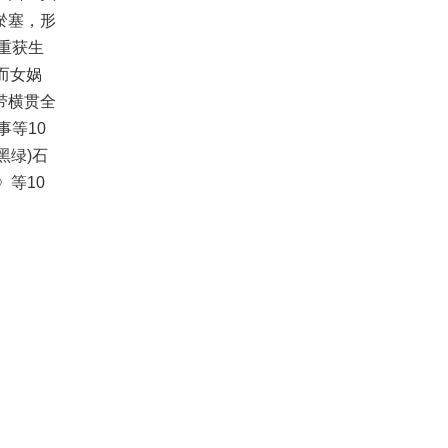
淤塞，形
重获生
而女娲
带横贯全
等10
黑绿)石
》等10