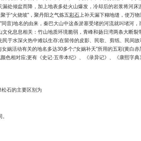
天漏处倾盆而降，加上地表多处火山爆发，冷却后的岩浆将河床
聚于“火烧坡”，聚丹阳之气炼五
彩石
上补天漏下糊地缝，使万物
与“竹”同音)地名的由来，秦巴大山中这条淤塞受堵的河流就叫堵河，
山文化息息相关：竹山地质环境脆弱，青峰和扬日湾两条大断裂
民于水深火热中难以生存;在留传的皮影、民歌、剪纸、民间故事
女娲活动有关的地名多达30多个;“女娲补天”所用的五彩(黄白赤
颜色相对应;更有《史记·五帝本纪》、《录异记》、《康熙字典
绿松石的主要区别为
同。