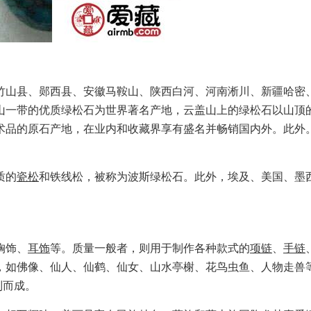
山县、郧西县、安徽马鞍山、陕西白河、河南淅川、新疆哈密
山一带的优质绿松石为世界著名产地，云盖山上的绿松石以山顶
术品的原石产地，在业内和收藏界享有盛名并畅销国内外。此外
质的
瓷松
和铁线松，被称为波斯绿松石。此外，埃及、美国、墨
胸饰、
耳饰
等。质量一般者，则用于制作各种款式的
项链
、
手链
，如佛像、仙人、仙鹤、仙女、山水亭榭、花鸟虫鱼、人物走兽
制而成。