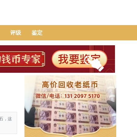
评级
鉴定
石，这