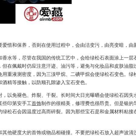
爱惜和保养，否则在使用过程中，会由洁变污，由亮变暗，由
香水等，尽管在我国的传统工艺中，会给绿松石表面涂上一层
，但在佩戴时仍应注意汗迹、油污等，避免与化妆品和皮肤油脂
免用重液测密度，因为三溴甲烷、二碘甲烷会使绿松石变色。绿
和酒精等接触，以防顺孔隙渗入宝石变色。
，以免褪色、炸裂、干裂。长时间大日光曝晒会使绿松石因失
某些印第安手工
首饰
制作的很精美，修理费也很昂贵。但是银的
的绿松石会因温度过高而碎裂。因为那些宝石是和金属材料粘接
其他硬度大的首饰或物品相碰撞。不要把绿松石放入超声波清