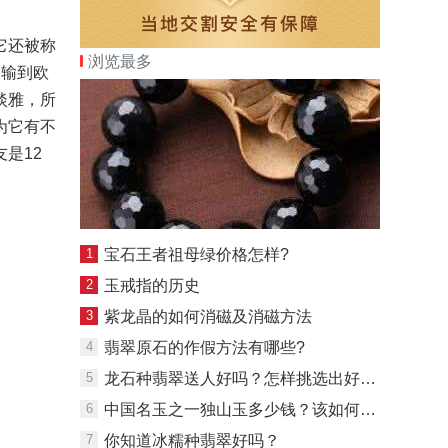
它还被称
浏览最多
运输到欧
淡雅，所
为它有不
是12
1
宝石王者祖母绿价格怎样?
2
玉戒指的历史
3
紫龙晶的如何消磁及消磁方法
4
翡翠原石的作假方法有哪些?
5
龙石种翡翠送人好吗？怎样挑选出好的龙石种翡翠？
6
中国名玉之一独山玉多少钱？该如何鉴别？
7
你知道冰糯种翡翠好吗？