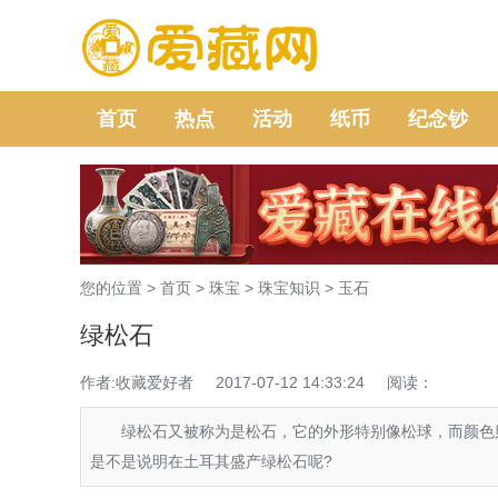
首页
热点
活动
纸币
纪念钞
您的位置 >
首页
>
珠宝
>
珠宝知识
>
玉石
绿松石
作者:收藏爱好者
2017-07-12 14:33:24
阅读：
绿松石又被称为是松石，它的外形特别像松球，而颜色则
是不是说明在土耳其盛产绿松石呢?