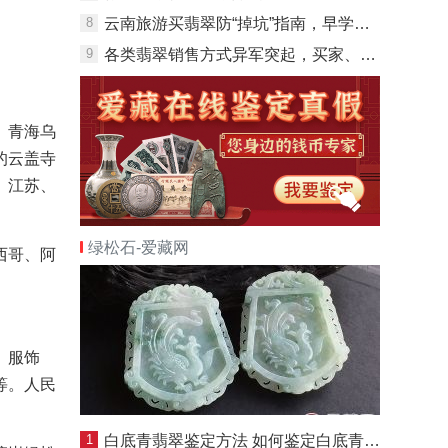
8
云南旅游买翡翠防“掉坑”指南，早学会就不用被坑了
9
各类翡翠销售方式异军突起，买家、卖家又该如何选择？
、青海乌
的云盖寺
。江苏、
绿松石-爱藏网
西哥、阿
、服饰
等。人民
1
白底青翡翠鉴定方法 如何鉴定白底青翡翠