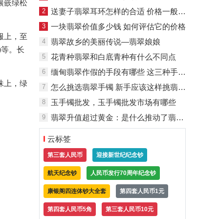
镶嵌绿松
2
送妻子翡翠耳环怎样的合适 价格一般是多少
3
一块翡翠价值多少钱 如何评估它的价格
服上，至
4
翡翠故乡的美丽传说—翡翠娘娘
)等。长
5
花青种翡翠和白底青种有什么不同点
6
缅甸翡翠作假的手段有哪些 这三种手段最常见
珠上，绿
7
怎么挑选翡翠手镯 新手应该这样挑翡翠手镯
8
玉手镯批发，玉手镯批发市场有哪些
9
翡翠升值超过黄金：是什么推动了翡翠价格飙升
云标签
第三套人民币
迎接新世纪纪念钞
航天纪念钞
人民币发行70周年纪念钞
康银阁四连体钞大全套
第四套人民币1元
第四套人民币5角
第三套人民币10元