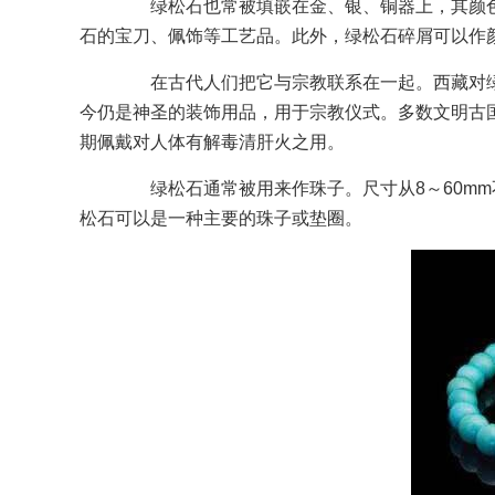
绿松石也常被填嵌在金、银、铜器上，其颜色
石的宝刀、佩饰等工艺品。此外，绿松石碎屑可以作
在古代人们把它与宗教联系在一起。西藏对绿
今仍是神圣的装饰用品，用于宗教仪式。多数文明古国
期佩戴对人体有解毒清肝火之用。
绿松石通常被用来作珠子。尺寸从8～60mm
松石可以是一种主要的珠子或垫圈。