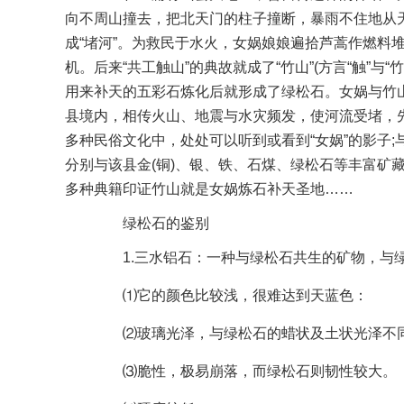
向不周山撞去，把北天门的柱子撞断，暴雨不住地从
成“堵河”。为救民于水火，女娲娘娘遍拾芦蒿作燃料堆
机。后来“共工触山”的典故就成了“竹山”(方言“触”
用来补天的五彩石炼化后就形成了绿松石。女娲与竹
县境内，相传火山、地震与水灾频发，使河流受堵，先
多种民俗文化中，处处可以听到或看到“女娲”的影子;与
分别与该县金(铜)、银、铁、石煤、绿松石等丰富矿藏
多种典籍印证竹山就是女娲炼石补天圣地……
绿松石的鉴别
1.三水铝石：一种与绿松石共生的矿物，与
⑴它的颜色比较浅，很难达到天蓝色：
⑵玻璃光泽，与绿松石的蜡状及土状光泽不
⑶脆性，极易崩落，而绿松石则韧性较大。