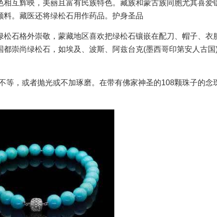
相互辉映，美丽且富有民族特色。藏族和蒙古族同胞尤其喜爱
颜料。藏医还将绿松石用作药品。护身圣品
松石格外崇敬，蒙藏地区喜欢把绿松石镶嵌在配刀、帽子、衣
都崇尚绿松石，如埃及、波斯、阿兹台克(墨西哥印第安人古国
不等，或者抛光或不加琢磨。在带有佛家神圣的108颗珠子的念