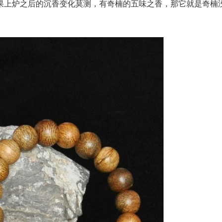
果上炉之后的沉香变化莫测，有奇楠的五味之香，那它就是奇楠
。