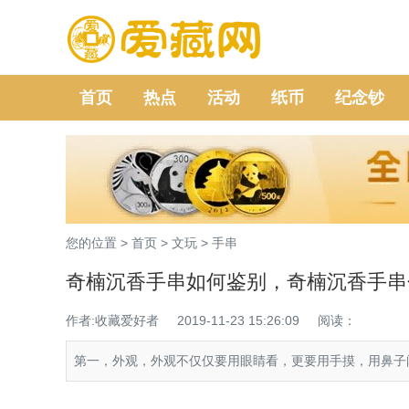
首页
热点
活动
纸币
纪念钞
您的位置 >
首页
>
文玩
>
手串
奇楠沉香手串如何鉴别，奇楠沉香手串
作者:收藏爱好者
2019-11-23 15:26:09
阅读：
第一，外观，外观不仅仅要用眼睛看，更要用手摸，用鼻子