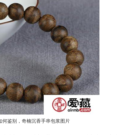
如何鉴别，奇楠沉香手串包浆图片