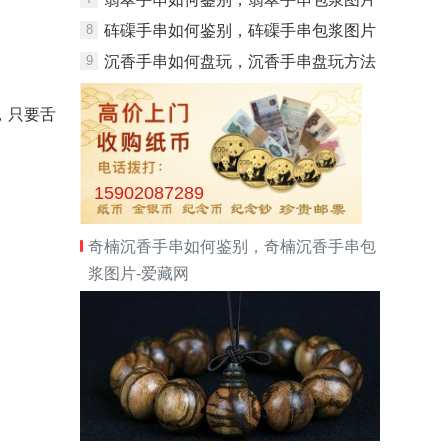
8
砗磲手串如何鉴别，砗磲手串包浆图片
9
沉香手串如何盘玩，沉香手串盘玩方法
，只要舌
15902087289
奇楠沉香手串如何鉴别，奇楠沉香手串包
浆图片-爱藏网