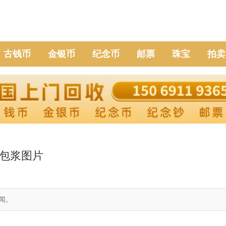
古钱币
金银币
纪念币
邮票
珠宝
拍卖
包浆图片
闻。