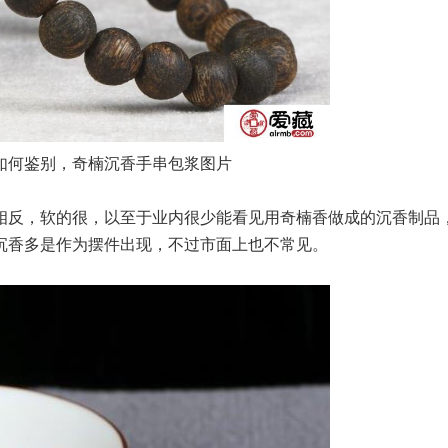
如何鉴别，奇楠沉香手串包浆图片
相反，软的很，以至于业内很少能看见用奇楠香做成的沉香制品
沉香多是作为摆件出现，不过市面上也不常见。