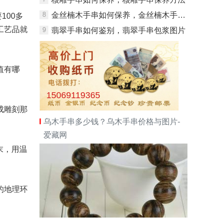
8
金丝楠木手串如何保养，金丝楠木手串保养方法
100多
工艺品就
9
翡翠手串如何鉴别，翡翠手串包浆图片
值有哪
15069119365
成雕刻那
乌木手串多少钱？乌木手串价格与图片-
爱藏网
末，用温
的地理环