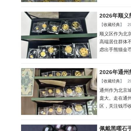
2026年顺
【
收藏经典
】
2
顺义区作为北
高端居住群体
虑出手熊猫金
2026年通
【
收藏经典
】
2
通州作为北京
庞大。走在通
区，关注钱币
佩戴黑曜石