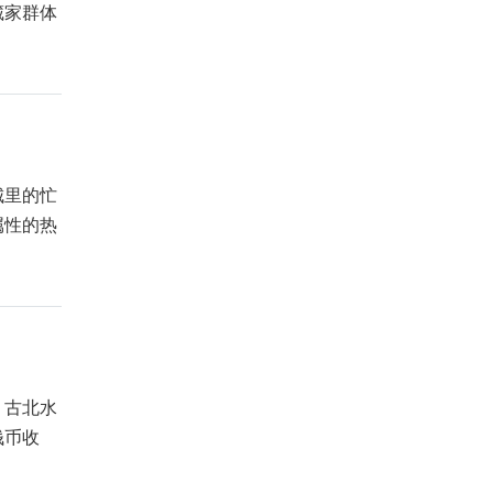
藏家群体
城里的忙
属性的热
，古北水
钱币收