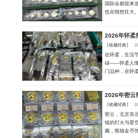
国际会都迎来
也在悄然壮大
2026年怀
【
收藏经典
】
2
在怀柔，生活
碌——怀柔人
门品种，在怀
2026年密
【
收藏经典
】
2
密云，北京东
镇的灯火与星
藏，熊猫金币