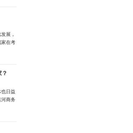
续发展，
藏家在考
家？
体也日益
运河商务