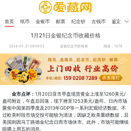
首页
纸币
金银币
邮票
纪念钞
古钱币
鉴定
1月21日金银纪念币收藏价格
2014-01-21 08:59:53
金银纪念币价格表
阅读：1076
金市点评：
1月20日亚市早盘现货黄金上涨至1260美元/
盎司附近，午盘后回落，现下挫至1253美元/盎司。日内市场
聚焦中国第四季度及2013年GDP等一系列宏观经济数据。不
过欧美时段市场交投可能较为清淡，因缺乏欧美重磅数据，且
美国则因马丁路德金纪念日而市场休市。此外，市场可能继续
咀嚼上周五的消息。