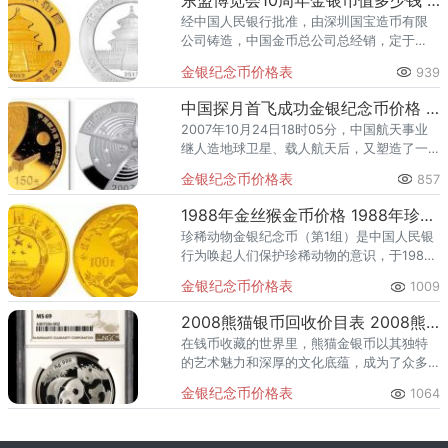
东盟博览会10周年金银币值多少钱 东盟博览会10周年金银币最新价格
经中国人民银行批准，由深圳国宝造币有限
公司铸造，中国金币总公司总经销，定于
2013年9月1日发行中国-东盟博览会10周年熊
金银纪念币价格表
939
猫加字金银纪念币一套。该套纪念币共2枚，
其中金币1枚，银币
中国探月首飞成功金银纪念币价格 中国探月首飞成功金银纪念币市面价格
2007年10月24日18时05分，中国航天事业
继人造地球卫星、载人航天后，又塑造了一
个新的里程碑——探月工程。嫦娥一号探测
金银纪念币价格表
857
器从西昌卫星发射中心成功升空，并准确地
进入了预定轨道。同
1988年金丝猴金币价格 1988年珍稀动物金丝猴金币回收价格
珍稀动物金银纪念币（第1组）是中国人民银
行为唤起人们保护珍稀动物的意识，于1988
年发行的一套贵金属纪念币。该套纪念币共3
金银纪念币价格表
1009
枚，其中金质纪念币共1枚，银质纪念币共2
枚，均为中华人民共
2008熊猫银币回收价目表 2008熊猫银币收藏价值
在钱币收藏的世界里，熊猫金银币以其独特
的艺术魅力和深厚的文化底蕴，成为了众多
藏友追捧的珍品。特别是2008年熊猫银币，
金银纪念币价格表
1064
不仅代表了那一年的时光印记，更是中国贵
金属纪念币制作技艺的杰出