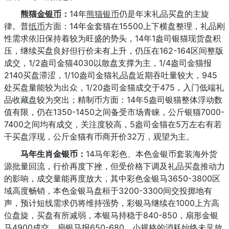
熊猫
金银币
：
14年
熊猫银币
仍是年末礼品买盘的主旋
律。普
纸币
方面：14年金套猫在15500上下横盘整理，礼品刚
性需求依旧保持着较为旺盛的势头，14年1盎司银猫现货盘积
压，继续买盘良好但行价未有上升，仍压在162-164区间整版
成交，1/2盎司金猫4030以散盘支撑为主，1/4盎司金猫报
2140买盘滞涩，1/10盎司金猫礼品盘近期吞吐量较大，945
处买盘量能较为出众，1/20盎司金猫成交于475，入门低端礼
品收藏盘较为突出；精制币方面：14年5盎司银猫整体浮动数
值有限，仍在1350-1450之间备受市场青睐，公斤银猫7000-
7400之间均有成交，关注度较高，5盎司金猫在5万左右有若
干买盘浮现，公斤金猫有币商开价32万，观望为主。
马年生肖金银币：
14马年彩色、本色金银币套装海外货
源批量回流，行价再度下挫，但受价格下调及礼品买盘推动力
的影响，成交量能再度放大，其中彩色金银马3650-3800区
域高度畅销，本色金银马盘桓于3200-3300间交投掷地有
声，预计短线需求仍将维持强势，彩银马继续在1000上方高
位盘旋，买盘有所减弱，本银马持稳于840-850，扇形金银
马4900成交，扇银马报650-680，小规格的消耗始终未见放