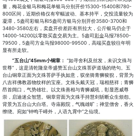
量，梅花金银马和梅花单银马分别开价15300-15400和780-
800区间，近期价格仅有窄幅波动、基本持平，交投流量较为
凝滞，5盎司彩银马和5盎司方银马分别开价3580-3700和
3480-3580左右，卖盘开价差距有所拉大，公斤银马仍企于
14000-14200以零散买盘交易为主。5盎司
彩金
马报78500-
79500，5盎司方金马报98000-99500，高端买盘较往年明
显有所走软。
“五台山”45mm小铜章：
“如寻舍利及丝发，未识文殊与
世尊”，这是清乾隆皇帝盛赞五台山文殊菩萨道场的绝句。五
台山铜章正面为文殊菩萨手执如意，驭坐骑青狮狻猊，背景为
八吉祥佛教器物纹样的宝座。文殊头戴天冠，瑞相慈祥；青狮
昂首阔口，气势雄壮。以文殊善相与青狮威吼，彰显恩威尊
崇，启迪迷众智慧。铜章背面为文殊手持慧剑斩断众生烦怨。
背景为五台山大白塔。寺庙殿院，气魄雄旷；禅堂僧舍，香火
缭绕。宛如“钟鸣千嶂外，人语九霄中”之仙境。