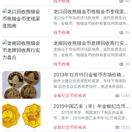
钱币收藏
40
熊猫金币的需求就明显升温，但鱼龙混杂的
回收渠道里，能精准识别版别溢
龙口回收熊猫金币熊猫金币变现渠道指南
龙口位于华东经济活跃地带，居民投资意识
强，金银币、熊猫金币的持有量在同类城市
里位居前列。每逢金价高位，龙口藏友变现
钱币收藏
35
熊猫金币的需求就明显升温，但鱼龙混杂的
回收渠道里，能精准识别版别溢
龙南回收熊猫金币老牌回收商行实力盘点
龙南位于华东经济活跃地带，居民投资意识
强，金银币、熊猫金币的持有量在同类城市
里位居前列。每逢金价高位，龙南藏友变现
钱币收藏
39
熊猫金币的需求就明显升温，但鱼龙混杂的
回收渠道里，能精准识别版别溢
2013年12月15日金银币市场价格走势
操作上建议投资者暂时观望，等待下周美联
储 议息会议后再有所动作。激进者依据技术
面短线操作，日内可选择区间操作。
金银纪念币价格表
1245
2015中国乙未（羊）年金银纪念币1公斤梅花形金质纪念币
2015年羊年，我国发行了相应的金银
币，其中，2015中国乙未羊年1公斤梅花形金
质纪念币为精制币，含纯金1公斤，外接圆直
金银纪念币价格表
1320
径100毫米，面额10000元，成色99.9%，最