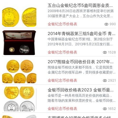
大发行
五台山金银纪念币5盎司圆形金质纪念币
2009年6月26日在西班牙塞维利亚举行的第
33届世界遗产大会上，五台山作为文化景观
正式列入《世界遗产名录》。
金银纪念币价格表
990
2014年青铜器第三组5盎司金币 青铜器三组金币价格
中国青铜器金银纪念币第1组、第2组分别于
2012年8月31日、2013年5月23日发行面
市。该套纪念币共5枚，其中金币2枚，银币3
金银纪念币价格表
1528
枚，均为中华人民共和国法定货币。
2017熊猫金币回收价目表 2017年熊猫金币现价
熊猫金银币相信大家都不陌生，它是我国贵
金属纪念币的领军品种，受到很多收藏爱好
者的追捧。该套金银币的设计师为币中的国
金银纪念币价格表
2921
宝大熊猫起了一个好听吉利的名字：好运。
金银币回收价格表2023 金银币最新收藏价格
金银币是一种具有很高历史价值的收藏品，
随着市场的发展和供需的变化，金银币回收
价格也在不断的波动和变化。影响金银币回
金银纪念币价格表
1652
收价格的因素1、市场行情是影响金银币回收
价格的重要因素。市场行情受