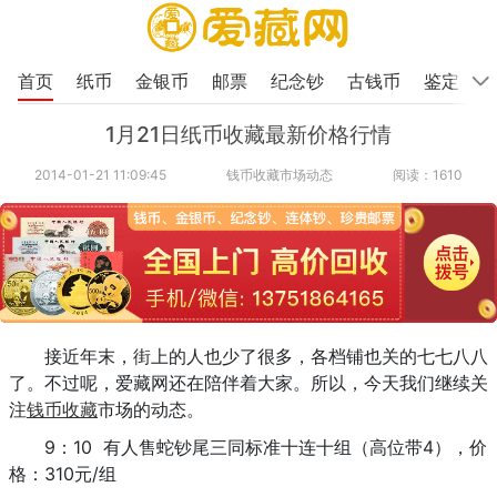
首页
纸币
金银币
邮票
纪念钞
古钱币
鉴定
1月21日纸币收藏最新价格行情
2014-01-21 11:09:45
钱币收藏市场动态
阅读：1610
接近年末，街上的人也少了很多，各档铺也关的七七八八
了。不过呢，爱藏网还在陪伴着大家。所以，今天我们继续关
注
钱币收藏
市场的动态。
9：10 有人售蛇钞尾三同标准十连十组（高位带4），价
格：310元/组