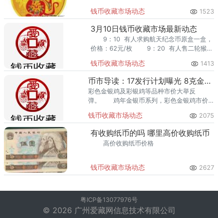
人售802一捆（尾号7001，全程无4），价
钱币收藏市场动态
1523
格
3月10日钱币收藏市场最新动态
9：10 有人求购航天纪念币原盒一盒，
价格：62元/枚 9：20 有人售二轮猴纪
念币原盒一盒，价格：29元/枚 9：30
钱币收藏市场动态
1413
币市导读：17发行计划曝光 8克金猫断货创新高
彩色金银鸡及彩银鸡等品种市价大举反
弹。 鸡年金银币系列，彩色金银鸡市价
大幅上涨，最高上攻至2380元，后续货源趋
钱币收藏市场动态
2075
紧，彩银鸡爆发性上涨至720元，货源高度匮
乏。
有收购纸币的吗 哪里高价收购纸币
高价收购纸币价格
钱币收藏市场动态
2627
粤ICP备13077976号
© 2026 广州爱藏网信息技术有限公司