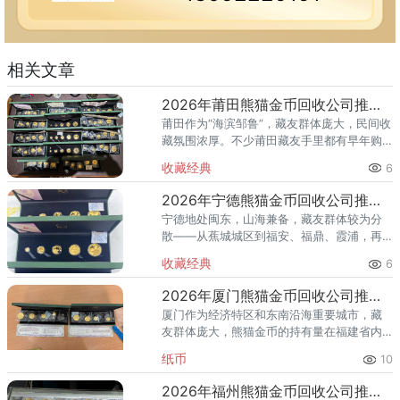
相关文章
2026年莆田熊猫金币回收公司推荐 你的金币适合哪种回收方式？
莆田作为“海滨邹鲁”，藏友群体庞大，民间收
藏氛围浓厚。不少莆田藏友手里都有早年购
入的熊猫金币，有的来自银行柜台，有的来
收藏经典
6
自收藏市场，还有的是海外带回。到了2026
年想变现时，却发现：
2026年宁德熊猫金币回收公司推荐 宁德藏友上门回收全攻略
宁德地处闽东，山海兼备，藏友群体较为分
散——从蕉城城区到福安、福鼎、霞浦，再
到古田、屏南等山区县，距离远、分布广，
收藏经典
6
想要集中咨询或跑一趟实体店都不太现实。
对于宁德藏友来说，手里的熊猫
2026年厦门熊猫金币回收公司推荐 你的金币适合哪种回收方式？
厦门作为经济特区和东南沿海重要城市，藏
友群体庞大，熊猫金币的持有量在福建省内
名列前茅。2026年以来，国际金价持续高位
纸币
10
运行，不少厦门藏友想趁高出手，却面临一
个常见困惑：厦门市面上收
2026年福州熊猫金币回收公司推荐 福州回收熊猫金币的地方