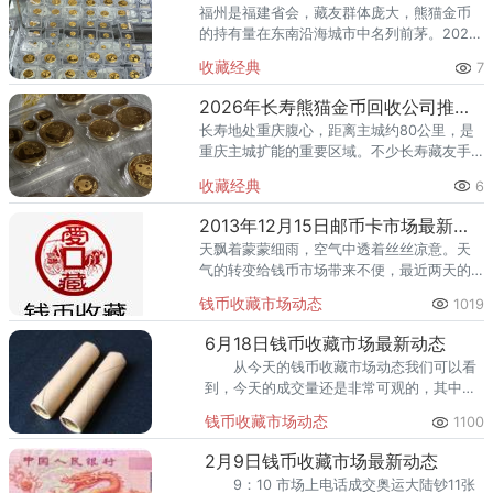
福州是福建省会，藏友群体庞大，熊猫金币
的持有量在东南沿海城市中名列前茅。2026
年以来，国际金价高位运行，不少福州藏友
收藏经典
7
想趁高出手，却面临一个实际困惑：福州市
面上回收黄金的地方不少，
2026年长寿熊猫金币回收公司推荐 长寿哪里回收熊猫金币
长寿地处重庆腹心，距离主城约80公里，是
重庆主城扩能的重要区域。不少长寿藏友手
里的熊猫金币，有的压了二十多年箱底，有
收藏经典
6
的近年才从银行购入——持币时间不同，出
手时的策略也应该不同。本文
2013年12月15日邮币卡市场最新交易动态
天飘着蒙蒙细雨，空气中透着丝丝凉意。天
气的转变给钱币市场带来不便，最近两天的
交易量稍有逊色。
钱币收藏市场动态
1019
6月18日钱币收藏市场最新动态
从今天的钱币收藏市场动态我们可以看
到，今天的成交量还是非常可观的，其中原
卷羊纪念币一卷(50枚)以268元/枚的价格成
钱币收藏市场动态
1100
交。 9：30 有人售澳门荷花钞10张，价
格：700元/张
2月9日钱币收藏市场最新动态
9：10 市场上电话成交奥运大陆钞11张